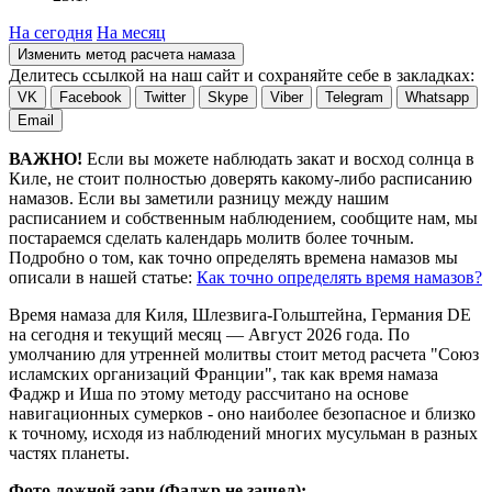
На сегодня
На месяц
Изменить метод расчета намаза
Делитесь ссылкой на наш сайт и сохраняйте себе в закладках:
VK
Facebook
Twitter
Skype
Viber
Telegram
Whatsapp
Email
ВАЖНО!
Если вы можете наблюдать закат и восход солнца в
Киле, не стоит полностью доверять какому-либо расписанию
намазов. Если вы заметили разницу между нашим
расписанием и собственным наблюдением, сообщите нам, мы
постараемся сделать календарь молитв более точным.
Подробно о том, как точно определять времена намазов мы
описали в нашей статье:
Как точно определять время намазов?
Время намаза для Киля, Шлезвига-Гольштейна, Германия
DE
на
сегодня
и текущий месяц —
Август 2026 года
. По
умолчанию для утренней молитвы стоит метод расчета "Союз
исламских организаций Франции", так как время намаза
Фаджр и Иша по этому методу рассчитано на основе
навигационных сумерков - оно наиболее безопасное и близко
к точному, исходя из наблюдений многих мусульман в разных
частях планеты.
Фото ложной зари (Фаджр не зашел):