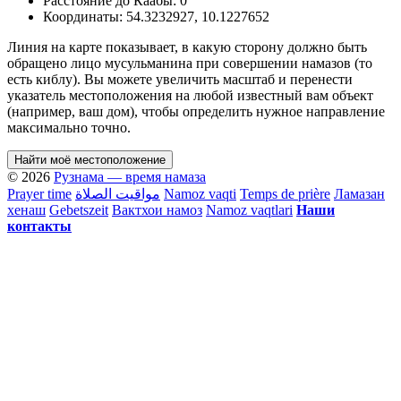
Расстояние до Каабы:
0
Координаты:
54.3232927
,
10.1227652
Линия на карте показывает, в какую сторону должно быть
обращено лицо мусульманина при совершении намазов (то
есть киблу). Вы можете увеличить масштаб и перенести
указатель местоположения на любой известный вам объект
(например, ваш дом), чтобы определить нужное направление
максимально точно.
Найти моё местоположение
© 2026
Рузнама — время намаза
Prayer time
مواقيت الصلاة
Namoz vaqti
Temps de prière
Ламазан
хенаш
Gebetszeit
Вактхои намоз
Namoz vaqtlari
Наши
контакты