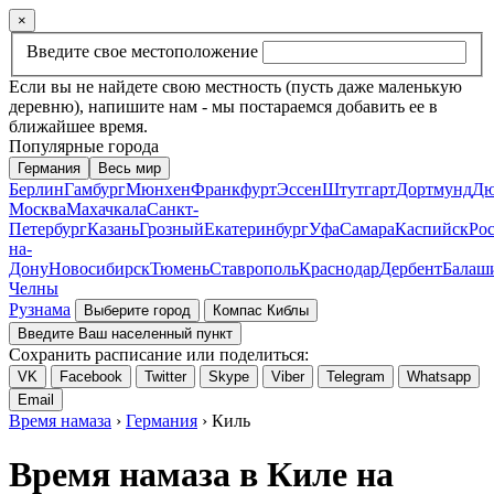
×
Введите свое местоположение
Если вы не найдете свою местность (пусть даже маленькую
деревню), напишите нам - мы постараемся добавить ее в
ближайшее время.
Популярные города
Германия
Весь мир
Берлин
Гамбург
Мюнхен
Франкфурт
Эссен
Штутгарт
Дортмунд
Дю
Москва
Махачкала
Санкт-
Петербург
Казань
Грозный
Екатеринбург
Уфа
Самара
Каспийск
Рос
на-
Дону
Новосибирск
Тюмень
Ставрополь
Краснодар
Дербент
Балаш
Челны
Рузнама
Выберите город
Компас Киблы
Введите Ваш населенный пункт
Сохранить расписание или поделиться:
VK
Facebook
Twitter
Skype
Viber
Telegram
Whatsapp
Email
Время намаза
›
Германия
› Киль
Время намаза в Киле на