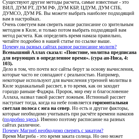
Существуют другие методы расчета, самые известные - это
ВИЛ, ДУМ РТ, ДУМ РФ, ДУМ КБР, ЦДУМ, ДУМ СПБ,
ДУМСО, ДУМ РБ. Вы можете выбрать наиболее подходящий
вам в настройках.
Очень советуем вам сверить наше расписание со зрительным
методом в Киле, и только потом выбрать подходящий вам
метод расчета. Как определять время намаза правильно,
читайте подробно в нашей статье по ссылке выше.
Почему на разных сайтах разное расписание молитв?
Всевышний Аллах сказал: «Поистине, молитва предписана
для верующих в
определенное
время». (сура ан-Ниса, 4:
103).
Дело в том, что почти все сайты берут за основу вычисления,
которые часто не совпадают с реальностью. Например,
некоторые используют для вычисления утренней молитвы в
Киле зодиакальный рассвет, в то время, как он заходит
гораздо раньше Фаджра. Пророк, мир ему и благословение
Аллаха, назвал такой рассвет ложным. Истинный рассвет
наступает тогда, когда на небе появляется
горизонтальная
светлая полоса с юга на север
. Но есть и другие факторы,
которые необходимо учитывать при расчёте времени намазов
(
подробно здесь
). Именно поэтому расписание на разных
сайтах различное.
Почему Магриб необходимо сверять с закатом?
Время Магриба - это время заката солнца. Но оно может