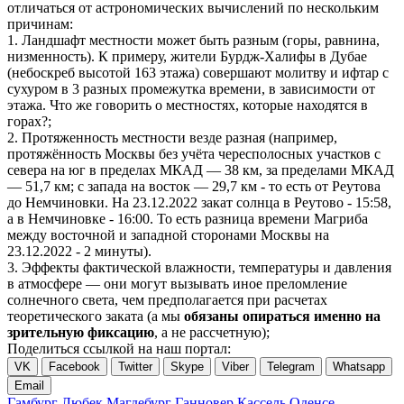
отличаться от астрономических вычислений по нескольким
причинам:
1. Ландшафт местности может быть разным (горы, равнина,
низменность). К примеру, жители Бурдж-Халифы в Дубае
(небоскреб высотой 163 этажа) совершают молитву и ифтар с
сухуром в 3 разных промежутка времени, в зависимости от
этажа. Что же говорить о местностях, которые находятся в
горах?;
2. Протяженность местности везде разная (например,
протяжённость Москвы без учёта чересполосных участков с
севера на юг в пределах МКАД — 38 км, за пределами МКАД
— 51,7 км; с запада на восток — 29,7 км - то есть от Реутова
до Немчиновки. На 23.12.2022 закат солнца в Реутово - 15:58,
а в Немчиновке - 16:00. То есть разница времени Магриба
между восточной и западной сторонами Москвы на
23.12.2022 - 2 минуты).
3. Эффекты фактической влажности, температуры и давления
в атмосфере — они могут вызывать иное преломление
солнечного света, чем предполагается при расчетах
теоретического заката (а мы
обязаны опираться именно на
зрительную фиксацию
, а не рассчетную);
Поделиться ссылкой на наш портал:
VK
Facebook
Twitter
Skype
Viber
Telegram
Whatsapp
Email
Гамбург
Любек
Магдебург
Ганновер
Кассель
Оденсе