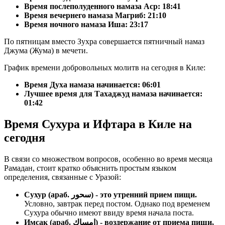
Время послеполуденного намаза Аср:
18:41
Время вечернего намаза Магриб:
21:10
Время ночного намаза Иша:
23:17
По пятницам вместо Зухра совершается пятничный намаз
Джума (Жума) в мечети.
График времени добровольных молитв на сегодня в Киле:
Время Духа намаза начинается: 06:01
Лучшее время для Тахаджуд намаза начинается:
01:42
Время Сухура и Ифтара в Киле на
сегодня
В связи со множеством вопросов, особенно во время месяца
Рамадан, стоит кратко объяснить простым языком
определения, связанные с Уразой:
Сухур (араб. سحور) - это утренний прием пищи.
Условно, завтрак перед постом. Однако под временем
Сухура обычно имеют ввиду время начала поста.
Имсак (араб. إمساك) - воздержание от приема пищи,