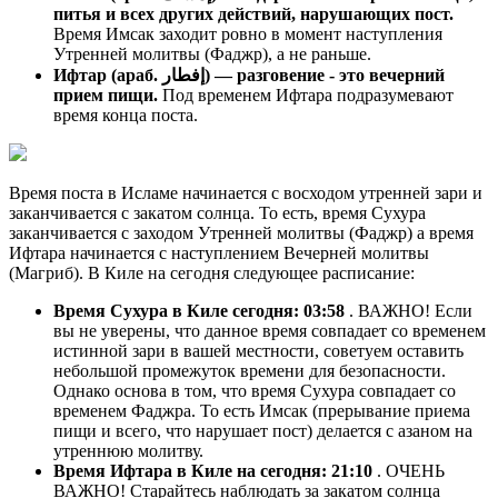
питья и всех других действий, нарушающих пост.
Время Имсак заходит ровно в момент наступления
Утренней молитвы (Фаджр), а не раньше.
Ифтар (араб. إفطار) — разговение - это вечерний
прием пищи.
Под временем Ифтара подразумевают
время конца поста.
Время поста в Исламе начинается с восходом утренней зари и
заканчивается с закатом солнца. То есть, время Сухура
заканчивается с заходом Утренней молитвы (Фаджр) а время
Ифтара начинается с наступлением Вечерней молитвы
(Магриб). В Киле на сегодня следующее расписание:
Время Сухура в Киле сегодня:
03:58
. ВАЖНО! Если
вы не уверены, что данное время совпадает со временем
истинной зари в вашей местности, советуем оставить
небольшой промежуток времени для безопасности.
Однако основа в том, что время Сухура совпадает со
временем Фаджра. То есть Имсак (прерывание приема
пищи и всего, что нарушает пост) делается с азаном на
утреннюю молитву.
Время Ифтара в Киле на сегодня:
21:10
. ОЧЕНЬ
ВАЖНО! Старайтесь наблюдать за закатом солнца