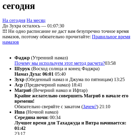
сегодня
На сегодня
На месяц
До Зухра осталось —
01:07:30
!!!
Ни одно расписание не даст вам безупречно точное время
намазов, поэтому обязательно прочитайте:
Правильное время
намазов
Фаджр
(Утренний намаз)
Почему мы используем этот метод расчета?
03:58
Шурук
(Восход солнца и конец Фаджра)
Намаз Духа: 06:01
05:40
Зухр
(Обеденный намаз и Джума по пятницам)
13:25
Аср
(Предвечерний намаз)
18:41
Магриб
(Вечерний намаз и Ифтар)
Крайне желательно совершить Магриб в начале его
времени!
Обязательно сверяйте с закатом (
Зачем?
)
21:10
Иша
(Ночной намаз)
Середина ночи:
00:34
Лучшее время для Тахаджуда и Витра начинается:
01:42
23:17