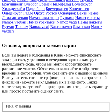
Брауншвейг
Ольборг
Бремен
Билефельд
Вольфсбург
Хильдесхайм
Падерборн
Бремерхафен
Копенгаген
Ольденбург
Галле
Орхус
Росток
Оснабрюк
Вакти намоз
Ламазан хенаш
Намаз вакытлары
Рузнама
Намаз уақыты
Namoz vaqtlari
Намаз убактысы
Namoz vaqti
Намаз вакыты
Рузман
Таквим
Namaz vaxti
Вақти намоз
Ламаз хан
Namaz
vaxtlari
Отзывы, вопросы и комментарии
Если вы ведете наблюдения в Киле - можете фиксировать
закат, рассвет, утреннюю и вечернюю зарю на камеру и
выкладывать сюда, чтобы мы могли корректировать
расписание молитв. Обязательно включайте отображение
времени в фотографии, чтоб сравнить его с нашими данными.
Если у вас есть готовые графики, основанные на зрительной
фиксации - можете выкладывать их в виде фото. Также
можете задать тут свой вопрос, прокомментировать страницу
или просто поставить оценку сайту.
Имя, Фамилия