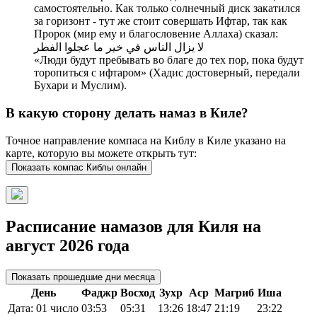
самостоятельно. Как только солнечный диск закатился
за горизонт - тут же стоит совершать Ифтар, так как
Пророк (мир ему и благословение Аллаха) сказал:
لا يزال الناس في خير ما عجلوا الفطر
«Люди будут пребывать во благе до тех пор, пока будут
торопиться с ифтаром» (Хадис достоверный, передали
Бухари и Муслим).
В какую сторону делать намаз в Киле?
Точное направление компаса на Киблу в Киле указано на
карте, которую вы можете открыть тут:
Показать компас Киблы онлайн
Расписание намазов для Киля на
август 2026 года
Показать прошедшие дни месяца
День
Фаджр
Восход
Зухр
Аср
Магриб
Иша
Дата: 01 число
03:53
05:31
13:26
18:47
21:19
23:22