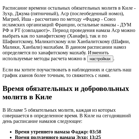
Расписание времени остальных обязательных молитв в Киле -
Зухр, Джума (пятничный), Аср (послеобеденный номоз),
Магриб, Иша - рассчитано по методу «Фаджр - Союз
исламских организаций Франции, остальные намазы - ДУМ
РФ и РТ (совпадают)». Период проведения намаза Аср можно
выбрать как по ханафитскому (Ханафи), так и по
Шафиитскому, Маликитскому или Ханбалитскому (Шафии,
Малики, Ханбали) мазхабам. В данном расписании намоз
определяется по ханафитскому мазхабу. Изменить
используемые методы расчета можно в
.
настройках
Если вы хотите поучаствовать в наблюдениях и сделать наш
график азанов более точным, то свяжитесь с нами.
Время обязательных и добровольных
молитв в Киле
В Исламе 5 обязательных молитв, каждая из которых
совершается в определенное время. В Киле на сегодняшний
день расписание намазов следующее:
Время утреннего намаза Фаджр:
03:58
Время полуденного намаза Зухр:
13:25