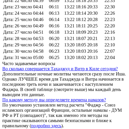
Дата: 22 число
04:39
06:09
13:22
18:18
20:35
22:33
Дата: 23 число
04:41
06:11
13:22
18:16
20:33
22:30
Дата: 24 число
04:44
06:13
13:22
18:14
20:30
22:26
Дата: 25 число
04:46
06:14
13:22
18:12
20:28
22:23
Дата: 26 число
04:49
06:16
13:21
18:11
20:25
22:20
Дата: 27 число
04:51
06:18
13:21
18:09
20:23
22:16
Дата: 28 число
04:53
06:20
13:21
18:07
20:21
22:13
Дата: 29 число
04:56
06:22
13:20
18:05
20:18
22:10
Дата: 30 число
04:58
06:23
13:20
18:03
20:16
22:07
Дата: 31 число
05:00
06:25
13:20
18:02
20:13
22:04
Часто задаваемые вопросы
Во сколько совершается Тахаджуд и Витр в Киле сегодня?
Дополнительные ночные молитвы читаются сразу после Иша.
Однако ЛУЧШЕЕ время для Тахаджуда и Витра начинается в
последнюю треть ночи и заканчивается с наступлением
Фаджра. В своей таблице (смотрите выше) мы каждый день
выводим эти данные.
По какому методу вы определяете времена намазов?
По умолчанию установлен метод расчета "Фаджр - Союз
исламских организаций Франции, остальные намазы - ДУМ
РФ и РТ (совпадают)", так как именно эти методы на
практике оказываются самыми безопасными и ближе к
правильному (
подробно здесь
).