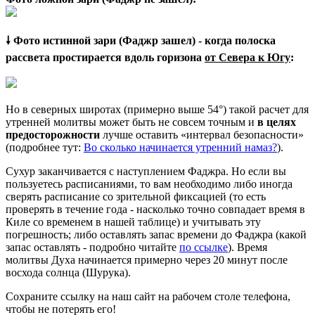
🠗 Фото истинной зари (Фаджр зашел) - когда полоска
рассвета простирается вдоль горизона
от Севера к Югу
:
Но в северных широтах (примерно выше 54°) такой расчет для
утренней молитвы может быть не совсем точным и
в целях
предосторожности
лучше оставить «интервал безопасности»
(подробнее тут:
Во сколько начинается утренний намаз?
).
Сухур заканчивается с наступлением Фаджра. Но если вы
пользуетесь расписаниями, то вам необходимо либо иногда
сверять расписание со зрительной фиксацией (то есть
проверять в течение года - насколько точно совпадает время в
Киле со временем в нашей таблице) и учитывать эту
погрешность; либо оставлять запас времени до Фаджра (какой
запас оставлять - подробно читайте
по ссылке
). Время
молитвы Духа начинается примерно через 20 минут после
восхода солнца (Шурука).
Сохраните ссылку на наш сайт на рабочем столе телефона,
чтобы не потерять его!