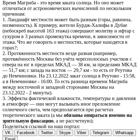
Время Магриба - это время заката солнца. Но оно может
отличаться от астрономических вычислений по нескольким
причинам:
1. Ландшафт местности может быть разным (горы, равнина,
низменность). К примеру, жители Бурдж-Халифы в Дубае
(небоскреб высотой 163 этажа) совершают молитву и ифтар с
сухуром в 3 разных промежутка времени, в зависимости от
этажа. Что же говорить о местностях, которые находятся в
горах?;
2. Протяженность местности везде разная (например,
протяжённость Москвы без учёта чересполосных участков с
севера на юг в пределах МКАД — 38 км, за пределами МКАД
— 51,7 км; с запада на восток — 29,7 км - то есть от Реутова
до Немчиновки. На 23.12.2022 закат солнца в Реутово - 15:58,
а в Немчиновке - 16:00. То есть разница времени Магриба
между восточной и западной сторонами Москвы на
23.12.2022 - 2 минуты).
3. Эффекты фактической влажности, температуры и давления
в атмосфере — они могут вызывать иное преломление
солнечного света, чем предполагается при расчетах
теоретического заката (а мы
обязаны опираться именно на
зрительную фиксацию
, а не рассчетную);
Поделиться ссылкой на наш портал:
VK
Facebook
Twitter
Skype
Viber
Telegram
Whatsapp
Email