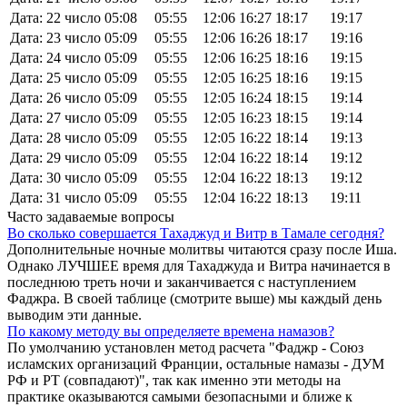
Дата: 22 число
05:08
05:55
12:06
16:27
18:17
19:17
Дата: 23 число
05:09
05:55
12:06
16:26
18:17
19:16
Дата: 24 число
05:09
05:55
12:06
16:25
18:16
19:15
Дата: 25 число
05:09
05:55
12:05
16:25
18:16
19:15
Дата: 26 число
05:09
05:55
12:05
16:24
18:15
19:14
Дата: 27 число
05:09
05:55
12:05
16:23
18:15
19:14
Дата: 28 число
05:09
05:55
12:05
16:22
18:14
19:13
Дата: 29 число
05:09
05:55
12:04
16:22
18:14
19:12
Дата: 30 число
05:09
05:55
12:04
16:22
18:13
19:12
Дата: 31 число
05:09
05:55
12:04
16:22
18:13
19:11
Часто задаваемые вопросы
Во сколько совершается Тахаджуд и Витр в Тамале сегодня?
Дополнительные ночные молитвы читаются сразу после Иша.
Однако ЛУЧШЕЕ время для Тахаджуда и Витра начинается в
последнюю треть ночи и заканчивается с наступлением
Фаджра. В своей таблице (смотрите выше) мы каждый день
выводим эти данные.
По какому методу вы определяете времена намазов?
По умолчанию установлен метод расчета "Фаджр - Союз
исламских организаций Франции, остальные намазы - ДУМ
РФ и РТ (совпадают)", так как именно эти методы на
практике оказываются самыми безопасными и ближе к