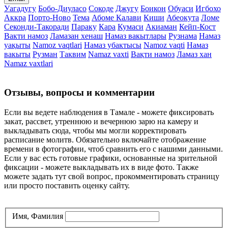
Уагадугу
Бобо-Диуласо
Сокоде
Джугу
Боикон
Обуаси
Игбохо
Аккра
Порто-Ново
Тема
Абоме Калави
Киши
Абеокута
Ломе
Секонди-Такоради
Параку
Кара
Кумаси
Акиаман
Кейп-Кост
Вакти намоз
Ламазан хенаш
Намаз вакытлары
Рузнама
Намаз
уақыты
Namoz vaqtlari
Намаз убактысы
Namoz vaqti
Намаз
вакыты
Рузман
Таквим
Namaz vaxti
Вақти намоз
Ламаз хан
Namaz vaxtlari
Отзывы, вопросы и комментарии
Если вы ведете наблюдения в Тамале - можете фиксировать
закат, рассвет, утреннюю и вечернюю зарю на камеру и
выкладывать сюда, чтобы мы могли корректировать
расписание молитв. Обязательно включайте отображение
времени в фотографии, чтоб сравнить его с нашими данными.
Если у вас есть готовые графики, основанные на зрительной
фиксации - можете выкладывать их в виде фото. Также
можете задать тут свой вопрос, прокомментировать страницу
или просто поставить оценку сайту.
Имя, Фамилия