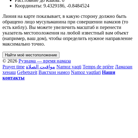
Расстояние до Каабы:
0
Координаты:
9.4329186
,
-0.8484524
Линия на карте показывает, в какую сторону должно быть
обращено лицо мусульманина при совершении намазов (то
есть киблу). Вы можете увеличить масштаб и перенести
указатель местоположения на любой известный вам объект
(например, ваш дом), чтобы определить нужное направление
максимально точно.
Найти моё местоположение
© 2026
Рузнама — время намаза
Prayer time
مواقيت الصلاة
Namoz vaqti
Temps de prière
Ламазан
хенаш
Gebetszeit
Вактхои намоз
Namoz vaqtlari
Наши
контакты