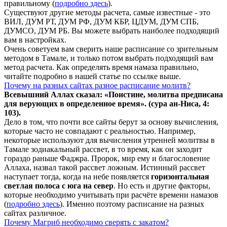
правильному (
подробно здесь
).
Существуют другие методы расчета, самые известные - это
ВИЛ, ДУМ РТ, ДУМ РФ, ДУМ КБР, ЦДУМ, ДУМ СПБ,
ДУМСО, ДУМ РБ. Вы можете выбрать наиболее подходящий
вам в настройках.
Очень советуем вам сверить наше расписание со зрительным
методом в Тамале, и только потом выбрать подходящий вам
метод расчета. Как определять время намаза правильно,
читайте подробно в нашей статье по ссылке выше.
Почему на разных сайтах разное расписание молитв?
Всевышний Аллах сказал: «Поистине, молитва предписана
для верующих в
определенное
время». (сура ан-Ниса, 4:
103).
Дело в том, что почти все сайты берут за основу вычисления,
которые часто не совпадают с реальностью. Например,
некоторые используют для вычисления утренней молитвы в
Тамале зодиакальный рассвет, в то время, как он заходит
гораздо раньше Фаджра. Пророк, мир ему и благословение
Аллаха, назвал такой рассвет ложным. Истинный рассвет
наступает тогда, когда на небе появляется
горизонтальная
светлая полоса с юга на север
. Но есть и другие факторы,
которые необходимо учитывать при расчёте времени намазов
(
подробно здесь
). Именно поэтому расписание на разных
сайтах различное.
Почему Магриб необходимо сверять с закатом?