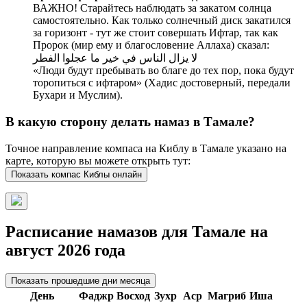
ВАЖНО! Старайтесь наблюдать за закатом солнца
самостоятельно. Как только солнечный диск закатился
за горизонт - тут же стоит совершать Ифтар, так как
Пророк (мир ему и благословение Аллаха) сказал:
لا يزال الناس في خير ما عجلوا الفطر
«Люди будут пребывать во благе до тех пор, пока будут
торопиться с ифтаром» (Хадис достоверный, передали
Бухари и Муслим).
В какую сторону делать намаз в Тамале?
Точное направление компаса на Киблу в Тамале указано на
карте, которую вы можете открыть тут:
Показать компас Киблы онлайн
Расписание намазов для Тамале на
август 2026 года
Показать прошедшие дни месяца
День
Фаджр
Восход
Зухр
Аср
Магриб
Иша