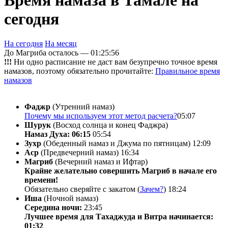
Время намаза в Тамале на
сегодня
На сегодня
На месяц
До Магриба осталось —
01:25:56
!!!
Ни одно расписание не даст вам безупречно точное время
намазов, поэтому обязательно прочитайте:
Правильное время
намазов
Фаджр
(Утренний намаз)
Почему мы используем этот метод расчета?
05:07
Шурук
(Восход солнца и конец Фаджра)
Намаз Духа: 06:15
05:54
Зухр
(Обеденный намаз и Джума по пятницам)
12:09
Аср
(Предвечерний намаз)
16:34
Магриб
(Вечерний намаз и Ифтар)
Крайне желательно совершить Магриб в начале его
времени!
Обязательно сверяйте с закатом (
Зачем?
)
18:24
Иша
(Ночной намаз)
Середина ночи:
23:45
Лучшее время для Тахаджуда и Витра начинается:
01:32