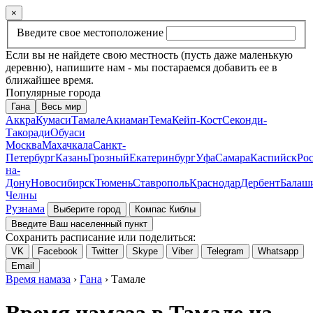
×
Введите свое местоположение
Если вы не найдете свою местность (пусть даже маленькую
деревню), напишите нам - мы постараемся добавить ее в
ближайшее время.
Популярные города
Гана
Весь мир
Аккра
Кумаси
Тамале
Акиаман
Тема
Кейп-Кост
Секонди-
Такоради
Обуаси
Москва
Махачкала
Санкт-
Петербург
Казань
Грозный
Екатеринбург
Уфа
Самара
Каспийск
Рос
на-
Дону
Новосибирск
Тюмень
Ставрополь
Краснодар
Дербент
Балаш
Челны
Рузнама
Выберите город
Компас Киблы
Введите Ваш населенный пункт
Сохранить расписание или поделиться:
VK
Facebook
Twitter
Skype
Viber
Telegram
Whatsapp
Email
Время намаза
›
Гана
› Тамале