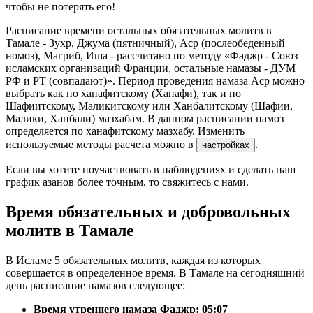
чтобы не потерять его!
Расписание времени остальных обязательных молитв в
Тамале - Зухр, Джума (пятничный), Аср (послеобеденный
номоз), Магриб, Иша - рассчитано по методу «Фаджр - Союз
исламских организаций Франции, остальные намазы - ДУМ
РФ и РТ (совпадают)». Период проведения намаза Аср можно
выбрать как по ханафитскому (Ханафи), так и по
Шафиитскому, Маликитскому или Ханбалитскому (Шафии,
Малики, Ханбали) мазхабам. В данном расписании намоз
определяется по ханафитскому мазхабу. Изменить
используемые методы расчета можно в
.
настройках
Если вы хотите поучаствовать в наблюдениях и сделать наш
график азанов более точным, то свяжитесь с нами.
Время обязательных и добровольных
молитв в Тамале
В Исламе 5 обязательных молитв, каждая из которых
совершается в определенное время. В Тамале на сегодняшний
день расписание намазов следующее:
Время утреннего намаза Фаджр:
05:07