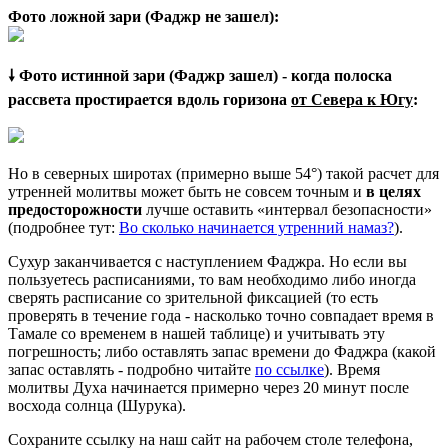
Фото ложной зари (Фаджр не зашел):
🠗 Фото истинной зари (Фаджр зашел) - когда полоска
рассвета простирается вдоль горизона
от Севера к Югу
:
Но в северных широтах (примерно выше 54°) такой расчет для
утренней молитвы может быть не совсем точным и
в целях
предосторожности
лучше оставить «интервал безопасности»
(подробнее тут:
Во сколько начинается утренний намаз?
).
Сухур заканчивается с наступлением Фаджра. Но если вы
пользуетесь расписаниями, то вам необходимо либо иногда
сверять расписание со зрительной фиксацией (то есть
проверять в течение года - насколько точно совпадает время в
Тамале со временем в нашей таблице) и учитывать эту
погрешность; либо оставлять запас времени до Фаджра (какой
запас оставлять - подробно читайте
по ссылке
). Время
молитвы Духа начинается примерно через 20 минут после
восхода солнца (Шурука).
Сохраните ссылку на наш сайт на рабочем столе телефона,