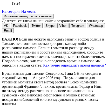
19:24
На сегодня
На месяц
Изменить метод расчета намаза
Делитесь ссылкой на наш сайт и сохраняйте себе в закладках:
VK
Facebook
Twitter
Skype
Viber
Telegram
Whatsapp
Email
ВАЖНО!
Если вы можете наблюдать закат и восход солнца в
Тамале, не стоит полностью доверять какому-либо
расписанию намазов. Если вы заметили разницу между
нашим расписанием и собственным наблюдением, сообщите
нам, мы постараемся сделать календарь молитв более точным.
Подробно о том, как точно определять времена намазов мы
описали в нашей статье:
Как точно определять время намазов?
Время намаза для Тамале, Северного, Гана
GH
на
сегодня
и
текущий месяц —
Август 2026 года
. По умолчанию для
утренней молитвы стоит метод расчета "Союз исламских
организаций Франции", так как время намаза Фаджр и Иша
по этому методу рассчитано на основе навигационных
сумерков - оно наиболее безопасное и близко к точному,
исходя из наблюдений многих мусульман в разных частях
планеты.