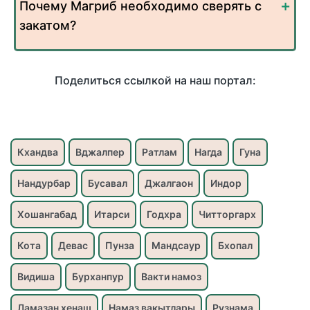
Почему Магриб необходимо сверять с
закатом?
Поделиться ссылкой на наш портал:
Кхандва
Вджалпер
Ратлам
Нагда
Гуна
Нандурбар
Бусавал
Джалгаон
Индор
Хошангабад
Итарси
Годхра
Читторгарх
Кота
Девас
Пунза
Мандсаур
Бхопал
Видиша
Бурханпур
Вакти намоз
Ламазан хенаш
Намаз вакытлары
Рузнама