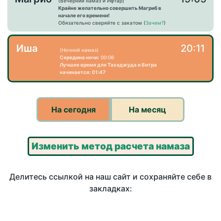
(Вечерний намаз и Ифтар)
Крайне желательно совершить Магриб в
начале его времени!
Обязательно сверяйте с закатом (
Зачем?
)
Иша
20:11
(Ночной намаз)
Середина ночи:
00:06
Лучшее время для Тахаджуда и Витра
начинается: 01:47
На сегодня
На месяц
Изменить метод расчета намаза
Делитесь ссылкой на наш сайт и сохраняйте себе в
закладках: