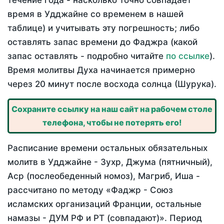
течение года - насколько точно совпадает
время в Удджайне со временем в нашей
таблице) и учитывать эту погрешность; либо
оставлять запас времени до Фаджра (какой
запас оставлять - подробно читайте
по ссылке
).
Время молитвы Духа начинается примерно
через 20 минут после восхода солнца (Шурука).
Сохраните ссылку на наш сайт на рабочем столе
телефона, чтобы не потерять его!
Расписание времени остальных обязательных
молитв в Удджайне - Зухр, Джума (пятничный),
Аср (послеобеденный номоз), Магриб, Иша -
рассчитано по методу «Фаджр - Союз
исламских организаций Франции, остальные
намазы - ДУМ РФ и РТ (совпадают)». Период