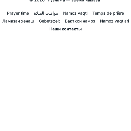
Prayer time
مواقيت الصلاة
Namoz vaqti
Temps de prière
Ламазан хенаш
Gebetszeit
Вактхои намоз
Namoz vaqtlari
Наши контакты