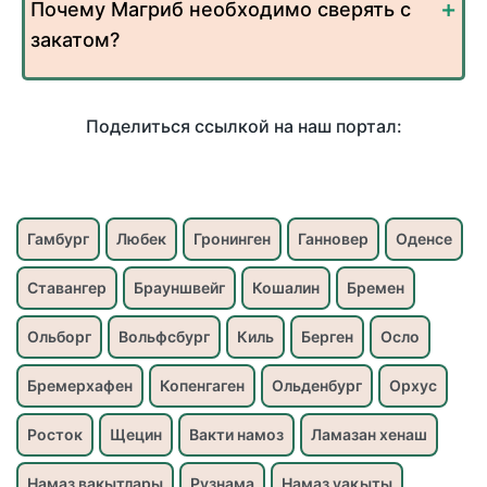
Почему Магриб необходимо сверять с
закатом?
Поделиться ссылкой на наш портал:
Гамбург
Любек
Гронинген
Ганновер
Оденсе
Ставангер
Брауншвейг
Кошалин
Бремен
Ольборг
Вольфсбург
Киль
Берген
Осло
Бремерхафен
Копенгаген
Ольденбург
Орхус
Росток
Щецин
Вакти намоз
Ламазан хенаш
Намаз вакытлары
Рузнама
Намаз уақыты