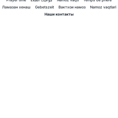
Ламазан хенаш
Gebetszeit
Вактхои намоз
Namoz vaqtlari
Наши контакты