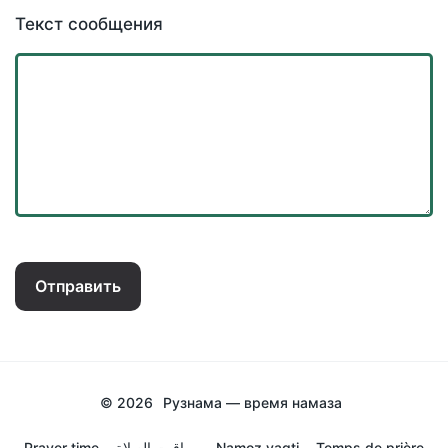
Текст сообщения
Отправить
© 2026
Рузнама — время намаза
Prayer time
مواقيت الصلاة
Namoz vaqti
Temps de prière