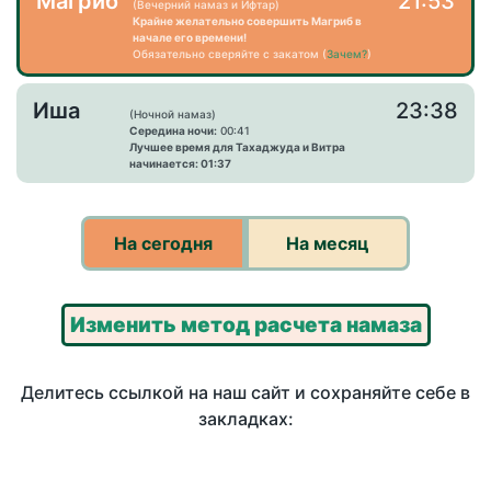
Магриб
21:53
(Вечерний намаз и Ифтар)
Крайне желательно совершить Магриб в
начале его времени!
Обязательно сверяйте с закатом (
Зачем?
)
Иша
23:38
(Ночной намаз)
Середина ночи:
00:41
Лучшее время для Тахаджуда и Витра
начинается: 01:37
На сегодня
На месяц
Изменить метод расчета намаза
Делитесь ссылкой на наш сайт и сохраняйте себе в
закладках: