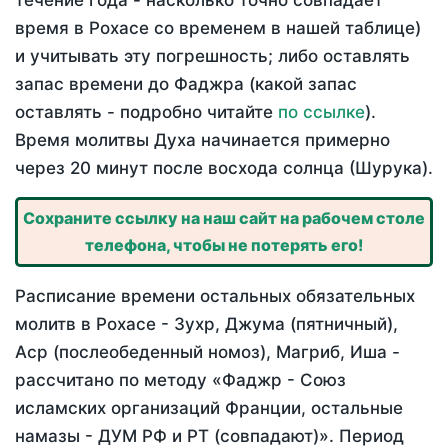
течение года - насколько точно совпадает
время в Рохасе со временем в нашей таблице)
и учитывать эту погрешность; либо оставлять
запас времени до Фаджра (какой запас
оставлять - подробно читайте
по ссылке
).
Время молитвы Духа начинается примерно
через 20 минут после восхода солнца (Шурука).
Сохраните ссылку на наш сайт на рабочем столе
телефона, чтобы не потерять его!
Расписание времени остальных обязательных
молитв в Рохасе - Зухр, Джума (пятничный),
Аср (послеобеденный номоз), Магриб, Иша -
рассчитано по методу «Фаджр - Союз
исламских организаций Франции, остальные
намазы - ДУМ РФ и РТ (совпадают)». Период