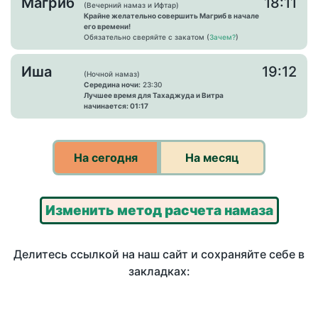
Магриб
18:11
(Вечерний намаз и Ифтар)
Крайне желательно совершить Магриб в начале
его времени!
Обязательно сверяйте с закатом (
Зачем?
)
Иша
19:12
(Ночной намаз)
Середина ночи:
23:30
Лучшее время для Тахаджуда и Витра
начинается: 01:17
На сегодня
На месяц
Изменить метод расчета намаза
Делитесь ссылкой на наш сайт и сохраняйте себе в
закладках: