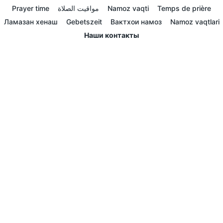
Prayer time
مواقيت الصلاة
Namoz vaqti
Temps de prière
Ламазан хенаш
Gebetszeit
Вактхои намоз
Namoz vaqtlari
Наши контакты