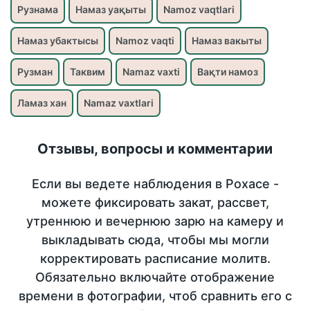
Рузнама
Намаз уақыты
Namoz vaqtlari
Намаз убактысы
Namoz vaqti
Намаз вакыты
Рузман
Таквим
Namaz vaxti
Вақти намоз
Ламаз хан
Namaz vaxtlari
Отзывы, вопросы и комментарии
Если вы ведете наблюдения в Рохасе -
можете фиксировать закат, рассвет,
утреннюю и вечернюю зарю на камеру и
выкладывать сюда, чтобы мы могли
корректировать расписание молитв.
Обязательно включайте отображение
времени в фотографии, чтоб сравнить его с