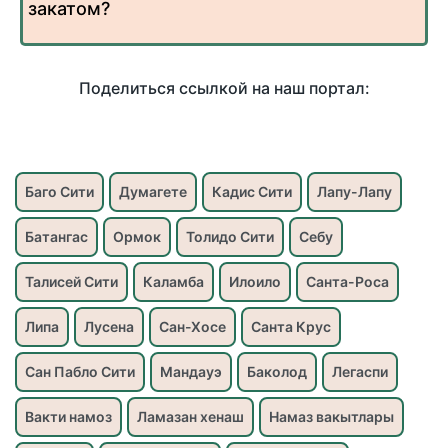
закатом?
Поделиться ссылкой на наш портал:
Баго Сити
Думагете
Кадис Сити
Лапу-Лапу
Батангас
Ормок
Толидо Сити
Себу
Талисей Сити
Каламба
Илоило
Санта-Роса
Липа
Лусена
Сан-Хосе
Санта Крус
Сан Пабло Сити
Мандауэ
Баколод
Легаспи
Вакти намоз
Ламазан хенаш
Намаз вакытлары