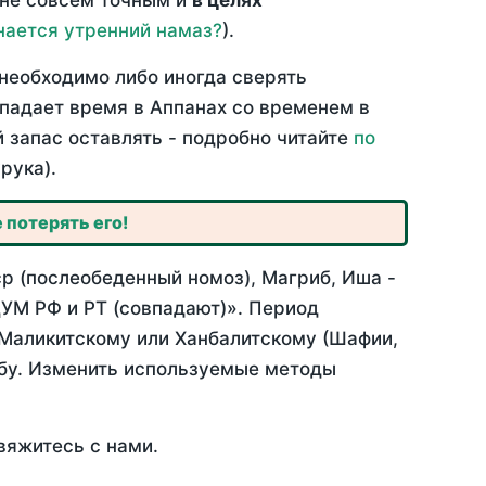
 не совсем точным и
в целях
нается утренний намаз?
).
необходимо либо иногда сверять
впадает время в Аппанах со временем в
й запас оставлять - подробно читайте
по
рука).
 потерять его!
р (послеобеденный номоз), Магриб, Иша -
УМ РФ и РТ (совпадают)». Период
 Маликитскому или Ханбалитскому (Шафии,
абу. Изменить используемые методы
вяжитесь с нами.