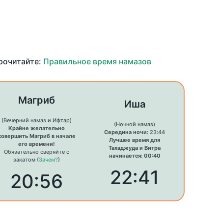
прочитайте:
Правильное время намазов
Магриб
Иша
(Вечерний намаз и Ифтар)
(Ночной намаз)
Крайне желательно
Середина ночи:
23:44
совершить Магриб в начале
Лучшее время для
его времени!
Тахаджуда и Витра
Обязательно сверяйте с
начинается: 00:40
закатом (
Зачем?
)
22:41
20:56