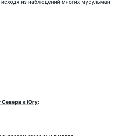
, исходя из наблюдений многих мусульман
т Севера к Югу
: