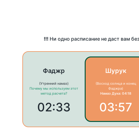
!!!
Ни одно расписание не даст вам бе
Фаджр
Шурук
(Утренний намаз)
(Восход солнца и конец
Почему мы используем этот
Фаджра)
метод расчета?
Намаз Духа: 04:18
02:33
03:57