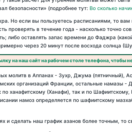
°) такой расчет для утренней молитвы может быть
ал безопасности» (подробнее тут:
Во сколько начи
ра. Но если вы пользуетесь расписаниями, то вам 
сть проверять в течение года - насколько точно со
ть; либо оставлять запас времени до Фаджра (како
примерно через 20 минут после восхода солнца (Шу
лку на наш сайт на рабочем столе телефона, чтобы не
х молитв в Аппанах - Зухр, Джума (пятничный), Ас
мских организаций Франции, остальные намазы - Д
 по ханафитскому (Ханафи), так и по Шафиитскому,
писании намоз определяется по шафиитскому мазх
ях и сделать наш график азанов более точным, то с