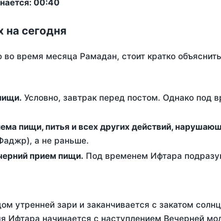
нается: 00:40
х на сегодня
о во время месяца Рамадан, стоит кратко объясни
ем пищи.
Условно, завтрак перед постом. Однако под 
ержание от приема пищи, питья и всех других действий, наруша
аджр), а не раньше.
 - это вечерний прием пищи.
Под временем Ифтара подразум
ом утренней зари и заканчивается с закатом солнц
я Ифтара начинается с наступлением Вечерней моли