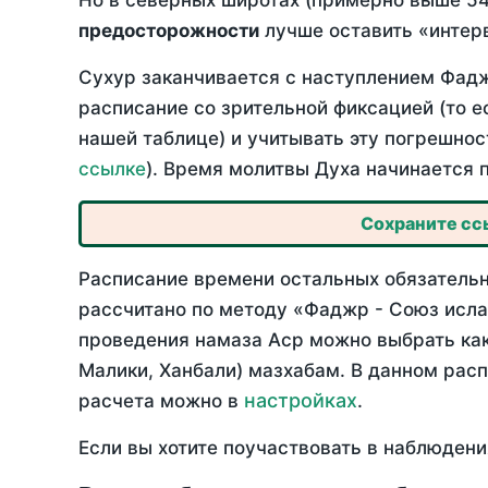
Но в северных широтах (примерно выше 54
предосторожности
лучше оставить «интерв
Сухур заканчивается с наступлением Фадж
расписание со зрительной фиксацией (то е
нашей таблице) и учитывать эту погрешнос
ссылке
). Время молитвы Духа начинается 
Сохраните ссы
Расписание времени остальных обязательны
рассчитано по методу «Фаджр - Союз исла
проведения намаза Аср можно выбрать как
Малики, Ханбали) мазхабам. В данном рас
настройках
расчета можно в
.
Если вы хотите поучаствовать в наблюдени