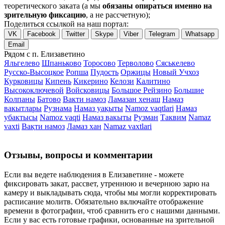
теоретического заката (а мы
обязаны опираться именно на
зрительную фиксацию
, а не рассчетную);
Поделиться ссылкой на наш портал:
VK
Facebook
Twitter
Skype
Viber
Telegram
Whatsapp
Email
Рядом с п. Елизаветино
Яльгелево
Шпаньково
Торосово
Терволово
Сяськелево
Русско-Высоцкое
Ропша
Пудость
Оржицы
Новый Учхоз
Курковицы
Кипень
Кикерино
Келози
Калитино
Высокоключевой
Войсковицы
Большое Рейзино
Большие
Колпаны
Батово
Вакти намоз
Ламазан хенаш
Намаз
вакытлары
Рузнама
Намаз уақыты
Namoz vaqtlari
Намаз
убактысы
Namoz vaqti
Намаз вакыты
Рузман
Таквим
Namaz
vaxti
Вақти намоз
Ламаз хан
Namaz vaxtlari
Отзывы, вопросы и комментарии
Если вы ведете наблюдения в Елизаветине - можете
фиксировать закат, рассвет, утреннюю и вечернюю зарю на
камеру и выкладывать сюда, чтобы мы могли корректировать
расписание молитв. Обязательно включайте отображение
времени в фотографии, чтоб сравнить его с нашими данными.
Если у вас есть готовые графики, основанные на зрительной