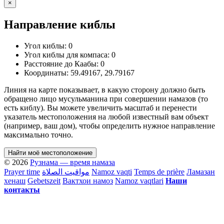
×
Направление киблы
Угол киблы:
0
Угол киблы для компаса:
0
Расстояние до Каабы:
0
Координаты:
59.49167
,
29.79167
Линия на карте показывает, в какую сторону должно быть
обращено лицо мусульманина при совершении намазов (то
есть киблу). Вы можете увеличить масштаб и перенести
указатель местоположения на любой известный вам объект
(например, ваш дом), чтобы определить нужное направление
максимально точно.
Найти моё местоположение
© 2026
Рузнама — время намаза
Prayer time
مواقيت الصلاة
Namoz vaqti
Temps de prière
Ламазан
хенаш
Gebetszeit
Вактхои намоз
Namoz vaqtlari
Наши
контакты