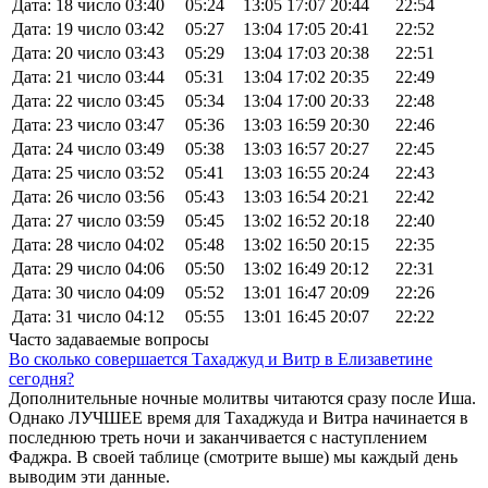
Дата: 18 число
03:40
05:24
13:05
17:07
20:44
22:54
Дата: 19 число
03:42
05:27
13:04
17:05
20:41
22:52
Дата: 20 число
03:43
05:29
13:04
17:03
20:38
22:51
Дата: 21 число
03:44
05:31
13:04
17:02
20:35
22:49
Дата: 22 число
03:45
05:34
13:04
17:00
20:33
22:48
Дата: 23 число
03:47
05:36
13:03
16:59
20:30
22:46
Дата: 24 число
03:49
05:38
13:03
16:57
20:27
22:45
Дата: 25 число
03:52
05:41
13:03
16:55
20:24
22:43
Дата: 26 число
03:56
05:43
13:03
16:54
20:21
22:42
Дата: 27 число
03:59
05:45
13:02
16:52
20:18
22:40
Дата: 28 число
04:02
05:48
13:02
16:50
20:15
22:35
Дата: 29 число
04:06
05:50
13:02
16:49
20:12
22:31
Дата: 30 число
04:09
05:52
13:01
16:47
20:09
22:26
Дата: 31 число
04:12
05:55
13:01
16:45
20:07
22:22
Часто задаваемые вопросы
Во сколько совершается Тахаджуд и Витр в Елизаветине
сегодня?
Дополнительные ночные молитвы читаются сразу после Иша.
Однако ЛУЧШЕЕ время для Тахаджуда и Витра начинается в
последнюю треть ночи и заканчивается с наступлением
Фаджра. В своей таблице (смотрите выше) мы каждый день
выводим эти данные.