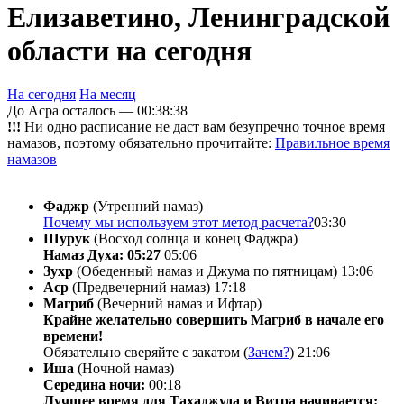
Елизаветино, Ленинградской
области на сегодня
На сегодня
На месяц
До Асра осталось —
00:38:38
!!!
Ни одно расписание не даст вам безупречно точное время
намазов, поэтому обязательно прочитайте:
Правильное время
намазов
Фаджр
(Утренний намаз)
Почему мы используем этот метод расчета?
03:30
Шурук
(Восход солнца и конец Фаджра)
Намаз Духа: 05:27
05:06
Зухр
(Обеденный намаз и Джума по пятницам)
13:06
Аср
(Предвечерний намаз)
17:18
Магриб
(Вечерний намаз и Ифтар)
Крайне желательно совершить Магриб в начале его
времени!
Обязательно сверяйте с закатом (
Зачем?
)
21:06
Иша
(Ночной намаз)
Середина ночи:
00:18
Лучшее время для Тахаджуда и Витра начинается: