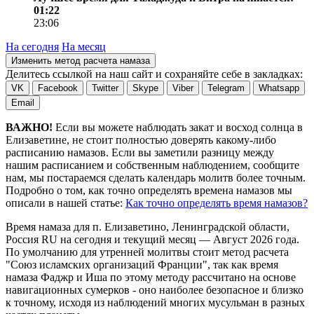
01:22
23:06
На сегодня
На месяц
Изменить метод расчета намаза
Делитесь ссылкой на наш сайт и сохраняйте себе в закладках:
VK
Facebook
Twitter
Skype
Viber
Telegram
Whatsapp
Email
ВАЖНО!
Если вы можете наблюдать закат и восход солнца в
Елизаветине, не стоит полностью доверять какому-либо
расписанию намазов. Если вы заметили разницу между
нашим расписанием и собственным наблюдением, сообщите
нам, мы постараемся сделать календарь молитв более точным.
Подробно о том, как точно определять времена намазов мы
описали в нашей статье:
Как точно определять время намазов?
Время намаза для п. Елизаветино, Ленинградской области,
Россия
RU
на
сегодня
и текущий месяц —
Август 2026 года
.
По умолчанию для утренней молитвы стоит метод расчета
"Союз исламских организаций Франции", так как время
намаза Фаджр и Иша по этому методу рассчитано на основе
навигационных сумерков - оно наиболее безопасное и близко
к точному, исходя из наблюдений многих мусульман в разных