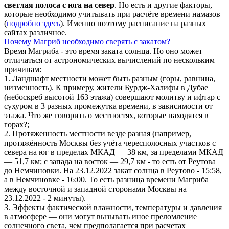
светлая полоса с юга на север
. Но есть и другие факторы,
которые необходимо учитывать при расчёте времени намазов
(
подробно здесь
). Именно поэтому расписание на разных
сайтах различное.
Почему Магриб необходимо сверять с закатом?
Время Магриба - это время заката солнца. Но оно может
отличаться от астрономических вычислений по нескольким
причинам:
1. Ландшафт местности может быть разным (горы, равнина,
низменность). К примеру, жители Бурдж-Халифы в Дубае
(небоскреб высотой 163 этажа) совершают молитву и ифтар с
сухуром в 3 разных промежутка времени, в зависимости от
этажа. Что же говорить о местностях, которые находятся в
горах?;
2. Протяженность местности везде разная (например,
протяжённость Москвы без учёта чересполосных участков с
севера на юг в пределах МКАД — 38 км, за пределами МКАД
— 51,7 км; с запада на восток — 29,7 км - то есть от Реутова
до Немчиновки. На 23.12.2022 закат солнца в Реутово - 15:58,
а в Немчиновке - 16:00. То есть разница времени Магриба
между восточной и западной сторонами Москвы на
23.12.2022 - 2 минуты).
3. Эффекты фактической влажности, температуры и давления
в атмосфере — они могут вызывать иное преломление
солнечного света, чем предполагается при расчетах