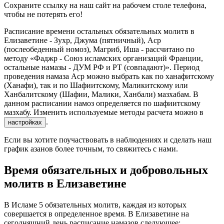
Сохраните ссылку на наш сайт на рабочем столе телефона,
чтобы не потерять его!
Расписание времени остальных обязательных молитв в
Елизаветине - Зухр, Джума (пятничный), Аср
(послеобеденный номоз), Магриб, Иша - рассчитано по
методу «Фаджр - Союз исламских организаций Франции,
остальные намазы - ДУМ РФ и РТ (совпадают)». Период
проведения намаза Аср можно выбрать как по ханафитскому
(Ханафи), так и по Шафиитскому, Маликитскому или
Ханбалитскому (Шафии, Малики, Ханбали) мазхабам. В
данном расписании намоз определяется по шафиитскому
мазхабу. Изменить используемые методы расчета можно в
.
настройках
Если вы хотите поучаствовать в наблюдениях и сделать наш
график азанов более точным, то свяжитесь с нами.
Время обязательных и добровольных
молитв в Елизаветине
В Исламе 5 обязательных молитв, каждая из которых
совершается в определенное время. В Елизаветине на
сегодняшний день расписание намазов следующее: