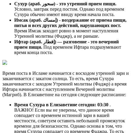
Сухур (араб. سحور) - это утренний прием пищи.
Условно, завтрак перед постом. Однако под временем
Сухура обычно имеют ввиду время начала поста.
Имсак (араб. إمساك) - воздержание от приема пищи,
питья и всех других действий, нарушающих пост.
Время Имсак заходит ровно в момент наступления
Утренней молитвы (Фаджр), а не раньше.
Ифтар (араб. إفطار) — разговение - это вечерний
прием пищи.
Под временем Ифтара подразумевают
время конца поста.
Время поста в Исламе начинается с восходом утренней зари и
заканчивается с закатом солнца. То есть, время Сухура
заканчивается с заходом Утренней молитвы (Фаджр) а время
Ифтара начинается с наступлением Вечерней молитвы
(Магриб). В Елизаветине на сегодня следующее расписание:
Время Сухура в Елизаветине сегодня:
03:30
.
ВАЖНО! Если вы не уверены, что данное время
совпадает со временем истинной зари в вашей
местности, советуем оставить небольшой промежуток
времени для безопасности. Однако основа в том, что
время Сухура совпадает со временем Фаджра. То есть