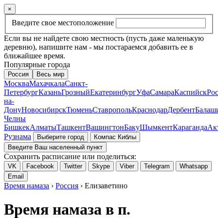
×
Введите свое местоположение
Если вы не найдете свою местность (пусть даже маленькую
деревню), напишите нам - мы постараемся добавить ее в
ближайшее время.
Популярные города
Россия
Весь мир
Москва
Махачкала
Санкт-
Петербург
Казань
Грозный
Екатеринбург
Уфа
Самара
Каспийск
Рос
на-
Дону
Новосибирск
Тюмень
Ставрополь
Краснодар
Дербент
Балаш
Челны
Бишкек
Алматы
Ташкент
Вашингтон
Баку
Шымкент
Караганда
Ак
Рузнама
Выберите город
Компас Киблы
Введите Ваш населенный пункт
Сохранить расписание или поделиться:
VK
Facebook
Twitter
Skype
Viber
Telegram
Whatsapp
Email
Время намаза
›
Россия
› Елизаветино
Время намаза в п.