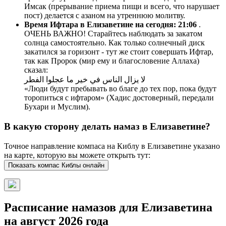
Имсак (прерывание приема пищи и всего, что нарушает
пост) делается с азаном на утреннюю молитву.
Время Ифтара в Елизаветине на сегодня:
21:06
.
ОЧЕНЬ ВАЖНО! Старайтесь наблюдать за закатом
солнца самостоятельно. Как только солнечный диск
закатился за горизонт - тут же стоит совершать Ифтар,
так как Пророк (мир ему и благословение Аллаха)
сказал:
لا يزال الناس في خير ما عجلوا الفطر
«Люди будут пребывать во благе до тех пор, пока будут
торопиться с ифтаром» (Хадис достоверный, передали
Бухари и Муслим).
В какую сторону делать намаз в Елизаветине?
Точное направление компаса на Киблу в Елизаветине указано
на карте, которую вы можете открыть тут:
Показать компас Киблы онлайн
Расписание намазов для Елизаветина
на август 2026 года