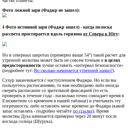
частях планеты.
Фото ложной зари (Фаджр не зашел):
🠗 Фото истинной зари (Фаджр зашел) - когда полоска
рассвета простирается вдоль горизона
от Севера к Югу
:
Но в северных широтах (примерно выше 54°) такой расчет для
утренней молитвы может быть не совсем точным и
в целях
предосторожности
лучше оставить «интервал безопасности»
(подробнее тут:
Во сколько начинается утренний намаз?
).
Сухур заканчивается с наступлением Фаджра. Но если вы
пользуетесь расписаниями, то вам необходимо либо иногда
сверять расписание со зрительной фиксацией (то есть
проверять в течение года - насколько точно совпадает время в
Елизаветине со временем в нашей таблице) и учитывать эту
погрешность; либо оставлять запас времени до Фаджра (какой
запас оставлять - подробно читайте
по ссылке
). Время
молитвы Духа начинается примерно через 20 минут после
восхода солнца (Шурука).