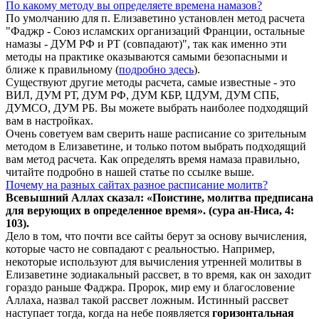
По какому методу вы определяете времена намазов?
По умолчанию для п. Елизаветино установлен метод расчета
"Фаджр - Союз исламских организаций Франции, остальные
намазы - ДУМ РФ и РТ (совпадают)", так как именно эти
методы на практике оказываются самыми безопасными и
ближе к правильному (
подробно здесь
).
Существуют другие методы расчета, самые известные - это
ВИЛ, ДУМ РТ, ДУМ РФ, ДУМ КБР, ЦДУМ, ДУМ СПБ,
ДУМСО, ДУМ РБ. Вы можете выбрать наиболее подходящий
вам в настройках.
Очень советуем вам сверить наше расписание со зрительным
методом в Елизаветине, и только потом выбрать подходящий
вам метод расчета. Как определять время намаза правильно,
читайте подробно в нашей статье по ссылке выше.
Почему на разных сайтах разное расписание молитв?
Всевышний Аллах сказал: «Поистине, молитва предписана
для верующих в
определенное
время». (сура ан-Ниса, 4:
103).
Дело в том, что почти все сайты берут за основу вычисления,
которые часто не совпадают с реальностью. Например,
некоторые используют для вычисления утренней молитвы в
Елизаветине зодиакальный рассвет, в то время, как он заходит
гораздо раньше Фаджра. Пророк, мир ему и благословение
Аллаха, назвал такой рассвет ложным. Истинный рассвет
наступает тогда, когда на небе появляется
горизонтальная