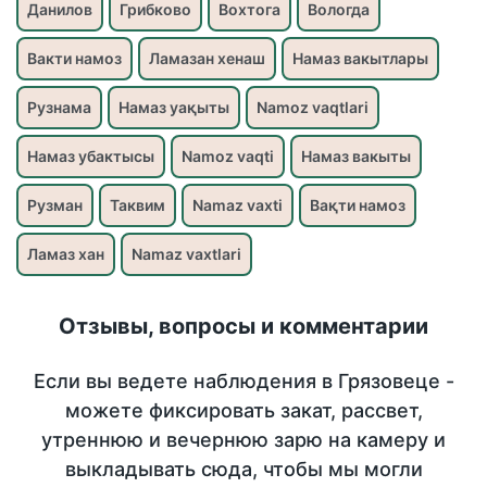
Данилов
Грибково
Вохтога
Вологда
Вакти намоз
Ламазан хенаш
Намаз вакытлары
Рузнама
Намаз уақыты
Namoz vaqtlari
Намаз убактысы
Namoz vaqti
Намаз вакыты
Рузман
Таквим
Namaz vaxti
Вақти намоз
Ламаз хан
Namaz vaxtlari
Отзывы, вопросы и комментарии
Если вы ведете наблюдения в Грязовеце -
можете фиксировать закат, рассвет,
утреннюю и вечернюю зарю на камеру и
выкладывать сюда, чтобы мы могли