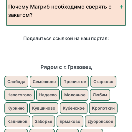
Почему Магриб необходимо сверять с
закатом?
Поделиться ссылкой на наш портал:
Рядом с г. Грязовец
Слобода
Семёнково
Пречистое
Огарково
Непотягово
Надеево
Молочное
Любим
Куркино
Кувшиново
Кубенское
Кропоткин
Кадников
Заборье
Ермаково
Дубровское