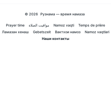
© 2026
Рузнама — время намаза
Prayer time
مواقيت الصلاة
Namoz vaqti
Temps de prière
Ламазан хенаш
Gebetszeit
Вактхои намоз
Namoz vaqtlari
Наши контакты