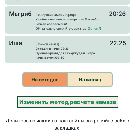
Магриб
20:26
(Вечерний намаз и Ифтар)
Крайне желательно совершить Магриб в
начале его времени!
Обязательно сверяйте с закатом (
Зачем?
)
Иша
22:25
(Ночной намаз)
Середина ночи:
23:36
Лучшее время для Тахаджуда и Витра
начинается: 00:40
На сегодня
На месяц
Изменить метод расчета намаза
Делитесь ссылкой на наш сайт и сохраняйте себе в
закладках: