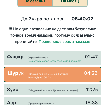
На сегодня
На месяц
До Зухра осталось —
05:40:02
!!!
Ни одно расписание не даст вам безупречно
точное время намазов, поэтому обязательно
прочитайте:
Правильное время намазов
Фаджр
02:47
(Утренний намаз)
Почему мы используем этот метод расчета?
Шурук
04:22
(Восход солнца и конец Фаджра)
Намаз Духа: 04:43
Зухр
12:25
(Обеденный намаз и Джума по пятницам)
Аср
16:38
(Предвечерний намаз)