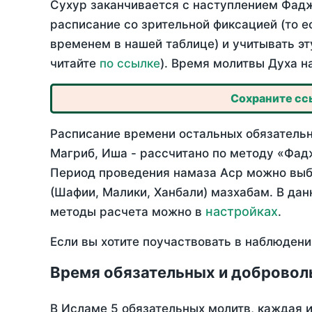
Сухур заканчивается с наступлением Фадж
расписание со зрительной фиксацией (то е
временем в нашей таблице) и учитывать эт
читайте
по ссылке
). Время молитвы Духа н
Сохраните ссы
Расписание времени остальных обязательн
Магриб, Иша - рассчитано по методу «Фад
Период проведения намаза Аср можно выбр
(Шафии, Малики, Ханбали) мазхабам. В да
настройках
методы расчета можно в
.
Если вы хотите поучаствовать в наблюдени
Время обязательных и добровол
В Исламе 5 обязательных молитв, каждая 