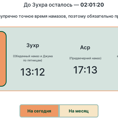
До Зухра осталось —
02:01:20
зупречно точное время намазов, поэтому обязательно 
Зухр
Аср
(Обеденный намаз и Джума
(Предвечерний намаз)
по пятницам)
17:13
13:12
На сегодня
На месяц