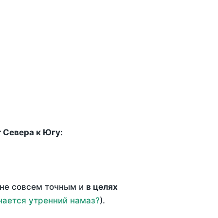
т Севера к Югу
:
 не совсем точным и
в целях
нается утренний намаз?
).