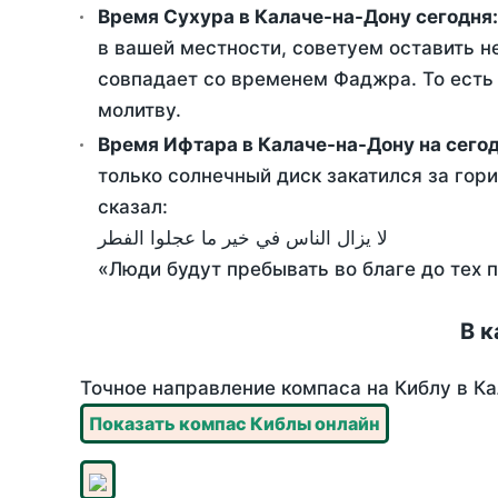
Время Сухура в Калаче-на-Дону сегодня
в вашей местности, советуем оставить н
совпадает со временем Фаджра. То есть 
молитву.
Время Ифтара в Калаче-на-Дону на сего
только солнечный диск закатился за гори
сказал:
لا يزال الناس في خير ما عجلوا الفطر
«Люди будут пребывать во благе до тех 
В к
Точное направление компаса на Киблу в Ка
Показать компас Киблы онлайн