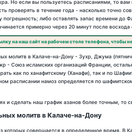
ра. Но если вы пользуетесь расписаниями, то вам 
сть проверять в течение года - насколько точно со
у погрешность; либо оставлять запас времени до Ф
ачинается примерно через 20 минут после восхода 
лку на наш сайт на рабочем столе телефона, чтобы не
ых молитв в Калаче-на-Дону - Зухр, Джума (пятнич
жр - Союз исламских организаций Франции, осталь
ать как по ханафитскому (Ханафи), так и по Шафи
нном расписании намоз определяется по шафиитско
ях и сделать наш график азанов более точным, то с
ьных молитв в Калаче-на-Дону
из которых совершается в определенное время. В К