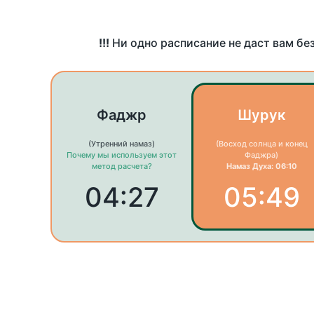
!!!
Ни одно расписание не даст вам бе
Фаджр
Шурук
(Утренний намаз)
(Восход солнца и конец
Почему мы используем этот
Фаджра)
метод расчета?
Намаз Духа: 06:10
04:27
05:49