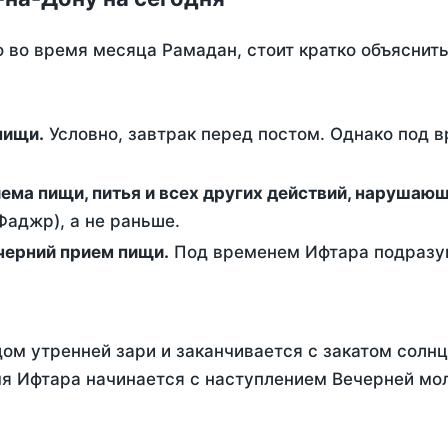
о во время месяца Рамадан, стоит кратко объясни
ем пищи.
Условно, завтрак перед постом. Однако под 
ержание от приема пищи, питья и всех других действий, наруша
аджр), а не раньше.
 - это вечерний прием пищи.
Под временем Ифтара подразум
ом утренней зари и заканчивается с закатом солнц
я Ифтара начинается с наступлением Вечерней мол