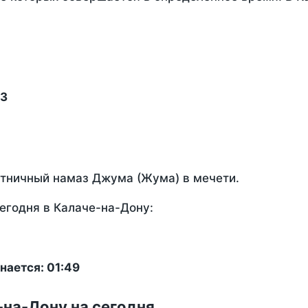
13
ятничный намаз Джума (Жума) в мечети.
егодня в Калаче-на-Дону:
нается: 01:49
-на-Дону на сегодня