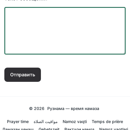
Отправить
© 2026
Рузнама — время намаза
Prayer time
مواقيت الصلاة
Namoz vaqti
Temps de prière
Ламазан хенаш
Gebetszeit
Вактхои намоз
Namoz vaqtlari