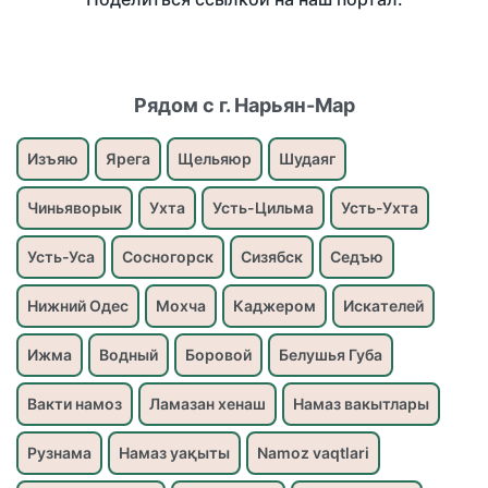
Рядом с г. Нарьян-Мар
Изъяю
Ярега
Щельяюр
Шудаяг
Чиньяворык
Ухта
Усть-Цильма
Усть-Ухта
Усть-Уса
Сосногорск
Сизябск
Седъю
Нижний Одес
Мохча
Каджером
Искателей
Ижма
Водный
Боровой
Белушья Губа
Вакти намоз
Ламазан хенаш
Намаз вакытлары
Рузнама
Намаз уақыты
Namoz vaqtlari