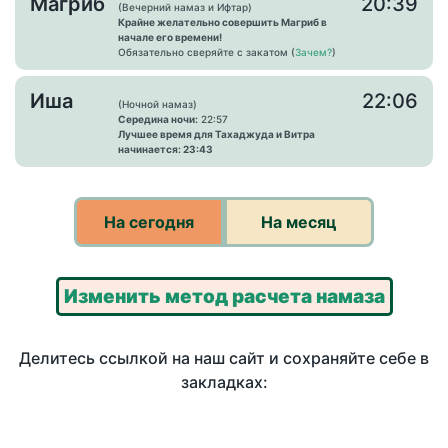
Магриб
20:39
(Вечерний намаз и Ифтар)
Крайне желательно совершить Магриб в
начале его времени!
Обязательно сверяйте с закатом (
Зачем?
)
Иша
22:06
(Ночной намаз)
Середина ночи:
22:57
Лучшее время для Тахаджуда и Витра
начинается: 23:43
На сегодня
На месяц
Изменить метод расчета намаза
Делитесь ссылкой на наш сайт и сохраняйте себе в
закладках: