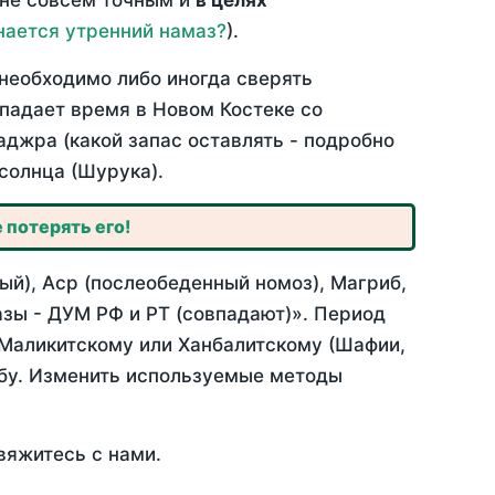
 не совсем точным и
в целях
нается утренний намаз?
).
необходимо либо иногда сверять
впадает время в Новом Костеке со
аджра (какой запас оставлять - подробно
солнца (Шурука).
 потерять его!
ый), Аср (послеобеденный номоз), Магриб,
зы - ДУМ РФ и РТ (совпадают)». Период
 Маликитскому или Ханбалитскому (Шафии,
абу. Изменить используемые методы
вяжитесь с нами.