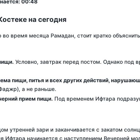
нается: 00:48
Костеке на сегодня
о во время месяца Рамадан, стоит кратко объясни
ем пищи.
Условно, завтрак перед постом. Однако под 
ержание от приема пищи, питья и всех других действий, наруша
аджр), а не раньше.
 - это вечерний прием пищи.
Под временем Ифтара подразум
ом утренней зари и заканчивается с закатом солнц
я Ифтара начинается с наступлением Вечерней мол