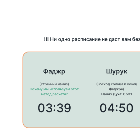
!!!
Ни одно расписание не даст вам бе
Фаджр
Шурук
(Утренний намаз)
(Восход солнца и конец
Почему мы используем этот
Фаджра)
метод расчета?
Намаз Духа: 05:11
03:39
04:50