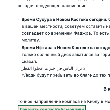
сегодня следующее расписание:
Время Сухура в Новом Костеке сегодня:
в вашей местности, советуем оставить н
совпадает со временем Фаджра. То есть 
молитву.
Время Ифтара в Новом Костеке на сегод
только солнечный диск закатился за гори
сказал:
لا يزال الناس في خير ما عجلوا الفطر
«Люди будут пребывать во благе до тех 
В 
Точное направление компаса на Киблу в Но
Показать компас Киблы онлайн