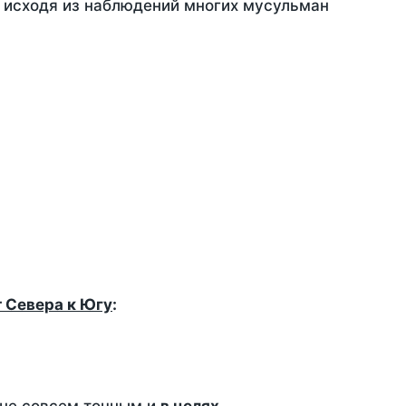
, исходя из наблюдений многих мусульман
т Севера к Югу
: