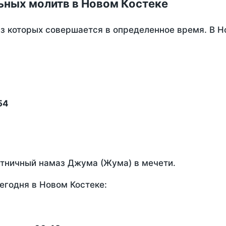
ьных молитв в Новом Костеке
из которых совершается в определенное время. В Н
54
ятничный намаз Джума (Жума) в мечети.
егодня в Новом Костеке: