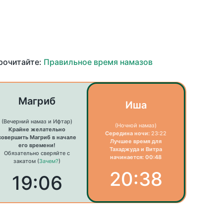
прочитайте:
Правильное время намазов
Магриб
Иша
(Вечерний намаз и Ифтар)
(Ночной намаз)
Крайне желательно
Середина ночи:
23:22
совершить Магриб в начале
Лучшее время для
его времени!
Тахаджуда и Витра
Обязательно сверяйте с
начинается: 00:48
закатом (
Зачем?
)
20:38
19:06