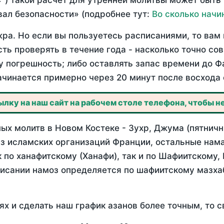
°) такой расчет для утренней молитвы может быть
ал безопасности» (подробнее тут:
Во сколько начи
ра. Но если вы пользуетесь расписаниями, то вам 
сть проверять в течение года - насколько точно со
у погрешность; либо оставлять запас времени до Ф
ачинается примерно через 20 минут после восхода 
лку на наш сайт на рабочем столе телефона, чтобы не
х молитв в Новом Костеке - Зухр, Джума (пятничн
з исламских организаций Франции, остальные нама
 по ханафитскому (Ханафи), так и по Шафиитскому,
писании намоз определяется по шафиитскому мазх
ях и сделать наш график азанов более точным, то с