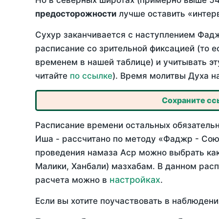
Но в северных широтах (примерно выше 54
предосторожности
лучше оставить «интерв
Сухур заканчивается с наступлением Фадж
расписание со зрительной фиксацией (то е
временем в нашей таблице) и учитывать эт
читайте
по ссылке
). Время молитвы Духа н
Сохраните ссы
Расписание времени остальных обязательны
Иша - рассчитано по методу «Фаджр - Сою
проведения намаза Аср можно выбрать как
Малики, Ханбали) мазхабам. В данном рас
настройках
расчета можно в
.
Если вы хотите поучаствовать в наблюдени