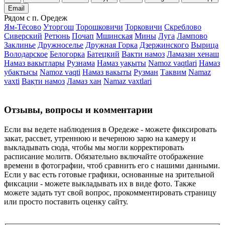
Email
Рядом с п. Оредеж
Ям-Тёсово
Уторгош
Торошковичи
Торковичи
Скреблово
Сиверский
Ретюнь
Почап
Мшинская
Мины
Луга
Лампово
Заклинье
Дружноселье
Дружная Горка
Дзержинского
Вырица
Володарское
Белогорка
Батецкий
Вакти намоз
Ламазан хенаш
Намаз вакытлары
Рузнама
Намаз уақыты
Namoz vaqtlari
Намаз
убактысы
Namoz vaqti
Намаз вакыты
Рузман
Таквим
Namaz
vaxti
Вақти намоз
Ламаз хан
Namaz vaxtlari
Отзывы, вопросы и комментарии
Если вы ведете наблюдения в Оредеже - можете фиксировать
закат, рассвет, утреннюю и вечернюю зарю на камеру и
выкладывать сюда, чтобы мы могли корректировать
расписание молитв. Обязательно включайте отображение
времени в фотографии, чтоб сравнить его с нашими данными.
Если у вас есть готовые графики, основанные на зрительной
фиксации - можете выкладывать их в виде фото. Также
можете задать тут свой вопрос, прокомментировать страницу
или просто поставить оценку сайту.