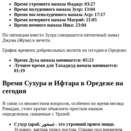
Время утреннего намаза Фаджр:
03:27
Время полуденного намаза Зухр:
13:04
Время послеполуденного намаза Аср:
17:17
Время вечернего намаза Магриб:
21:05
Время ночного намаза Иша:
23:04
По пятницам вместо Зухра совершается пятничный намаз
Джума (Жума) в мечети.
График времени добровольных молитв на сегодня в Оредеже:
Время Духа намаза начинается: 05:23
Лучшее время для Тахаджуд намаза начинается:
01:19
Время Сухура и Ифтара в Оредеже на
сегодня
В связи со множеством вопросов, особенно во время месяца
Рамадан, стоит кратко объяснить простым языком
определения, связанные с Уразой:
Сухур (араб. سحور) - это утренний прием пищи.
Условно, завтрак перед постом. Однако под временем