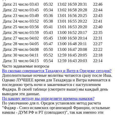
Дата: 21 число
03:43
05:32
13:02
16:59
20:31
22:46
Дата: 22 число
03:45
05:34
13:02
16:58
20:28
22:44
Дата: 23 число
03:49
05:36
13:01
16:56
20:25
22:43
Дата: 24 число
03:52
05:38
13:01
16:55
20:22
22:41
Дата: 25 число
03:56
05:41
13:01
16:53
20:20
22:40
Дата: 26 число
03:59
05:43
13:00
16:52
20:17
22:35
Дата: 27 число
04:02
05:45
13:00
16:50
20:14
22:31
Дата: 28 число
04:05
05:47
13:00
16:48
20:11
22:27
Дата: 29 число
04:08
05:50
13:00
16:47
20:08
22:22
Дата: 30 число
04:11
05:52
12:59
16:45
20:05
22:18
Дата: 31 число
04:15
05:54
12:59
16:43
20:03
22:14
Часто задаваемые вопросы
Во сколько совершается Тахаджуд и Витр в Оредеже сегодня?
Дополнительные ночные молитвы читаются сразу после Иша.
Однако ЛУЧШЕЕ время для Тахаджуда и Витра начинается в
последнюю треть ночи и заканчивается с наступлением
Фаджра. В своей таблице (смотрите выше) мы каждый день
выводим эти данные.
По какому методу вы определяете времена намазов?
По умолчанию для п. Оредеж установлен метод расчета
"Фаджр - Союз исламских организаций Франции, остальные
намазы - ДУМ РФ и РТ (совпадают)", так как именно эти