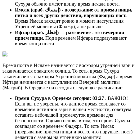
Сухура обычно имеют ввиду время начала поста.
Имсак (араб. إمساك) - воздержание от приема пищи,
питья и всех других действий, нарушающих пост.
Время Имсак заходит ровно в момент наступления
Утренней молитвы (Фаджр), а не раньше.
Ифтар (араб. إفطار) — разговение - это вечерний
прием пищи.
Под временем Ифтара подразумевают
время конца поста.
Время поста в Исламе начинается с восходом утренней зари и
заканчивается с закатом солнца. То есть, время Сухура
заканчивается с заходом Утренней молитвы (Фаджр) а время
Ифтара начинается с наступлением Вечерней молитвы
(Магриб). В Оредеже на сегодня следующее расписание:
Время Сухура в Оредеже сегодня:
03:27
. ВАЖНО!
Если вы не уверены, что данное время совпадает со
временем истинной зари в вашей местности, советуем
оставить небольшой промежуток времени для
безопасности. Однако основа в том, что время Сухура
совпадает со временем Фаджра. То есть Имсак
(прерывание приема пищи и всего, что нарушает пост)
делается с азаном на утреннюю молитву.