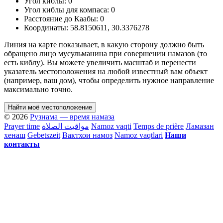
Угол киблы:
0
Угол киблы для компаса:
0
Расстояние до Каабы:
0
Координаты:
58.8150611
,
30.3376278
Линия на карте показывает, в какую сторону должно быть
обращено лицо мусульманина при совершении намазов (то
есть киблу). Вы можете увеличить масштаб и перенести
указатель местоположения на любой известный вам объект
(например, ваш дом), чтобы определить нужное направление
максимально точно.
Найти моё местоположение
© 2026
Рузнама — время намаза
Prayer time
مواقيت الصلاة
Namoz vaqti
Temps de prière
Ламазан
хенаш
Gebetszeit
Вактхои намоз
Namoz vaqtlari
Наши
контакты