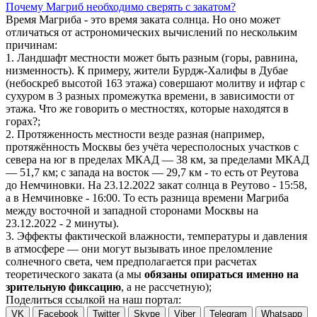
Почему Магриб необходимо сверять с закатом?
Время Магриба - это время заката солнца. Но оно может
отличаться от астрономических вычислений по нескольким
причинам:
1. Ландшафт местности может быть разным (горы, равнина,
низменность). К примеру, жители Бурдж-Халифы в Дубае
(небоскреб высотой 163 этажа) совершают молитву и ифтар с
сухуром в 3 разных промежутка времени, в зависимости от
этажа. Что же говорить о местностях, которые находятся в
горах?;
2. Протяженность местности везде разная (например,
протяжённость Москвы без учёта чересполосных участков с
севера на юг в пределах МКАД — 38 км, за пределами МКАД
— 51,7 км; с запада на восток — 29,7 км - то есть от Реутова
до Немчиновки. На 23.12.2022 закат солнца в Реутово - 15:58,
а в Немчиновке - 16:00. То есть разница времени Магриба
между восточной и западной сторонами Москвы на
23.12.2022 - 2 минуты).
3. Эффекты фактической влажности, температуры и давления
в атмосфере — они могут вызывать иное преломление
солнечного света, чем предполагается при расчетах
теоретического заката (а мы
обязаны опираться именно на
зрительную фиксацию
, а не рассчетную);
Поделиться ссылкой на наш портал:
VK
Facebook
Twitter
Skype
Viber
Telegram
Whatsapp