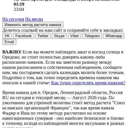
01:19
23:04
На сегодня
На месяц
Изменить метод расчета намаза
Делитесь ссылкой на наш сайт и сохраняйте себе в закладках:
VK
Facebook
Twitter
Skype
Viber
Telegram
Whatsapp
Email
ВАЖНО!
Если вы можете наблюдать закат и восход солнца в
Оредеже, не стоит полностью доверять какому-либо
расписанию намазов. Если вы заметили разницу между
нашим расписанием и собственным наблюдением, сообщите
нам, мы постараемся сделать календарь молитв более точным.
Подробно о том, как точно определять времена намазов мы
описали в нашей статье:
Как точно определять время намазов?
Время намаза для п. Оредеж, Ленинградской области, Россия
RU
на
сегодня
и текущий месяц —
Август 2026 года
. По
умолчанию для утренней молитвы стоит метод расчета "Союз
исламских организаций Франции", так как время намаза
Фаджр и Иша по этому методу рассчитано на основе
навигационных сумерков - оно наиболее безопасное и близко
к точному, исходя из наблюдений многих мусульман в разных