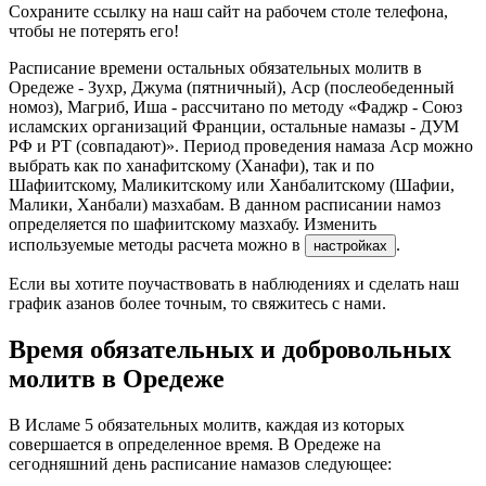
Сохраните ссылку на наш сайт на рабочем столе телефона,
чтобы не потерять его!
Расписание времени остальных обязательных молитв в
Оредеже - Зухр, Джума (пятничный), Аср (послеобеденный
номоз), Магриб, Иша - рассчитано по методу «Фаджр - Союз
исламских организаций Франции, остальные намазы - ДУМ
РФ и РТ (совпадают)». Период проведения намаза Аср можно
выбрать как по ханафитскому (Ханафи), так и по
Шафиитскому, Маликитскому или Ханбалитскому (Шафии,
Малики, Ханбали) мазхабам. В данном расписании намоз
определяется по шафиитскому мазхабу. Изменить
используемые методы расчета можно в
.
настройках
Если вы хотите поучаствовать в наблюдениях и сделать наш
график азанов более точным, то свяжитесь с нами.
Время обязательных и добровольных
молитв в Оредеже
В Исламе 5 обязательных молитв, каждая из которых
совершается в определенное время. В Оредеже на
сегодняшний день расписание намазов следующее: