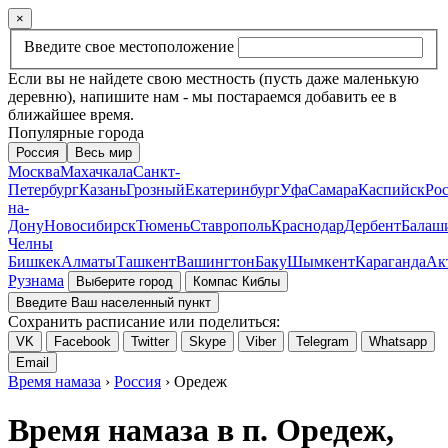
×
Введите свое местоположение
Если вы не найдете свою местность (пусть даже маленькую
деревню), напишите нам - мы постараемся добавить ее в
ближайшее время.
Популярные города
Россия
Весь мир
Москва
Махачкала
Санкт-
Петербург
Казань
Грозный
Екатеринбург
Уфа
Самара
Каспийск
Рос
на-
Дону
Новосибирск
Тюмень
Ставрополь
Краснодар
Дербент
Балаш
Челны
Бишкек
Алматы
Ташкент
Вашингтон
Баку
Шымкент
Караганда
Ак
Рузнама
Выберите город
Компас Киблы
Введите Ваш населенный пункт
Сохранить расписание или поделиться:
VK
Facebook
Twitter
Skype
Viber
Telegram
Whatsapp
Email
Время намаза
›
Россия
› Оредеж
Время намаза в п. Оредеж,