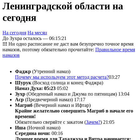
Ленинградской области на
сегодня
На сегодня
На месяц
До Зухра осталось —
06:15:21
!!!
Ни одно расписание не даст вам безупречно точное время
намазов, поэтому обязательно прочитайте:
Правильное время
намазов
Фаджр
(Утренний намаз)
Почему мы используем этот метод расчета?
03:27
Шурук
(Восход солнца и конец Фаджра)
Намаз Духа: 05:23
05:02
Зухр
(Обеденный намаз и Джума по пятницам)
13:04
Аср
(Предвечерний намаз)
17:17
Магриб
(Вечерний намаз и Ифтар)
Крайне желательно совершить Магриб в начале его
времени!
Обязательно сверяйте с закатом (
Зачем?
)
21:05
Иша
(Ночной намаз)
Середина ночи:
00:16
Лучшее время для Тахаджуда и Витра начинается: