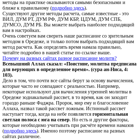
методы на практике оказываются самыми безопасными и
ближе к правильному (
подробно здесь
).
Существуют другие методы расчета, самые известные - это
ВИЛ, ДУМ РТ, ДУМ РФ, ДУМ КБР, ЦДУМ, ДУМ СПБ,
ДУМСО, ДУМ РБ. Вы можете выбрать наиболее подходящий
вам в настройках.
Очень советуем вам сверить наше расписание со зрительным
методом в Оредеже, и только потом выбрать подходящий вам
метод расчета. Как определять время намаза правильно,
читайте подробно в нашей статье по ссылке выше.
Почему на разных сайтах разное расписание молитв?
Всевышний Аллах сказал: «Поистине, молитва предписана
для верующих в
определенное
время». (сура ан-Ниса, 4:
103).
Дело в том, что почти все сайты берут за основу вычисления,
которые часто не совпадают с реальностью. Например,
некоторые используют для вычисления утренней молитвы в
Оредеже зодиакальный рассвет, в то время, как он заходит
гораздо раньше Фаджра. Пророк, мир ему и благословение
Аллаха, назвал такой рассвет ложным. Истинный рассвет
наступает тогда, когда на небе появляется
горизонтальная
светлая полоса с юга на север
. Но есть и другие факторы,
которые необходимо учитывать при расчёте времени намазов
(
подробно здесь
). Именно поэтому расписание на разных
сайтах различное.