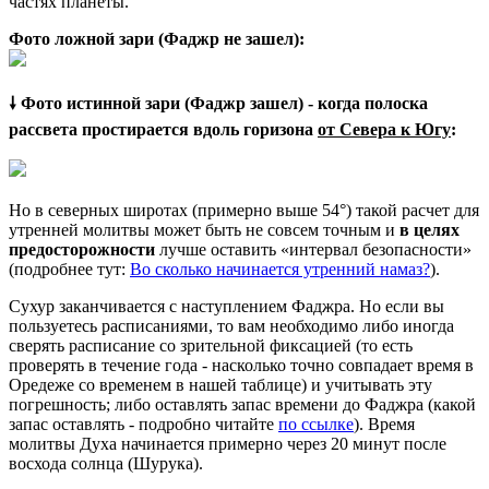
частях планеты.
Фото ложной зари (Фаджр не зашел):
🠗 Фото истинной зари (Фаджр зашел) - когда полоска
рассвета простирается вдоль горизона
от Севера к Югу
:
Но в северных широтах (примерно выше 54°) такой расчет для
утренней молитвы может быть не совсем точным и
в целях
предосторожности
лучше оставить «интервал безопасности»
(подробнее тут:
Во сколько начинается утренний намаз?
).
Сухур заканчивается с наступлением Фаджра. Но если вы
пользуетесь расписаниями, то вам необходимо либо иногда
сверять расписание со зрительной фиксацией (то есть
проверять в течение года - насколько точно совпадает время в
Оредеже со временем в нашей таблице) и учитывать эту
погрешность; либо оставлять запас времени до Фаджра (какой
запас оставлять - подробно читайте
по ссылке
). Время
молитвы Духа начинается примерно через 20 минут после
восхода солнца (Шурука).