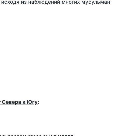
, исходя из наблюдений многих мусульман
т Севера к Югу
: