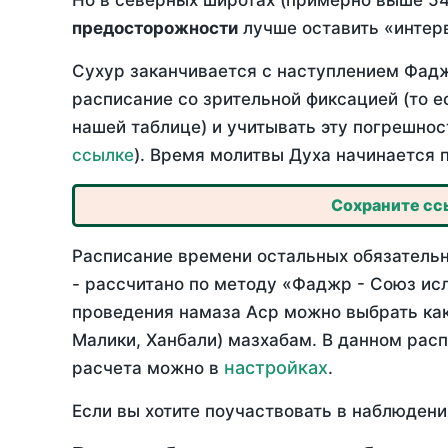
Но в северных широтах (примерно выше 54
предосторожности
лучше оставить «интерв
Сухур заканчивается с наступлением Фадж
расписание со зрительной фиксацией (то е
нашей таблице) и учитывать эту погрешнос
ссылке
). Время молитвы Духа начинается 
Сохраните ссы
Расписание времени остальных обязательн
- рассчитано по методу «Фаджр - Союз ис
проведения намаза Аср можно выбрать как
Малики, Ханбали) мазхабам. В данном рас
настройках
расчета можно в
.
Если вы хотите поучаствовать в наблюдени