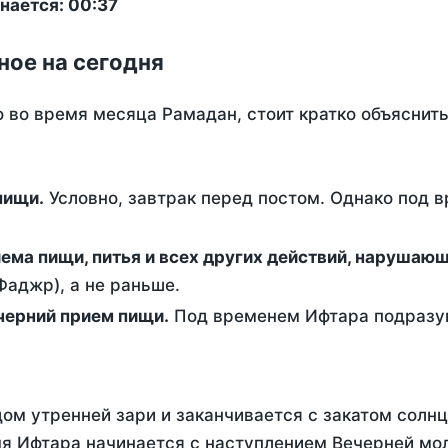
нается: 00:37
ное на сегодня
о во время месяца Рамадан, стоит кратко объясни
ем пищи.
Условно, завтрак перед постом. Однако под 
ержание от приема пищи, питья и всех других действий, наруша
аджр), а не раньше.
 - это вечерний прием пищи.
Под временем Ифтара подразум
ом утренней зари и заканчивается с закатом солнц
я Ифтара начинается с наступлением Вечерней мол