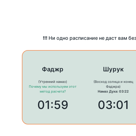
!!!
Ни одно расписание не даст вам бе
Фаджр
Шурук
(Утренний намаз)
(Восход солнца и конец
Почему мы используем этот
Фаджра)
метод расчета?
Намаз Духа: 03:22
01:59
03:01