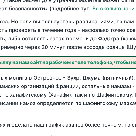
°) такой расчет для утренней молитвы может быть
ал безопасности» (подробнее тут:
Во сколько начи
ра. Но если вы пользуетесь расписаниями, то вам 
сть проверять в течение года - насколько точно с
ть; либо оставлять запас времени до Фаджра (како
примерно через 20 минут после восхода солнца (Шу
лку на наш сайт на рабочем столе телефона, чтобы не
ых молитв в Островное - Зухр, Джума (пятничный),
ламских организаций Франции, остальные намазы -
 по ханафитскому (Ханафи), так и по Шафиитскому,
писании намоз определяется по шафиитскому мазх
ях и сделать наш график азанов более точным, то с