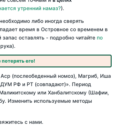
 не совсем точным и
в целях
нается утренний намаз?
).
необходимо либо иногда сверять
овпадает время в Островное со временем в
й запас оставлять - подробно читайте
по
рука).
 потерять его!
 Аср (послеобеденный номоз), Магриб, Иша
 ДУМ РФ и РТ (совпадают)». Период
 Маликитскому или Ханбалитскому (Шафии,
абу. Изменить используемые методы
вяжитесь с нами.