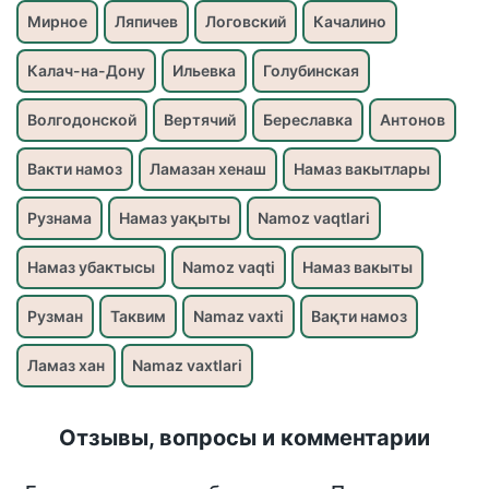
Мирное
Ляпичев
Логовский
Качалино
Калач-на-Дону
Ильевка
Голубинская
Волгодонской
Вертячий
Береславка
Антонов
Вакти намоз
Ламазан хенаш
Намаз вакытлары
Рузнама
Намаз уақыты
Namoz vaqtlari
Намаз убактысы
Namoz vaqti
Намаз вакыты
Рузман
Таквим
Namaz vaxti
Вақти намоз
Ламаз хан
Namaz vaxtlari
Отзывы, вопросы и комментарии