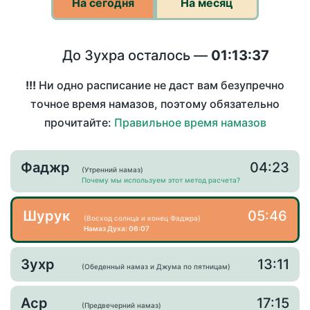
На сегодня
На месяц
До Зухра осталось —
01:13:36
!!!
Ни одно расписание не даст вам безупречно
точное время намазов, поэтому обязательно
прочитайте:
Правильное время намазов
Фаджр
04:23
(Утренний намаз)
Почему мы используем этот метод расчета?
Шурук
05:46
(Восход солнца и конец Фаджра)
Намаз Духа: 06:07
Зухр
13:11
(Обеденный намаз и Джума по пятницам)
Аср
17:15
(Предвечерний намаз)