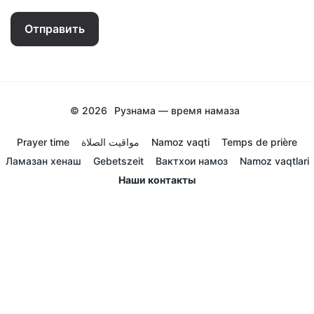
Отправить
© 2026
Рузнама — время намаза
Prayer time
مواقيت الصلاة
Namoz vaqti
Temps de prière
Ламазан хенаш
Gebetszeit
Вактхои намоз
Namoz vaqtlari
Наши контакты