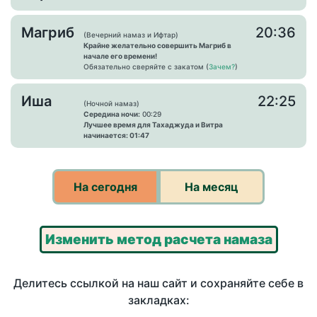
Магриб
20:36
(Вечерний намаз и Ифтар)
Крайне желательно совершить Магриб в
начале его времени!
Обязательно сверяйте с закатом (
Зачем?
)
Иша
22:25
(Ночной намаз)
Середина ночи:
00:29
Лучшее время для Тахаджуда и Витра
начинается: 01:47
На сегодня
На месяц
Изменить метод расчета намаза
Делитесь ссылкой на наш сайт и сохраняйте себе в
закладках: