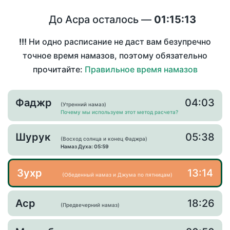
До Асра осталось —
01:15:13
!!!
Ни одно расписание не даст вам безупречно
точное время намазов, поэтому обязательно
прочитайте:
Правильное время намазов
Фаджр
04:03
(Утренний намаз)
Почему мы используем этот метод расчета?
Шурук
05:38
(Восход солнца и конец Фаджра)
Намаз Духа: 05:59
Зухр
13:14
(Обеденный намаз и Джума по пятницам)
Аср
18:26
(Предвечерний намаз)