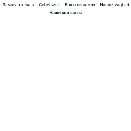
Ламазан хенаш
Gebetszeit
Вактхои намоз
Namoz vaqtlari
Наши контакты