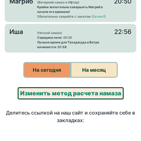
Магриб
20:50
(Вечерний намаз и Ифтар)
Крайне желательно совершить Магриб в
начале его времени!
Обязательно сверяйте с закатом (
Зачем?
)
Иша
22:56
(Ночной намаз)
Середина ночи:
00:26
Лучшее время для Тахаджуда и Витра
начинается: 01:38
На сегодня
На месяц
Изменить метод расчета намаза
Делитесь ссылкой на наш сайт и сохраняйте себе в
закладках: