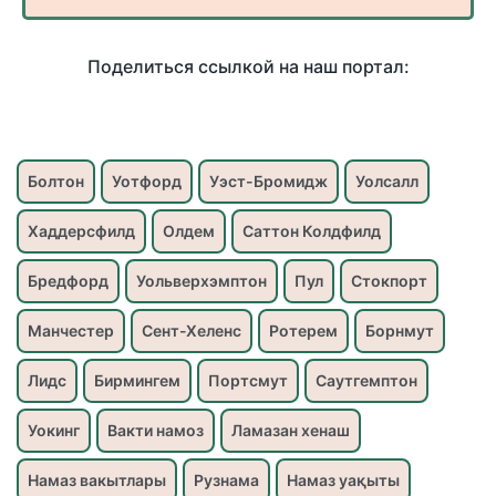
Поделиться ссылкой на наш портал:
Болтон
Уотфорд
Уэст-Бромидж
Уолсалл
Хаддерсфилд
Олдем
Саттон Колдфилд
Бредфорд
Уольверхэмптон
Пул
Стокпорт
Манчестер
Сент-Хеленс
Ротерем
Борнмут
Лидс
Бирмингем
Портсмут
Саутгемптон
Уокинг
Вакти намоз
Ламазан хенаш
Намаз вакытлары
Рузнама
Намаз уақыты