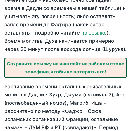
течение года - насколько точно совпадает
время в Дадли со временем в нашей таблице) и
учитывать эту погрешность; либо оставлять
запас времени до Фаджра (какой запас
оставлять - подробно читайте
по ссылке
).
Время молитвы Духа начинается примерно
через 20 минут после восхода солнца (Шурука).
Сохраните ссылку на наш сайт на рабочем столе
телефона, чтобы не потерять его!
Расписание времени остальных обязательных
молитв в Дадли - Зухр, Джума (пятничный), Аср
(послеобеденный номоз), Магриб, Иша -
рассчитано по методу «Фаджр - Союз
исламских организаций Франции, остальные
намазы - ДУМ РФ и РТ (совпадают)». Период