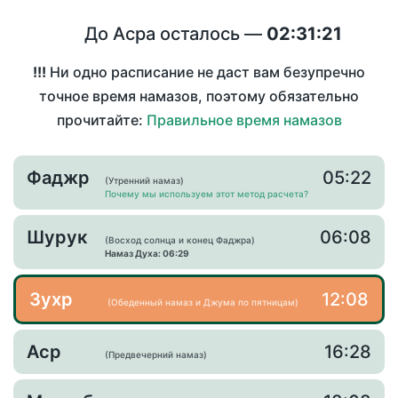
До Асра осталось —
02:31:21
!!!
Ни одно расписание не даст вам безупречно
точное время намазов, поэтому обязательно
прочитайте:
Правильное время намазов
Фаджр
05:22
(Утренний намаз)
Почему мы используем этот метод расчета?
Шурук
06:08
(Восход солнца и конец Фаджра)
Намаз Духа: 06:29
Зухр
12:08
(Обеденный намаз и Джума по пятницам)
Аср
16:28
(Предвечерний намаз)