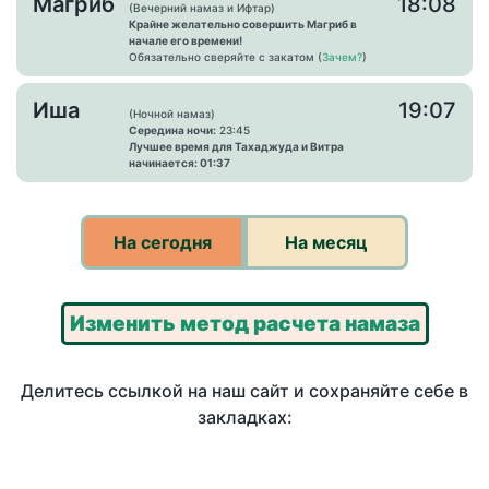
Магриб
18:08
(Вечерний намаз и Ифтар)
Крайне желательно совершить Магриб в
начале его времени!
Обязательно сверяйте с закатом (
Зачем?
)
Иша
19:07
(Ночной намаз)
Середина ночи:
23:45
Лучшее время для Тахаджуда и Витра
начинается: 01:37
На сегодня
На месяц
Изменить метод расчета намаза
Делитесь ссылкой на наш сайт и сохраняйте себе в
закладках: