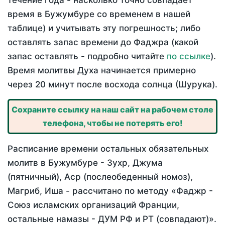
течение года - насколько точно совпадает
время в Бужумбуре со временем в нашей
таблице) и учитывать эту погрешность; либо
оставлять запас времени до Фаджра (какой
запас оставлять - подробно читайте
по ссылке
).
Время молитвы Духа начинается примерно
через 20 минут после восхода солнца (Шурука).
Сохраните ссылку на наш сайт на рабочем столе
телефона, чтобы не потерять его!
Расписание времени остальных обязательных
молитв в Бужумбуре - Зухр, Джума
(пятничный), Аср (послеобеденный номоз),
Магриб, Иша - рассчитано по методу «Фаджр -
Союз исламских организаций Франции,
остальные намазы - ДУМ РФ и РТ (совпадают)».