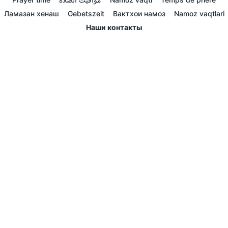
Ламазан хенаш
Gebetszeit
Вактхои намоз
Namoz vaqtlari
Наши контакты