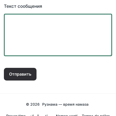
Текст сообщения
Отправить
© 2026
Рузнама — время намаза
Prayer time
مواقيت الصلاة
Namoz vaqti
Temps de prière