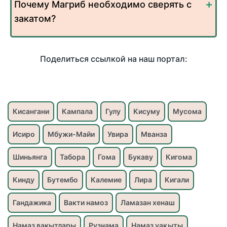
Почему Магриб необходимо сверять с
закатом?
Поделиться ссылкой на наш портал:
Кисангани
Кампала
Гулу
Кисуму
Мусома
Исиро
Мбужи-Майи
Увира
Мванза
Шиньянга
Табора
Гома
Букаву
Кигома
Кинду
Бутембо
Калемие
Лира
Кигали
Гандажика
Вакти намоз
Ламазан хенаш
Намаз вакытлары
Рузнама
Намаз уақыты