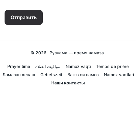
Отправить
© 2026
Рузнама — время намаза
Prayer time
مواقيت الصلاة
Namoz vaqti
Temps de prière
Ламазан хенаш
Gebetszeit
Вактхои намоз
Namoz vaqtlari
Наши контакты