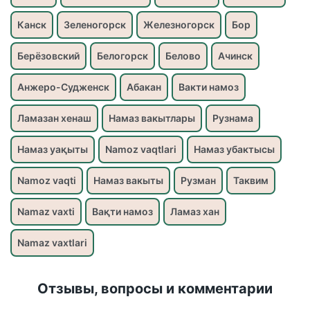
Канск
Зеленогорск
Железногорск
Бор
Берёзовский
Белогорск
Белово
Ачинск
Анжеро-Судженск
Абакан
Вакти намоз
Ламазан хенаш
Намаз вакытлары
Рузнама
Намаз уақыты
Namoz vaqtlari
Намаз убактысы
Namoz vaqti
Намаз вакыты
Рузман
Таквим
Namaz vaxti
Вақти намоз
Ламаз хан
Namaz vaxtlari
Отзывы, вопросы и комментарии