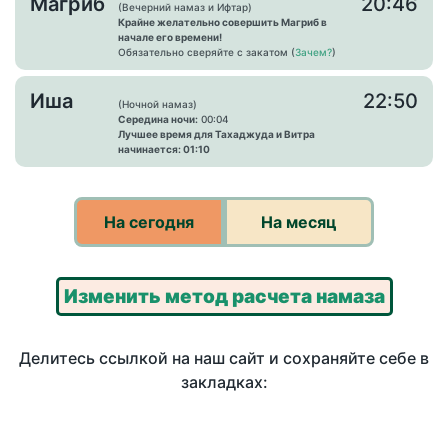
Магриб
20:46
(Вечерний намаз и Ифтар)
Крайне желательно совершить Магриб в
начале его времени!
Обязательно сверяйте с закатом (
Зачем?
)
Иша
22:50
(Ночной намаз)
Середина ночи:
00:04
Лучшее время для Тахаджуда и Витра
начинается: 01:10
На сегодня
На месяц
Изменить метод расчета намаза
Делитесь ссылкой на наш сайт и сохраняйте себе в
закладках: