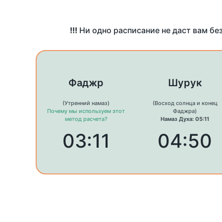
!!!
Ни одно расписание не даст вам бе
Фаджр
Шурук
(Утренний намаз)
(Восход солнца и конец
Почему мы используем этот
Фаджра)
метод расчета?
Намаз Духа: 05:11
03:11
04:50