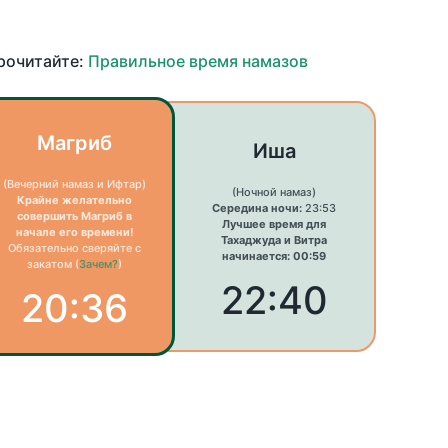
прочитайте:
Правильное время намазов
Магриб
Иша
(Вечерний намаз и Ифтар)
(Ночной намаз)
Крайне желательно
Середина ночи:
23:53
совершить Магриб в
Лучшее время для
начале его времени!
Тахаджуда и Витра
Обязательно сверяйте с
начинается: 00:59
закатом (
Зачем?
)
22:40
20:36