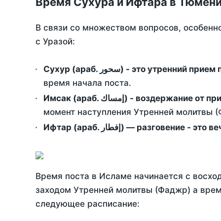
Время Сухура и Ифтара в Тюмени
В связи со множеством вопросов, особенн
с Уразой:
Сухур (араб. سحور) - это утренний при
время начала поста.
Имсак (араб. إمساك) - возд
момент наступления Утренней молитвы (Ф
Ифтар (араб. إفطار) — разговение
Время поста в Исламе начинается с восход
заходом Утренней молитвы (Фаджр) а врем
следующее расписание: