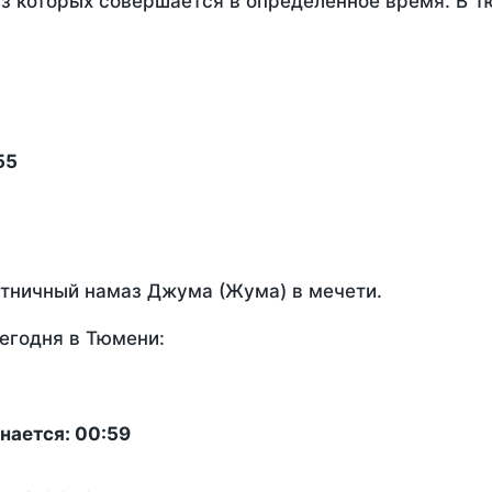
из которых совершается в определенное время. В 
55
ятничный намаз Джума (Жума) в мечети.
егодня в Тюмени:
нается: 00:59