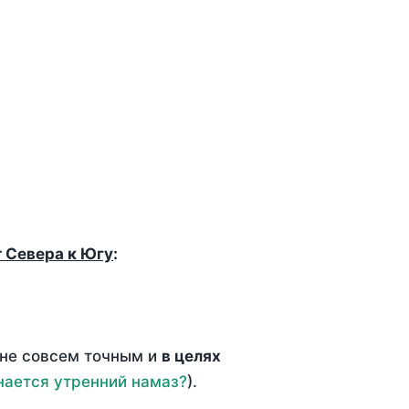
т Севера к Югу
:
 не совсем точным и
в целях
нается утренний намаз?
).