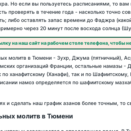
ра. Но если вы пользуетесь расписаниями, то вам 
сть проверять в течение года - насколько точно с
ть; либо оставлять запас времени до Фаджра (како
примерно через 20 минут после восхода солнца (Шу
лку на наш сайт на рабочем столе телефона, чтобы не
ых молитв в Тюмени - Зухр, Джума (пятничный), Ас
мских организаций Франции, остальные намазы - Д
 по ханафитскому (Ханафи), так и по Шафиитскому,
писании намоз определяется по шафиитскому мазх
ях и сделать наш график азанов более точным, то с
ьных молитв в Тюмени