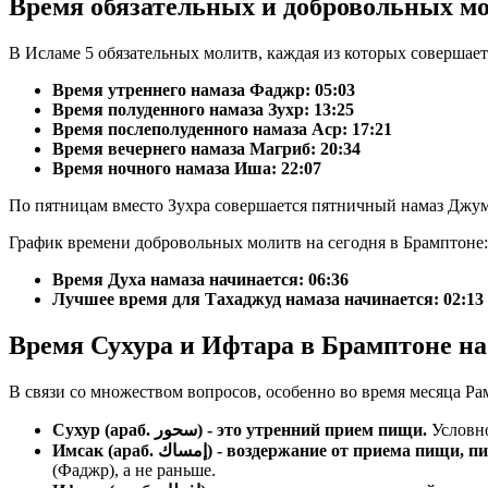
Время обязательных и добровольных м
В Исламе 5 обязательных молитв, каждая из которых совершае
Время утреннего намаза Фаджр:
05:03
Время полуденного намаза Зухр:
13:25
Время послеполуденного намаза Аср:
17:21
Время вечернего намаза Магриб:
20:34
Время ночного намаза Иша:
22:07
По пятницам вместо Зухра совершается пятничный намаз Джум
График времени добровольных молитв на сегодня в Брамптоне:
Время Духа намаза начинается: 06:36
Лучшее время для Тахаджуд намаза начинается: 02:13
Время Сухура и Ифтара в Брамптоне на
В связи со множеством вопросов, особенно во время месяца Ра
Сухур (араб. سحور) - это утренний прием пищи.
Условно
Имсак (араб. إمساك) - воздержание от прие
(Фаджр), а не раньше.