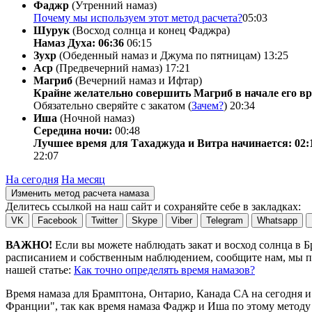
Фаджр
(Утренний намаз)
Почему мы используем этот метод расчета?
05:03
Шурук
(Восход солнца и конец Фаджра)
Намаз Духа: 06:36
06:15
Зухр
(Обеденный намаз и Джума по пятницам)
13:25
Аср
(Предвечерний намаз)
17:21
Магриб
(Вечерний намаз и Ифтар)
Крайне желательно совершить Магриб в начале его вр
Обязательно сверяйте с закатом (
Зачем?
)
20:34
Иша
(Ночной намаз)
Середина ночи:
00:48
Лучшее время для Тахаджуда и Витра начинается: 02:
22:07
На сегодня
На месяц
Изменить метод расчета намаза
Делитесь ссылкой на наш сайт и сохраняйте себе в закладках:
VK
Facebook
Twitter
Skype
Viber
Telegram
Whatsapp
ВАЖНО!
Если вы можете наблюдать закат и восход солнца в 
расписанием и собственным наблюдением, сообщите нам, мы по
нашей статье:
Как точно определять время намазов?
Время намаза для Брамптона, Онтарио, Канада
CA
на
сегодня
и
Франции", так как время намаза Фаджр и Иша по этому методу 