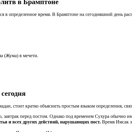
олитв в Брамптоне
тся в определенное время. В Брамптоне на сегодняшний день ра
а (Жума) в мечети.
 сегодня
мадан, стоит кратко объяснить простым языком определения, свя
, завтрак перед постом. Однако под временем Сухура обычно им
ма пищи, питья и всех других действий, нарушающих пост.
Время Имсак з