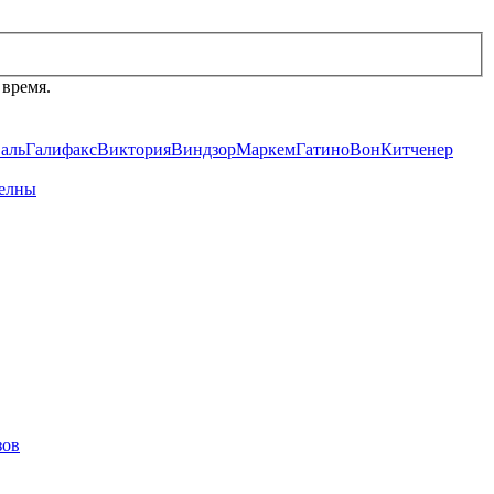
 время.
аль
Галифакс
Виктория
Виндзор
Маркем
Гатино
Вон
Китченер
елны
зов