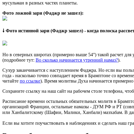
мусульман в разных частях планеты.
Фото ложной зари (Фаджр не зашел):
🠗 Фото истинной зари (Фаджр зашел) - когда полоска рассв
Но в северных широтах (примерно выше 54°) такой расчет для
(подробнее тут:
Во сколько начинается утренний намаз?
).
Сухур заканчивается с наступлением Фаджра. Но если вы польз
года - насколько точно совпадает время в Брамптоне со времен
читайте
по ссылке
). Время молитвы Духа начинается примерно 
Сохраните ссылку на наш сайт на рабочем столе телефона, чтоб
Расписание времени остальных обязательных молитв в Брампто
организаций Франции, остальные намазы - ДУМ РФ и РТ (совп
или Ханбалитскому (Шафии, Малики, Ханбали) мазхабам. В да
Если вы хотите поучаствовать в наблюдениях и сделать наш гра