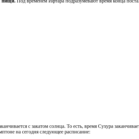
рием пищи.
Под временем Ифтара подразумевают время конца поста
аканчивается с закатом солнца. То есть, время Сухура заканчив
мптоне на сегодня следующее расписание: