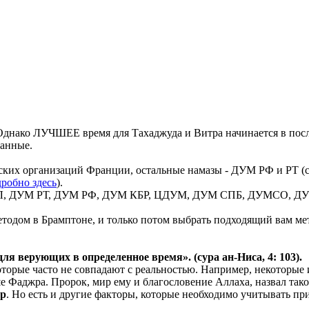
днако ЛУЧШЕЕ время для Тахаджуда и Витра начинается в посл
данные.
ких организаций Франции, остальные намазы - ДУМ РФ и РТ (со
робно здесь
).
 ВИЛ, ДУМ РТ, ДУМ РФ, ДУМ КБР, ЦДУМ, ДУМ СПБ, ДУМСО, ДУМ
тодом в Брамптоне, и только потом выбрать подходящий вам мет
 для верующих в
определенное
время». (сура ан-Ниса, 4: 103).
 которые часто не совпадают с реальностью. Например, некотор
ьше Фаджра. Пророк, мир ему и благословение Аллаха, назвал так
ер
. Но есть и другие факторы, которые необходимо учитывать при