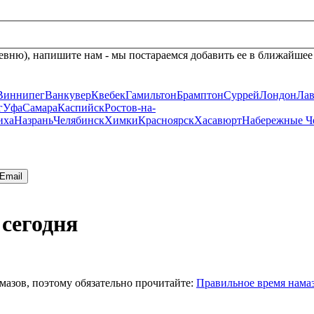
евню), напишите нам - мы постараемся добавить ее в ближайшее
Виннипег
Ванкувер
Квебек
Гамильтон
Брамптон
Суррей
Лондон
Лав
г
Уфа
Самара
Каспийск
Ростов-на-
иха
Назрань
Челябинск
Химки
Красноярск
Хасавюрт
Набережные Ч
Email
 сегодня
мазов, поэтому обязательно прочитайте:
Правильное время нама