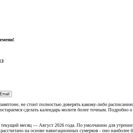
емени!
13
Email
Брамптоне, не стоит полностью доверять какому-либо расписани
стараемся сделать календарь молитв более точным. Подробно о 
 текущий месяц —
Август 2026 года
. По умолчанию для утренне
рассчитано на основе навигационных сумерков - оно наиболее б