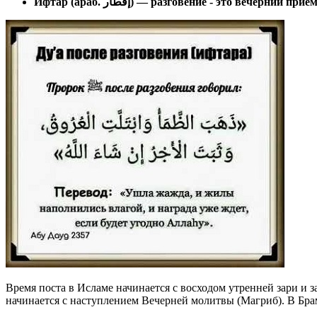
Ифтар (араб. إفطار) — разговение - это вечерний п
Время поста в Исламе начинается с восходом утренней зари и з
начинается с наступлением Вечерней молитвы (Магриб). В Бра