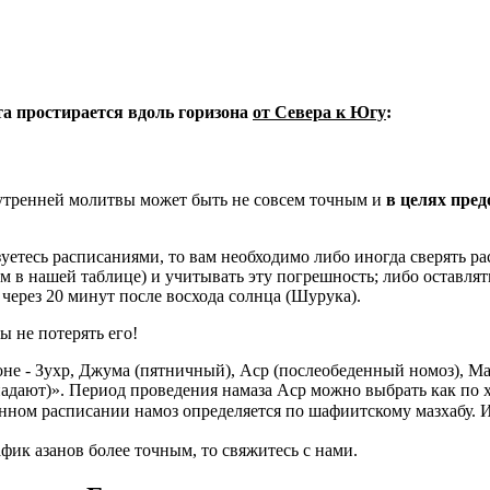
ета простирается вдоль горизона
от Севера к Югу
:
 утренней молитвы может быть не совсем точным и
в целях пре
уетесь расписаниями, то вам необходимо либо иногда сверять рас
ем в нашей таблице) и учитывать эту погрешность; либо оставлят
через 20 минут после восхода солнца (Шурука).
ы не потерять его!
не - Зухр, Джума (пятничный), Аср (послеобеденный номоз), Ма
адают)». Период проведения намаза Аср можно выбрать как по 
нном расписании намоз определяется по шафиитскому мазхабу. 
фик азанов более точным, то свяжитесь с нами.