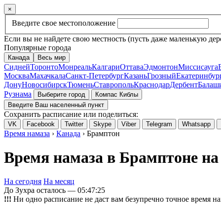
×
Введите свое местоположение
Если вы не найдете свою местность (пусть даже маленькую дер
Популярные города
Канада
Весь мир
Сидней
Торонто
Монреаль
Калгари
Оттава
Эдмонтон
Миссисауга
Москва
Махачкала
Санкт-Петербург
Казань
Грозный
Екатеринбур
Дону
Новосибирск
Тюмень
Ставрополь
Краснодар
Дербент
Балаш
Рузнама
Выберите город
Компас Киблы
Введите Ваш населенный пункт
Сохранить расписание или поделиться:
VK
Facebook
Twitter
Skype
Viber
Telegram
Whatsapp
Время намаза
›
Канада
› Брамптон
Время намаза в Брамптоне на
На сегодня
На месяц
До Зухра осталось —
05:47:25
!!!
Ни одно расписание не даст вам безупречно точное время на