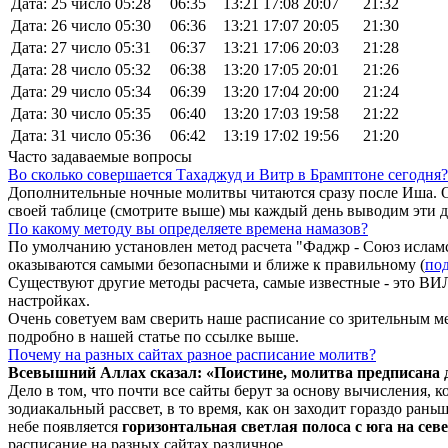
Дата: 25 число
05:28
06:35
13:21
17:08
20:07
21:32
Дата: 26 число
05:30
06:36
13:21
17:07
20:05
21:30
Дата: 27 число
05:31
06:37
13:21
17:06
20:03
21:28
Дата: 28 число
05:32
06:38
13:20
17:05
20:01
21:26
Дата: 29 число
05:34
06:39
13:20
17:04
20:00
21:24
Дата: 30 число
05:35
06:40
13:20
17:03
19:58
21:22
Дата: 31 число
05:36
06:42
13:19
17:02
19:56
21:20
Часто задаваемые вопросы
Во сколько совершается Тахаджуд и Витр в Брамптоне сегодня?
Дополнительные ночные молитвы читаются сразу после Иша. О
своей таблице (смотрите выше) мы каждый день выводим эти 
По какому методу вы определяете времена намазов?
По умолчанию установлен метод расчета "Фаджр - Союз исламс
оказываются самыми безопасными и ближе к правильному (
под
Существуют другие методы расчета, самые известные - это
настройках.
Очень советуем вам сверить наше расписание со зрительным ме
подробно в нашей статье по ссылке выше.
Почему на разных сайтах разное расписание молитв?
Всевышний Аллах сказал: «Поистине, молитва предписана
Дело в том, что почти все сайты берут за основу вычисления,
зодиакальный рассвет, в то время, как он заходит гораздо ран
небе появляется
горизонтальная светлая полоса с юга на сев
расписание на разных сайтах различное.