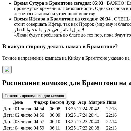
Время Сухура в Брамптоне сегодня:
05:03
. ВАЖНО! Есл
промежуток времени для безопасности. Однако основа в т
делается с азаном на утреннюю молитву.
Время Ифтара в Брамптоне на сегодня:
20:34
. ОЧЕНЬ 
стоит совершать Ифтар, так как Пророк (мир ему и благос
لا يزال الناس في خير ما عجلوا الفطر
«Люди будут пребывать во благе до тех пор, пока будут 
В какую сторону делать намаз в Брамптоне?
Точное направление компаса на Киблу в Брамптоне указано на 
Расписание намазов для Брамптона на а
Показать прошедшие дни месяца
День
Фаджр
Восход
Зухр
Аср
Магриб
Иша
Дата: 01 число
04:54
06:08
13:25
17:24
20:42
22:18
Дата: 02 число
04:56
06:09
13:25
17:24
20:41
22:16
Дата: 03 число
04:57
06:10
13:25
17:23
20:40
22:14
Дата: 04 число
04:59
06:11
13:25
17:23
20:38
22:13