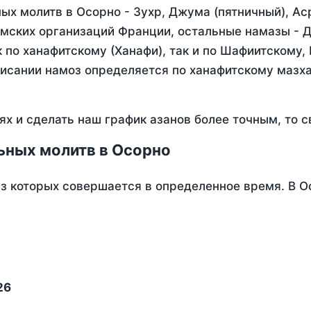
х молитв в Осорно - Зухр, Джума (пятничный), Ас
мских организаций Франции, остальные намазы - Д
 по ханафитскому (Ханафи), так и по Шафиитскому,
писании намоз определяется по ханафитскому мазх
ях и сделать наш график азанов более точным, то с
ьных молитв в Осорно
из которых совершается в определенное время. В 
26