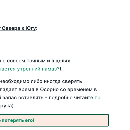
т Севера к Югу
:
 не совсем точным и
в целях
нается утренний намаз?
).
необходимо либо иногда сверять
овпадает время в Осорно со временем в
й запас оставлять - подробно читайте
по
рука).
 потерять его!