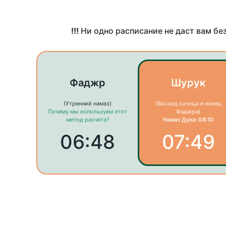
!!!
Ни одно расписание не даст вам бе
Фаджр
Шурук
(Утренний намаз)
(Восход солнца и конец
Почему мы используем этот
Фаджра)
метод расчета?
Намаз Духа: 08:10
06:48
07:49