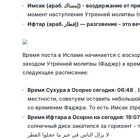
Имсак (араб. إمساك) - возд
момент наступления Утренней молитвы (Ф
Ифтар (араб. إفطار) — разговение
Время поста в Исламе начинается с восход
заходом Утренней молитвы (Фаджр) а врем
следующее расписание:
Время Сухура в Осорно сегодня:
06:48
. 
местности, советуем оставить небольшой
со временем Фаджра. То есть Имсак (пре
Время Ифтара в Осорно на сегодня:
18:07
солнечный диск закатился за горизонт - 
لا يزال الناس في خير ما عجلوا الفطر