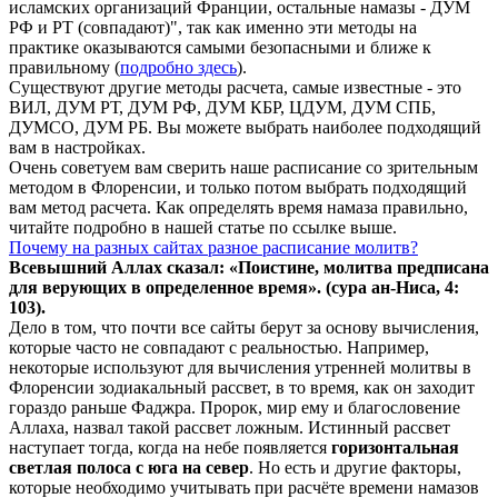
исламских организаций Франции, остальные намазы - ДУМ
РФ и РТ (совпадают)", так как именно эти методы на
практике оказываются самыми безопасными и ближе к
правильному (
подробно здесь
).
Существуют другие методы расчета, самые известные - это
ВИЛ, ДУМ РТ, ДУМ РФ, ДУМ КБР, ЦДУМ, ДУМ СПБ,
ДУМСО, ДУМ РБ. Вы можете выбрать наиболее подходящий
вам в настройках.
Очень советуем вам сверить наше расписание со зрительным
методом в Флоренсии, и только потом выбрать подходящий
вам метод расчета. Как определять время намаза правильно,
читайте подробно в нашей статье по ссылке выше.
Почему на разных сайтах разное расписание молитв?
Всевышний Аллах сказал: «Поистине, молитва предписана
для верующих в
определенное
время». (сура ан-Ниса, 4:
103).
Дело в том, что почти все сайты берут за основу вычисления,
которые часто не совпадают с реальностью. Например,
некоторые используют для вычисления утренней молитвы в
Флоренсии зодиакальный рассвет, в то время, как он заходит
гораздо раньше Фаджра. Пророк, мир ему и благословение
Аллаха, назвал такой рассвет ложным. Истинный рассвет
наступает тогда, когда на небе появляется
горизонтальная
светлая полоса с юга на север
. Но есть и другие факторы,
которые необходимо учитывать при расчёте времени намазов