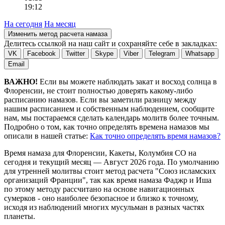
19:12
На сегодня
На месяц
Изменить метод расчета намаза
Делитесь ссылкой на наш сайт и сохраняйте себе в закладках:
VK
Facebook
Twitter
Skype
Viber
Telegram
Whatsapp
Email
ВАЖНО!
Если вы можете наблюдать закат и восход солнца в
Флоренсии, не стоит полностью доверять какому-либо
расписанию намазов. Если вы заметили разницу между
нашим расписанием и собственным наблюдением, сообщите
нам, мы постараемся сделать календарь молитв более точным.
Подробно о том, как точно определять времена намазов мы
описали в нашей статье:
Как точно определять время намазов?
Время намаза для Флоренсии, Какеты, Колумбия
CO
на
сегодня
и текущий месяц —
Август 2026 года
. По умолчанию
для утренней молитвы стоит метод расчета "Союз исламских
организаций Франции", так как время намаза Фаджр и Иша
по этому методу рассчитано на основе навигационных
сумерков - оно наиболее безопасное и близко к точному,
исходя из наблюдений многих мусульман в разных частях
планеты.