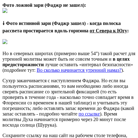
Фото ложной зари (Фаджр не зашел):
🠗 Фото истинной зари (Фаджр зашел) - когда полоска
рассвета простирается вдоль горизона
от Севера к Югу
:
Но в северных широтах (примерно выше 54°) такой расчет для
утренней молитвы может быть не совсем точным и
в целях
предосторожности
лучше оставить «интервал безопасности»
(подробнее тут:
Во сколько начинается утренний намаз?
).
Сухур заканчивается с наступлением Фаджра. Но если вы
пользуетесь расписаниями, то вам необходимо либо иногда
сверять расписание со зрительной фиксацией (то есть
проверять в течение года - насколько точно совпадает время в
Флоренсии со временем в нашей таблице) и учитывать эту
погрешность; либо оставлять запас времени до Фаджра (какой
запас оставлять - подробно читайте
по ссылке
). Время
молитвы Духа начинается примерно через 20 минут после
восхода солнца (Шурука).
Сохраните ссылку на наш сайт на рабочем столе телефона,