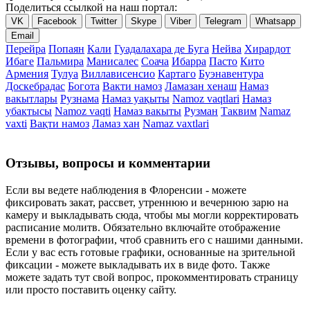
Поделиться ссылкой на наш портал:
VK
Facebook
Twitter
Skype
Viber
Telegram
Whatsapp
Email
Перейра
Попаян
Кали
Гуадалахара де Буга
Нейва
Хирардот
Ибаге
Пальмира
Манисалес
Соача
Ибарра
Пасто
Кито
Армения
Тулуа
Виллависенсио
Картаго
Буэнавентура
Доскебрадас
Богота
Вакти намоз
Ламазан хенаш
Намаз
вакытлары
Рузнама
Намаз уақыты
Namoz vaqtlari
Намаз
убактысы
Namoz vaqti
Намаз вакыты
Рузман
Таквим
Namaz
vaxti
Вақти намоз
Ламаз хан
Namaz vaxtlari
Отзывы, вопросы и комментарии
Если вы ведете наблюдения в Флоренсии - можете
фиксировать закат, рассвет, утреннюю и вечернюю зарю на
камеру и выкладывать сюда, чтобы мы могли корректировать
расписание молитв. Обязательно включайте отображение
времени в фотографии, чтоб сравнить его с нашими данными.
Если у вас есть готовые графики, основанные на зрительной
фиксации - можете выкладывать их в виде фото. Также
можете задать тут свой вопрос, прокомментировать страницу
или просто поставить оценку сайту.