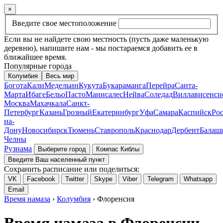
×
Введите свое местоположение
Если вы не найдете свою местность (пусть даже маленькую
деревню), напишите нам - мы постараемся добавить ее в
ближайшее время.
Популярные города
Колумбия
Весь мир
Богота
Кали
Медельин
Кукута
Букараманга
Перейра
Санта-
Марта
Ибаге
Бельо
Пасто
Манисалес
Нейва
Соледад
Виллависенси
Москва
Махачкала
Санкт-
Петербург
Казань
Грозный
Екатеринбург
Уфа
Самара
Каспийск
Рос
на-
Дону
Новосибирск
Тюмень
Ставрополь
Краснодар
Дербент
Балаш
Челны
Рузнама
Выберите город
Компас Киблы
Введите Ваш населенный пункт
Сохранить расписание или поделиться:
VK
Facebook
Twitter
Skype
Viber
Telegram
Whatsapp
Email
Время намаза
›
Колумбия
› Флоренсия