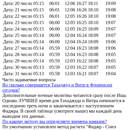
Дата: 20 число
05:15
06:01
12:06
16:27
18:11
19:09
Дата: 21 число
05:15
06:01
12:06
16:26
18:10
19:08
Дата: 22 число
05:15
06:01
12:05
16:26
18:10
19:08
Дата: 23 число
05:15
06:00
12:05
16:25
18:10
19:07
Дата: 24 число
05:15
06:00
12:05
16:25
18:09
19:07
Дата: 25 число
05:14
06:00
12:04
16:24
18:09
19:07
Дата: 26 число
05:14
06:00
12:04
16:24
18:09
19:06
Дата: 27 число
05:14
05:59
12:04
16:23
18:08
19:06
Дата: 28 число
05:14
05:59
12:04
16:23
18:08
19:05
Дата: 29 число
05:14
05:59
12:03
16:22
18:08
19:05
Дата: 30 число
05:13
05:59
12:03
16:22
18:07
19:05
Дата: 31 число
05:13
05:58
12:03
16:21
18:07
19:04
Часто задаваемые вопросы
Во сколько совершается Тахаджуд и Витр в Флоренсии
сегодня?
Дополнительные ночные молитвы читаются сразу после Иша.
Однако ЛУЧШЕЕ время для Тахаджуда и Витра начинается в
последнюю треть ночи и заканчивается с наступлением
Фаджра. В своей таблице (смотрите выше) мы каждый день
выводим эти данные.
По какому методу вы определяете времена намазов?
По умолчанию установлен метод расчета "Фаджр - Союз