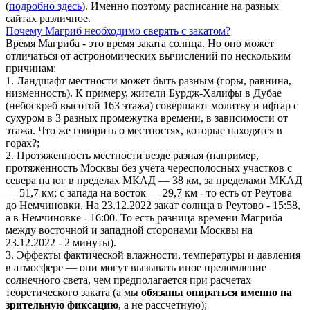
(
подробно здесь
). Именно поэтому расписание на разных
сайтах различное.
Почему Магриб необходимо сверять с закатом?
Время Магриба - это время заката солнца. Но оно может
отличаться от астрономических вычислений по нескольким
причинам:
1. Ландшафт местности может быть разным (горы, равнина,
низменность). К примеру, жители Бурдж-Халифы в Дубае
(небоскреб высотой 163 этажа) совершают молитву и ифтар с
сухуром в 3 разных промежутка времени, в зависимости от
этажа. Что же говорить о местностях, которые находятся в
горах?;
2. Протяженность местности везде разная (например,
протяжённость Москвы без учёта чересполосных участков с
севера на юг в пределах МКАД — 38 км, за пределами МКАД
— 51,7 км; с запада на восток — 29,7 км - то есть от Реутова
до Немчиновки. На 23.12.2022 закат солнца в Реутово - 15:58,
а в Немчиновке - 16:00. То есть разница времени Магриба
между восточной и западной сторонами Москвы на
23.12.2022 - 2 минуты).
3. Эффекты фактической влажности, температуры и давления
в атмосфере — они могут вызывать иное преломление
солнечного света, чем предполагается при расчетах
теоретического заката (а мы
обязаны опираться именно на
зрительную фиксацию
, а не рассчетную);