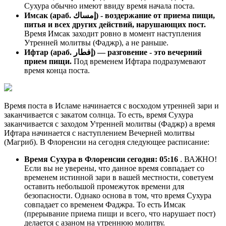
Сухура обычно имеют ввиду время начала поста.
Имсак (араб. إمساك) - воздержание от приема пищи,
питья и всех других действий, нарушающих пост.
Время Имсак заходит ровно в момент наступления
Утренней молитвы (Фаджр), а не раньше.
Ифтар (араб. إفطار) — разговение - это вечерний
прием пищи.
Под временем Ифтара подразумевают
время конца поста.
Время поста в Исламе начинается с восходом утренней зари и
заканчивается с закатом солнца. То есть, время Сухура
заканчивается с заходом Утренней молитвы (Фаджр) а время
Ифтара начинается с наступлением Вечерней молитвы
(Магриб). В Флоренсии на сегодня следующее расписание:
Время Сухура в Флоренсии сегодня:
05:16
. ВАЖНО!
Если вы не уверены, что данное время совпадает со
временем истинной зари в вашей местности, советуем
оставить небольшой промежуток времени для
безопасности. Однако основа в том, что время Сухура
совпадает со временем Фаджра. То есть Имсак
(прерывание приема пищи и всего, что нарушает пост)
делается с азаном на утреннюю молитву.