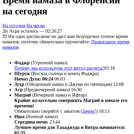
Время намаза в Флоренсии
на сегодня
На сегодня
На месяц
До Асра осталось —
02:26:27
!!!
Ни одно расписание не даст вам безупречно точное время
намазов, поэтому обязательно прочитайте:
Правильное время
намазов
Фаджр
(Утренний намаз)
Почему мы используем этот метод расчета?
05:16
Шурук
(Восход солнца и конец Фаджра)
Намаз Духа: 06:24
06:03
Зухр
(Обеденный намаз и Джума по пятницам)
12:08
Аср
(Предвечерний намаз)
16:30
Магриб
(Вечерний намаз и Ифтар)
Крайне желательно совершить Магриб в начале его
времени!
Обязательно сверяйте с закатом (
Зачем?
)
18:13
Иша
(Ночной намаз)
Середина ночи:
23:44
Лучшее время для Тахаджуда и Витра начинается:
01:35