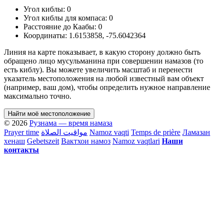
Угол киблы:
0
Угол киблы для компаса:
0
Расстояние до Каабы:
0
Координаты:
1.6153858
,
-75.6042364
Линия на карте показывает, в какую сторону должно быть
обращено лицо мусульманина при совершении намазов (то
есть киблу). Вы можете увеличить масштаб и перенести
указатель местоположения на любой известный вам объект
(например, ваш дом), чтобы определить нужное направление
максимально точно.
Найти моё местоположение
© 2026
Рузнама — время намаза
Prayer time
مواقيت الصلاة
Namoz vaqti
Temps de prière
Ламазан
хенаш
Gebetszeit
Вактхои намоз
Namoz vaqtlari
Наши
контакты