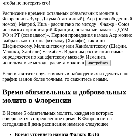
чтобы не потерять его!
Расписание времени остальных обязательных молитв в
Флоренсии - Зухр, Джума (пятничный), Аср (послеобеденный
номоз), Магриб, Иша - рассчитано по методу «Фаджр - Союз
исламских организаций Франции, остальные намазы - ДУМ
РФ и РТ (совпадают)». Период проведения намаза Аср можно
выбрать как по ханафитскому (Ханафи), так и по
Шафиитскому, Маликитскому или Ханбалитскому (Шафии,
Малики, Ханбали) мазхабам. В данном расписании намоз
определяется по ханафитскому мазхабу. Изменить
используемые методы расчета можно в
.
настройках
Если вы хотите поучаствовать в наблюдениях и сделать наш
график азанов более точным, то свяжитесь с нами.
Время обязательных и добровольных
молитв в Флоренсии
В Исламе 5 обязательных молитв, каждая из которых
совершается в определенное время. В Флоренсии на
сегодняшний день расписание намазов следующее:
Время утреннего намаза Фаджр:
05:16