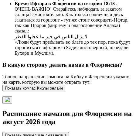
Время Ифтара в Флоренсии на сегодня:
18:13
.
ОЧЕНЬ ВАЖНО! Старайтесь наблюдать за закатом
солнца самостоятельно. Как только солнечный диск
закатился за горизонт - тут же стоит совершать Ифтар,
так как Пророк (мир ему и благословение Аллаха)
сказал:
لا يزال الناس في خير ما عجلوا الفطر
«Люди будут пребывать во благе до тех пор, пока будут
торопиться с ифтаром» (Хадис достоверный, передали
Бухари и Муслим).
В какую сторону делать намаз в Флоренсии?
Точное направление компаса на Киблу в Флоренсии указано
на карте, которую вы можете открыть тут:
Показать компас Киблы онлайн
Расписание намазов для Флоренсии на
август 2026 года
Показать прошедшие дни месяца