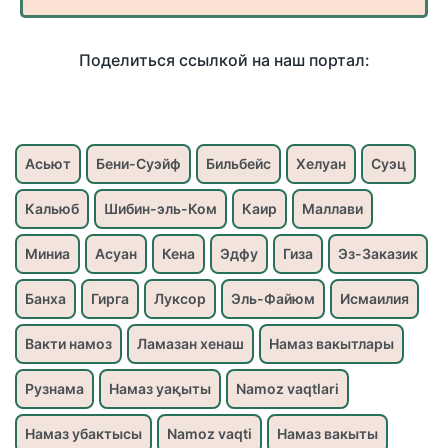
Поделиться ссылкой на наш портал:
Асьют
Бени-Суэйф
Бильбейс
Хелуан
Суэц
Кальюб
Шибин-эль-Ком
Каир
Маллави
Миниа
Асуан
Кена
Эдфу
Гиза
Эз-Заказик
Банха
Гирга
Луксор
Эль-Файюм
Исмаилия
Вакти намоз
Ламазан хенаш
Намаз вакытлары
Рузнама
Намаз уақыты
Namoz vaqtlari
Намаз убактысы
Namoz vaqti
Намаз вакыты