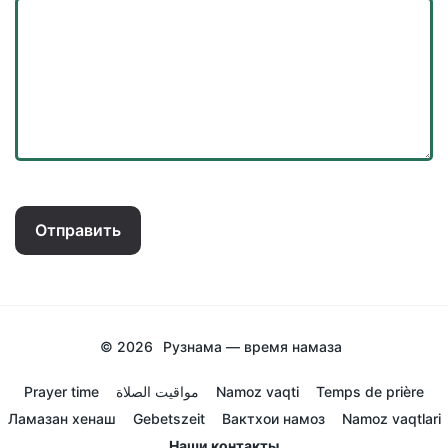
Отправить
© 2026
Рузнама — время намаза
Prayer time
مواقيت الصلاة
Namoz vaqti
Temps de prière
Ламазан хенаш
Gebetszeit
Вактхои намоз
Namoz vaqtlari
Наши контакты