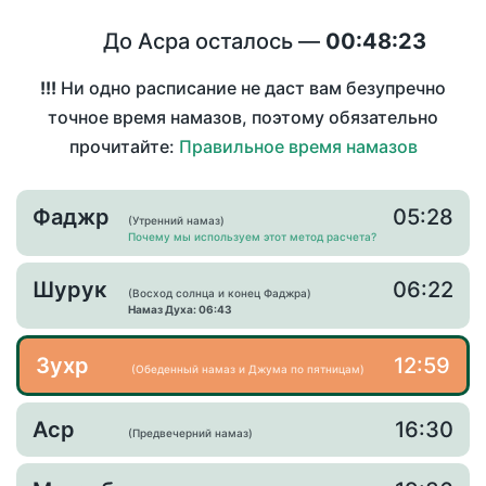
До Асра осталось —
00:48:23
!!!
Ни одно расписание не даст вам безупречно
точное время намазов, поэтому обязательно
прочитайте:
Правильное время намазов
Фаджр
05:28
(Утренний намаз)
Почему мы используем этот метод расчета?
Шурук
06:22
(Восход солнца и конец Фаджра)
Намаз Духа: 06:43
Зухр
12:59
(Обеденный намаз и Джума по пятницам)
Аср
16:30
(Предвечерний намаз)