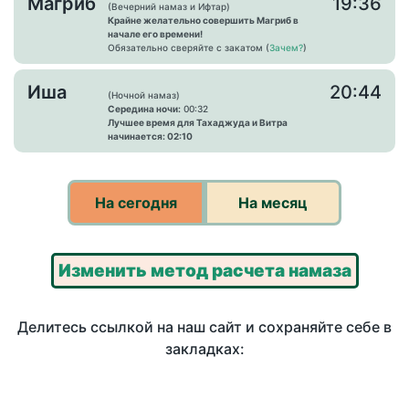
Магриб
19:36
(Вечерний намаз и Ифтар)
Крайне желательно совершить Магриб в
начале его времени!
Обязательно сверяйте с закатом (
Зачем?
)
Иша
20:44
(Ночной намаз)
Середина ночи:
00:32
Лучшее время для Тахаджуда и Витра
начинается: 02:10
На сегодня
На месяц
Изменить метод расчета намаза
Делитесь ссылкой на наш сайт и сохраняйте себе в
закладках: