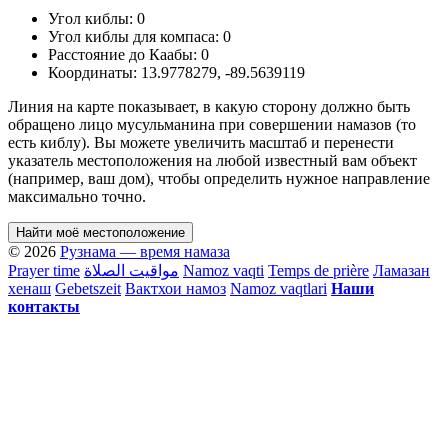
Угол киблы:
0
Угол киблы для компаса:
0
Расстояние до Каабы:
0
Координаты:
13.9778279
,
-89.5639119
Линия на карте показывает, в какую сторону должно быть
обращено лицо мусульманина при совершении намазов (то
есть киблу). Вы можете увеличить масштаб и перенести
указатель местоположения на любой известный вам объект
(например, ваш дом), чтобы определить нужное направление
максимально точно.
Найти моё местоположение
© 2026
Рузнама — время намаза
Prayer time
مواقيت الصلاة
Namoz vaqti
Temps de prière
Ламазан
хенаш
Gebetszeit
Вактхои намоз
Namoz vaqtlari
Наши
контакты