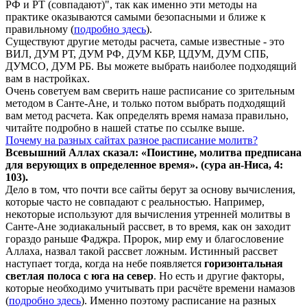
РФ и РТ (совпадают)", так как именно эти методы на
практике оказываются самыми безопасными и ближе к
правильному (
подробно здесь
).
Существуют другие методы расчета, самые известные - это
ВИЛ, ДУМ РТ, ДУМ РФ, ДУМ КБР, ЦДУМ, ДУМ СПБ,
ДУМСО, ДУМ РБ. Вы можете выбрать наиболее подходящий
вам в настройках.
Очень советуем вам сверить наше расписание со зрительным
методом в Санте-Ане, и только потом выбрать подходящий
вам метод расчета. Как определять время намаза правильно,
читайте подробно в нашей статье по ссылке выше.
Почему на разных сайтах разное расписание молитв?
Всевышний Аллах сказал: «Поистине, молитва предписана
для верующих в
определенное
время». (сура ан-Ниса, 4:
103).
Дело в том, что почти все сайты берут за основу вычисления,
которые часто не совпадают с реальностью. Например,
некоторые используют для вычисления утренней молитвы в
Санте-Ане зодиакальный рассвет, в то время, как он заходит
гораздо раньше Фаджра. Пророк, мир ему и благословение
Аллаха, назвал такой рассвет ложным. Истинный рассвет
наступает тогда, когда на небе появляется
горизонтальная
светлая полоса с юга на север
. Но есть и другие факторы,
которые необходимо учитывать при расчёте времени намазов
(
подробно здесь
). Именно поэтому расписание на разных