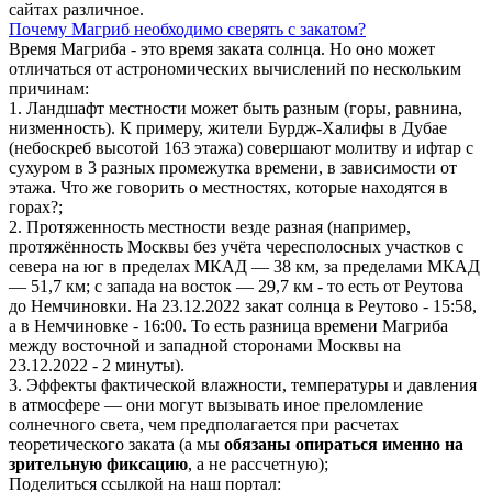
сайтах различное.
Почему Магриб необходимо сверять с закатом?
Время Магриба - это время заката солнца. Но оно может
отличаться от астрономических вычислений по нескольким
причинам:
1. Ландшафт местности может быть разным (горы, равнина,
низменность). К примеру, жители Бурдж-Халифы в Дубае
(небоскреб высотой 163 этажа) совершают молитву и ифтар с
сухуром в 3 разных промежутка времени, в зависимости от
этажа. Что же говорить о местностях, которые находятся в
горах?;
2. Протяженность местности везде разная (например,
протяжённость Москвы без учёта чересполосных участков с
севера на юг в пределах МКАД — 38 км, за пределами МКАД
— 51,7 км; с запада на восток — 29,7 км - то есть от Реутова
до Немчиновки. На 23.12.2022 закат солнца в Реутово - 15:58,
а в Немчиновке - 16:00. То есть разница времени Магриба
между восточной и западной сторонами Москвы на
23.12.2022 - 2 минуты).
3. Эффекты фактической влажности, температуры и давления
в атмосфере — они могут вызывать иное преломление
солнечного света, чем предполагается при расчетах
теоретического заката (а мы
обязаны опираться именно на
зрительную фиксацию
, а не рассчетную);
Поделиться ссылкой на наш портал: