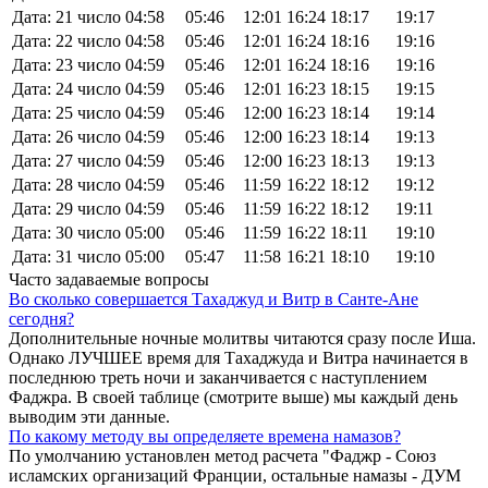
Дата: 21 число
04:58
05:46
12:01
16:24
18:17
19:17
Дата: 22 число
04:58
05:46
12:01
16:24
18:16
19:16
Дата: 23 число
04:59
05:46
12:01
16:24
18:16
19:16
Дата: 24 число
04:59
05:46
12:01
16:23
18:15
19:15
Дата: 25 число
04:59
05:46
12:00
16:23
18:14
19:14
Дата: 26 число
04:59
05:46
12:00
16:23
18:14
19:13
Дата: 27 число
04:59
05:46
12:00
16:23
18:13
19:13
Дата: 28 число
04:59
05:46
11:59
16:22
18:12
19:12
Дата: 29 число
04:59
05:46
11:59
16:22
18:12
19:11
Дата: 30 число
05:00
05:46
11:59
16:22
18:11
19:10
Дата: 31 число
05:00
05:47
11:58
16:21
18:10
19:10
Часто задаваемые вопросы
Во сколько совершается Тахаджуд и Витр в Санте-Ане
сегодня?
Дополнительные ночные молитвы читаются сразу после Иша.
Однако ЛУЧШЕЕ время для Тахаджуда и Витра начинается в
последнюю треть ночи и заканчивается с наступлением
Фаджра. В своей таблице (смотрите выше) мы каждый день
выводим эти данные.
По какому методу вы определяете времена намазов?
По умолчанию установлен метод расчета "Фаджр - Союз
исламских организаций Франции, остальные намазы - ДУМ