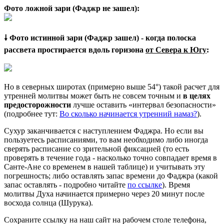
Фото ложной зари (Фаджр не зашел):
🠗 Фото истинной зари (Фаджр зашел) - когда полоска
рассвета простирается вдоль горизона
от Севера к Югу
:
Но в северных широтах (примерно выше 54°) такой расчет для
утренней молитвы может быть не совсем точным и
в целях
предосторожности
лучше оставить «интервал безопасности»
(подробнее тут:
Во сколько начинается утренний намаз?
).
Сухур заканчивается с наступлением Фаджра. Но если вы
пользуетесь расписаниями, то вам необходимо либо иногда
сверять расписание со зрительной фиксацией (то есть
проверять в течение года - насколько точно совпадает время в
Санте-Ане со временем в нашей таблице) и учитывать эту
погрешность; либо оставлять запас времени до Фаджра (какой
запас оставлять - подробно читайте
по ссылке
). Время
молитвы Духа начинается примерно через 20 минут после
восхода солнца (Шурука).
Сохраните ссылку на наш сайт на рабочем столе телефона,