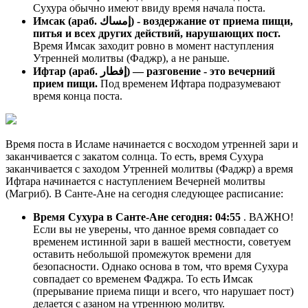
Сухура обычно имеют ввиду время начала поста.
Имсак (араб. إمساك) - воздержание от приема пищи,
питья и всех других действий, нарушающих пост.
Время Имсак заходит ровно в момент наступления
Утренней молитвы (Фаджр), а не раньше.
Ифтар (араб. إفطار) — разговение - это вечерний
прием пищи.
Под временем Ифтара подразумевают
время конца поста.
Время поста в Исламе начинается с восходом утренней зари и
заканчивается с закатом солнца. То есть, время Сухура
заканчивается с заходом Утренней молитвы (Фаджр) а время
Ифтара начинается с наступлением Вечерней молитвы
(Магриб). В Санте-Ане на сегодня следующее расписание:
Время Сухура в Санте-Ане сегодня:
04:55
. ВАЖНО!
Если вы не уверены, что данное время совпадает со
временем истинной зари в вашей местности, советуем
оставить небольшой промежуток времени для
безопасности. Однако основа в том, что время Сухура
совпадает со временем Фаджра. То есть Имсак
(прерывание приема пищи и всего, что нарушает пост)
делается с азаном на утреннюю молитву.