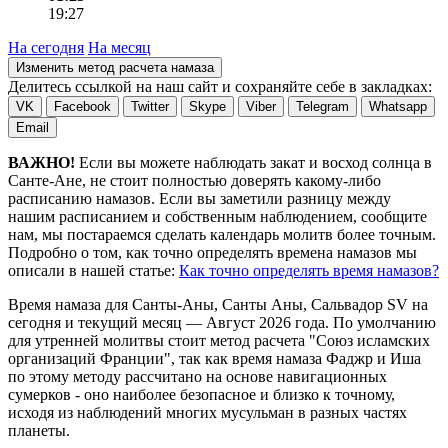
19:27
На сегодня
На месяц
Изменить метод расчета намаза
Делитесь ссылкой на наш сайт и сохраняйте себе в закладках:
VK
Facebook
Twitter
Skype
Viber
Telegram
Whatsapp
Email
ВАЖНО!
Если вы можете наблюдать закат и восход солнца в
Санте-Ане, не стоит полностью доверять какому-либо
расписанию намазов. Если вы заметили разницу между
нашим расписанием и собственным наблюдением, сообщите
нам, мы постараемся сделать календарь молитв более точным.
Подробно о том, как точно определять времена намазов мы
описали в нашей статье:
Как точно определять время намазов?
Время намаза для Санты-Аны, Санты Аны, Сальвадор
SV
на
сегодня
и текущий месяц —
Август 2026 года
. По умолчанию
для утренней молитвы стоит метод расчета "Союз исламских
организаций Франции", так как время намаза Фаджр и Иша
по этому методу рассчитано на основе навигационных
сумерков - оно наиболее безопасное и близко к точному,
исходя из наблюдений многих мусульман в разных частях
планеты.