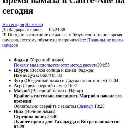
Время намаза в Санте-Ане на
сегодня
На сегодня
На месяц
До Фаджра осталось —
05:21:38
!!!
Ни одно расписание не даст вам безупречно точное время
намазов, поэтому обязательно прочитайте:
Правильное время
намазов
Фаджр
(Утренний намаз)
Почему мы используем этот метод расчета?
04:55
Шурук
(Восход солнца и конец Фаджра)
Намаз Духа: 06:04
05:43
Зухр
(Обеденный намаз и Джума по пятницам)
12:04
Аср
(Предвечерний намаз)
16:31
Магриб
(Вечерний намаз и Ифтар)
Крайне желательно совершить Магриб в начале его
времени!
Обязательно сверяйте с закатом (
Зачем?
)
18:25
Иша
(Ночной намаз)
Середина ночи:
23:40
Лучшее время для Тахаджуда и Витра начинается:
01:25