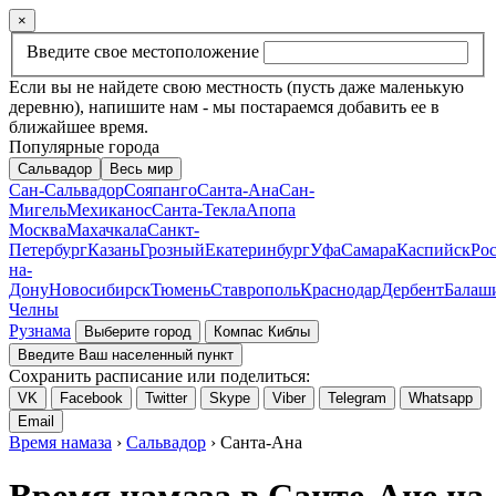
×
Введите свое местоположение
Если вы не найдете свою местность (пусть даже маленькую
деревню), напишите нам - мы постараемся добавить ее в
ближайшее время.
Популярные города
Сальвадор
Весь мир
Сан-Сальвадор
Сояпанго
Санта-Ана
Сан-
Мигель
Мехиканос
Санта-Текла
Апопа
Москва
Махачкала
Санкт-
Петербург
Казань
Грозный
Екатеринбург
Уфа
Самара
Каспийск
Рос
на-
Дону
Новосибирск
Тюмень
Ставрополь
Краснодар
Дербент
Балаш
Челны
Рузнама
Выберите город
Компас Киблы
Введите Ваш населенный пункт
Сохранить расписание или поделиться:
VK
Facebook
Twitter
Skype
Viber
Telegram
Whatsapp
Email
Время намаза
›
Сальвадор
› Санта-Ана