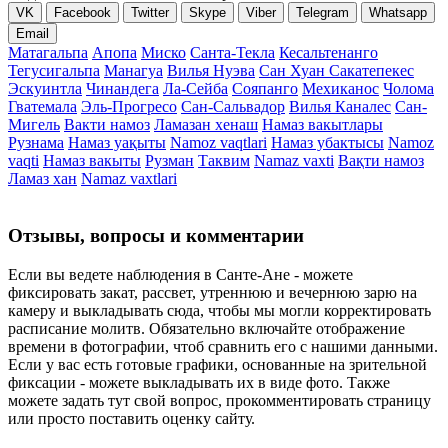
VK
Facebook
Twitter
Skype
Viber
Telegram
Whatsapp
Email
Матагальпа
Апопа
Миско
Санта-Текла
Кесальтенанго
Тегусигальпа
Манагуа
Вилья Нуэва
Сан Хуан Сакатепекес
Эскуинтла
Чинандега
Ла-Сейба
Сояпанго
Мехиканос
Чолома
Гватемала
Эль-Прогресо
Сан-Сальвадор
Вилья Каналес
Сан-
Мигель
Вакти намоз
Ламазан хенаш
Намаз вакытлары
Рузнама
Намаз уақыты
Namoz vaqtlari
Намаз убактысы
Namoz
vaqti
Намаз вакыты
Рузман
Таквим
Namaz vaxti
Вақти намоз
Ламаз хан
Namaz vaxtlari
Отзывы, вопросы и комментарии
Если вы ведете наблюдения в Санте-Ане - можете
фиксировать закат, рассвет, утреннюю и вечернюю зарю на
камеру и выкладывать сюда, чтобы мы могли корректировать
расписание молитв. Обязательно включайте отображение
времени в фотографии, чтоб сравнить его с нашими данными.
Если у вас есть готовые графики, основанные на зрительной
фиксации - можете выкладывать их в виде фото. Также
можете задать тут свой вопрос, прокомментировать страницу
или просто поставить оценку сайту.