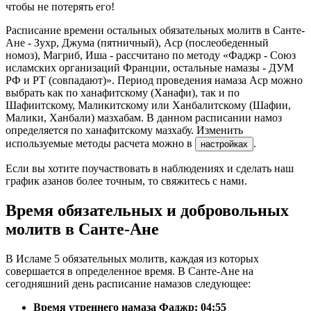
чтобы не потерять его!
Расписание времени остальных обязательных молитв в Санте-
Ане - Зухр, Джума (пятничный), Аср (послеобеденный
номоз), Магриб, Иша - рассчитано по методу «Фаджр - Союз
исламских организаций Франции, остальные намазы - ДУМ
РФ и РТ (совпадают)». Период проведения намаза Аср можно
выбрать как по ханафитскому (Ханафи), так и по
Шафиитскому, Маликитскому или Ханбалитскому (Шафии,
Малики, Ханбали) мазхабам. В данном расписании намоз
определяется по ханафитскому мазхабу. Изменить
используемые методы расчета можно в
.
настройках
Если вы хотите поучаствовать в наблюдениях и сделать наш
график азанов более точным, то свяжитесь с нами.
Время обязательных и добровольных
молитв в Санте-Ане
В Исламе 5 обязательных молитв, каждая из которых
совершается в определенное время. В Санте-Ане на
сегодняшний день расписание намазов следующее:
Время утреннего намаза Фаджр:
04:55