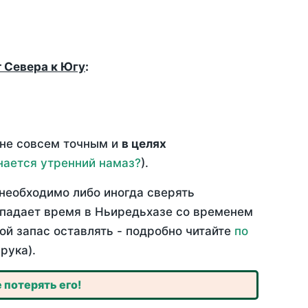
т Севера к Югу
:
 не совсем точным и
в целях
нается утренний намаз?
).
необходимо либо иногда сверять
овпадает время в Ньиредьхазе со временем
ой запас оставлять - подробно читайте
по
рука).
 потерять его!