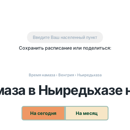
Введите Ваш населенный пункт
Сохранить расписание или поделиться:
Время намаза
›
Венгрия
› Ньиредьхаза
аза в Ньиредьхазе 
На сегодня
На месяц