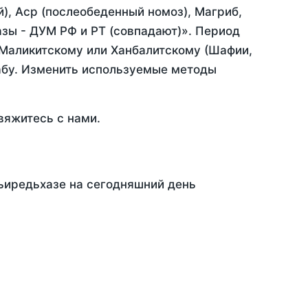
), Аср (послеобеденный номоз), Магриб,
зы - ДУМ РФ и РТ (совпадают)». Период
 Маликитскому или Ханбалитскому (Шафии,
абу. Изменить используемые методы
вяжитесь с нами.
Ньиредьхазе на сегодняшний день