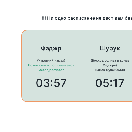
!!!
Ни одно расписание не даст вам бе
Фаджр
Шурук
(Утренний намаз)
(Восход солнца и конец
Почему мы используем этот
Фаджра)
метод расчета?
Намаз Духа: 05:38
03:57
05:17