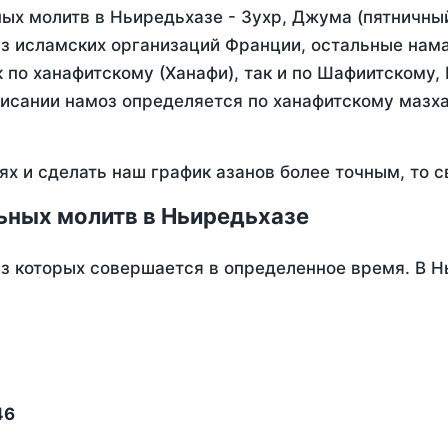
ых молитв в Ньиредьхазе - Зухр, Джума (пятничный
з исламских организаций Франции, остальные нама
 по ханафитскому (Ханафи), так и по Шафиитскому,
писании намоз определяется по ханафитскому мазх
ях и сделать наш график азанов более точным, то с
ьных молитв в Ньиредьхазе
из которых совершается в определенное время. В 
46