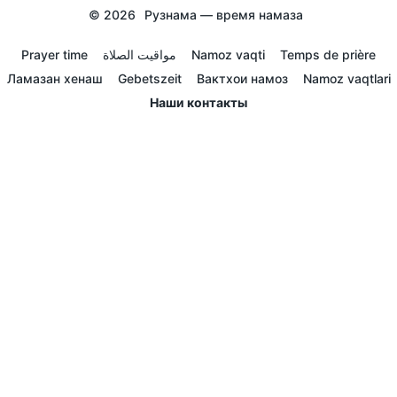
© 2026
Рузнама — время намаза
Prayer time
مواقيت الصلاة
Namoz vaqti
Temps de prière
Ламазан хенаш
Gebetszeit
Вактхои намоз
Namoz vaqtlari
Наши контакты