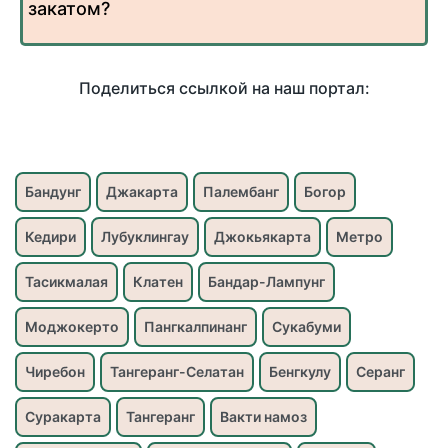
закатом?
Поделиться ссылкой на наш портал:
Бандунг
Джакарта
Палембанг
Богор
Кедири
Лубуклингау
Джокьякарта
Метро
Тасикмалая
Клатен
Бандар-Лампунг
Моджокерто
Пангкалпинанг
Сукабуми
Чиребон
Тангеранг-Селатан
Бенгкулу
Серанг
Суракарта
Тангеранг
Вакти намоз