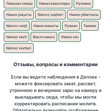
Ламазан хенаш
Намаз вакытлары
Рузнама
Намаз уақыты
Namoz vaqtlari
Намаз убактысы
Namoz vaqti
Намаз вакыты
Рузман
Таквим
Namaz vaxti
Вақти намоз
Ламаз хан
Namaz vaxtlari
Отзывы, вопросы и комментарии
Если вы ведете наблюдения в Депоке -
можете фиксировать закат, рассвет,
утреннюю и вечернюю зарю на камеру и
выкладывать сюда, чтобы мы могли
корректировать расписание молитв.
Обязательно включайте отображение