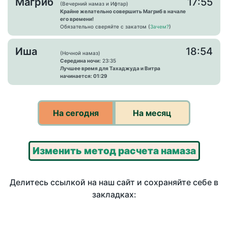
Магриб
17:55
(Вечерний намаз и Ифтар)
Крайне желательно совершить Магриб в начале
его времени!
Обязательно сверяйте с закатом (
Зачем?
)
Иша
18:54
(Ночной намаз)
Середина ночи:
23:35
Лучшее время для Тахаджуда и Витра
начинается: 01:29
На сегодня
На месяц
Изменить метод расчета намаза
Делитесь ссылкой на наш сайт и сохраняйте себе в
закладках: