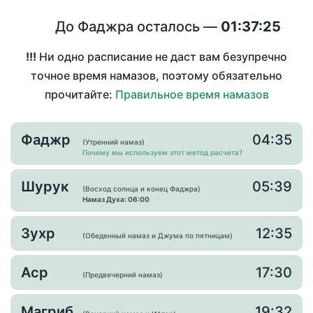
До Фаджра осталось —
01:37:25
!!!
Ни одно расписание не даст вам безупречно
точное время намазов, поэтому обязательно
прочитайте:
Правильное время намазов
Фаджр
04:35
(Утренний намаз)
Почему мы используем этот метод расчета?
Шурук
05:39
(Восход солнца и конец Фаджра)
Намаз Духа: 06:00
Зухр
12:35
(Обеденный намаз и Джума по пятницам)
Аср
17:30
(Предвечерний намаз)
Магриб
19:32