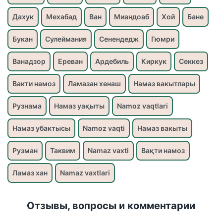
Дахук
Мехабад
Ван
Миандоаб
Хой
Бане
Букан
Сулеймания
Сенендедж
Гюмри
Ванадзор
Ереван
Ардебиль
Киркук
Секкез
Вакти намоз
Ламазан хенаш
Намаз вакытлары
Рузнама
Намаз уақыты
Namoz vaqtlari
Намаз убактысы
Namoz vaqti
Намаз вакыты
Рузман
Таквим
Namaz vaxti
Вақти намоз
Ламаз хан
Namaz vaxtlari
Отзывы, вопросы и комментарии