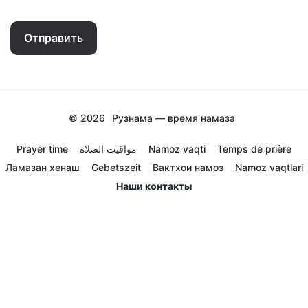
Отправить
© 2026
Рузнама — время намаза
Prayer time
مواقيت الصلاة
Namoz vaqti
Temps de prière
Ламазан хенаш
Gebetszeit
Вактхои намоз
Namoz vaqtlari
Наши контакты