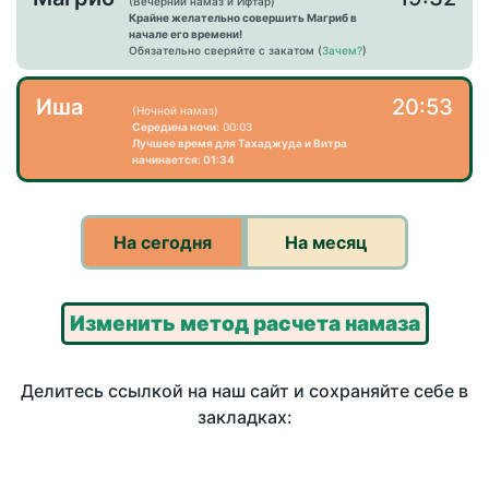
(Вечерний намаз и Ифтар)
Крайне желательно совершить Магриб в
начале его времени!
Обязательно сверяйте с закатом (
Зачем?
)
Иша
20:53
(Ночной намаз)
Середина ночи:
00:03
Лучшее время для Тахаджуда и Витра
начинается: 01:34
На сегодня
На месяц
Изменить метод расчета намаза
Делитесь ссылкой на наш сайт и сохраняйте себе в
закладках: