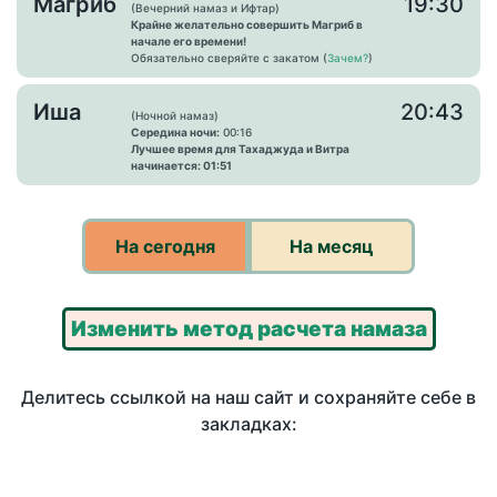
Магриб
19:30
(Вечерний намаз и Ифтар)
Крайне желательно совершить Магриб в
начале его времени!
Обязательно сверяйте с закатом (
Зачем?
)
Иша
20:43
(Ночной намаз)
Середина ночи:
00:16
Лучшее время для Тахаджуда и Витра
начинается: 01:51
На сегодня
На месяц
Изменить метод расчета намаза
Делитесь ссылкой на наш сайт и сохраняйте себе в
закладках: