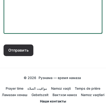
Отправить
© 2026
Рузнама — время намаза
Prayer time
مواقيت الصلاة
Namoz vaqti
Temps de prière
Ламазан хенаш
Gebetszeit
Вактхои намоз
Namoz vaqtlari
Наши контакты