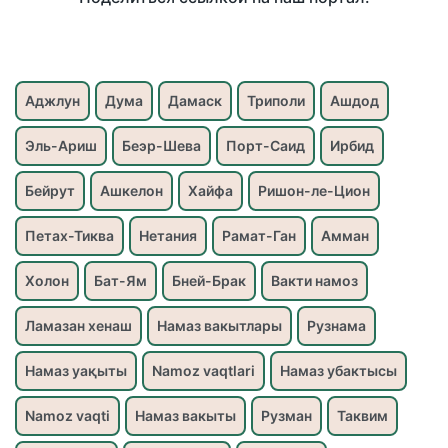
Аджлун
Дума
Дамаск
Триполи
Ашдод
Эль-Ариш
Беэр-Шева
Порт-Саид
Ирбид
Бейрут
Ашкелон
Хайфа
Ришон-ле-Цион
Петах-Тиква
Нетания
Рамат-Ган
Амман
Холон
Бат-Ям
Бней-Брак
Вакти намоз
Ламазан хенаш
Намаз вакытлары
Рузнама
Намаз уақыты
Namoz vaqtlari
Намаз убактысы
Namoz vaqti
Намаз вакыты
Рузман
Таквим