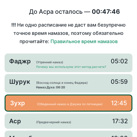
До Асра осталось —
00:47:46
!!!
Ни одно расписание не даст вам безупречно
точное время намазов, поэтому обязательно
прочитайте:
Правильное время намазов
Фаджр
05:02
(Утренний намаз)
Почему мы используем этот метод расчета?
Шурук
05:59
(Восход солнца и конец Фаджра)
Намаз Духа: 06:20
Зухр
12:45
(Обеденный намаз и Джума по пятницам)
Аср
17:32
(Предвечерний намаз)