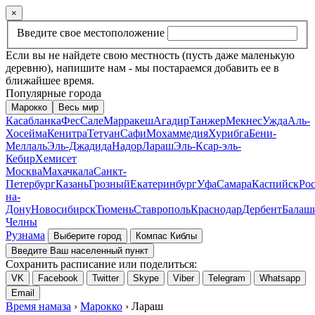
×
Введите свое местоположение
Если вы не найдете свою местность (пусть даже маленькую
деревню), напишите нам - мы постараемся добавить ее в
ближайшее время.
Популярные города
Марокко
Весь мир
Касабланка
Фес
Сале
Марракеш
Агадир
Танжер
Мекнес
Ужда
Аль-
Хосейма
Кенитра
Тетуан
Сафи
Мохаммедия
Хурибга
Бени-
Меллаль
Эль-Джадида
Надор
Лараш
Эль-Ксар-эль-
Кебир
Хемисет
Москва
Махачкала
Санкт-
Петербург
Казань
Грозный
Екатеринбург
Уфа
Самара
Каспийск
Рос
на-
Дону
Новосибирск
Тюмень
Ставрополь
Краснодар
Дербент
Балаш
Челны
Рузнама
Выберите город
Компас Киблы
Введите Ваш населенный пункт
Сохранить расписание или поделиться:
VK
Facebook
Twitter
Skype
Viber
Telegram
Whatsapp
Email
Время намаза
›
Марокко
› Лараш