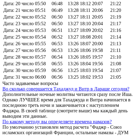
Дата: 20 число
05:50
06:48
13:28
18:12
20:07
21:22
Дата: 21 число
05:51
06:49
13:28
18:11
20:06
21:20
Дата: 22 число
05:52
06:50
13:27
18:11
20:05
21:19
Дата: 23 число
05:52
06:50
13:27
18:10
20:04
21:17
Дата: 24 число
05:53
06:51
13:27
18:09
20:02
21:16
Дата: 25 число
05:54
06:52
13:27
18:08
20:01
21:14
Дата: 26 число
05:55
06:53
13:26
18:07
20:00
21:13
Дата: 27 число
05:56
06:53
13:26
18:06
19:58
21:11
Дата: 28 число
05:57
06:54
13:26
18:05
19:57
21:10
Дата: 29 число
05:58
06:55
13:26
18:04
19:56
21:08
Дата: 30 число
05:59
06:56
13:25
18:03
19:54
21:07
Дата: 31 число
06:00
06:56
13:25
18:02
19:53
21:05
Часто задаваемые вопросы
Во сколько совершается Тахаджуд и Витр в Лараше сегодня?
Дополнительные ночные молитвы читаются сразу после Иша.
Однако ЛУЧШЕЕ время для Тахаджуда и Витра начинается в
последнюю треть ночи и заканчивается с наступлением
Фаджра. В своей таблице (смотрите выше) мы каждый день
выводим эти данные.
По какому методу вы определяете времена намазов?
По умолчанию установлен метод расчета "Фаджр - Союз
исламских организаций Франции, остальные намазы - ДУМ