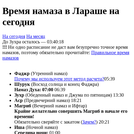
Время намаза в Лараше на
сегодня
На сегодня
На месяц
До Зухра осталось —
03:40:18
!!!
Ни одно расписание не даст вам безупречно точное время
намазов, поэтому обязательно прочитайте:
Правильное время
намазов
Фаджр
(Утренний намаз)
Почему мы используем этот метод расчета?
05:39
Шурук
(Восход солнца и конец Фаджра)
Намаз Духа: 07:00
06:39
Зухр
(Обеденный намаз и Джума по пятницам)
13:30
Аср
(Предвечерний намаз)
18:21
Магриб
(Вечерний намаз и Ифтар)
Крайне желательно совершить Магриб в начале его
времени!
Обязательно сверяйте с закатом (
Зачем?
)
20:21
Иша
(Ночной намаз)
Середина ночи:
01:00