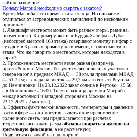
сайтах различное.
Почему Магриб необходимо сверять с закатом?
Время Магриба - это время заката солнца. Но оно может
отличаться от астрономических вычислений по нескольким
причинам:
1. Ландшафт местности может быть разным (горы, равнина,
низменность). К примеру, жители Бурдж-Халифы в Дубае
(небоскреб высотой 163 этажа) совершают молитву и ифтар с
сухуром в 3 разных промежутка времени, в зависимости от
этажа. Что же говорить о местностях, которые находятся в
горах?;
2. Протяженность местности везде разная (например,
протяжённость Москвы без учёта чересполосных участков с
севера на юг в пределах МКАД — 38 км, за пределами МКАД
— 51,7 км; с запада на восток — 29,7 км - то есть от Реутова
до Немчиновки. На 23.12.2022 закат солнца в Реутово - 15:58,
а в Немчиновке - 16:00. То есть разница времени Магриба
между восточной и западной сторонами Москвы на
23.12.2022 - 2 минуты).
3. Эффекты фактической влажности, температуры и давления
в атмосфере — они могут вызывать иное преломление
солнечного света, чем предполагается при расчетах
теоретического заката (а мы
обязаны опираться именно на
зрительную фиксацию
, а не рассчетную);
Поделиться ссылкой на наш портал: