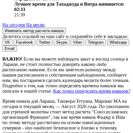
Лучшее время для Тахаджуда и Витра начинается:
02:33
21:39
На сегодня
На месяц
Изменить метод расчета намаза
Делитесь ссылкой на наш сайт и сохраняйте себе в закладках:
VK
Facebook
Twitter
Skype
Viber
Telegram
Whatsapp
Email
ВАЖНО!
Если вы можете наблюдать закат и восход солнца в
Лараше, не стоит полностью доверять какому-либо
расписанию намазов. Если вы заметили разницу между
нашим расписанием и собственным наблюдением, сообщите
нам, мы постараемся сделать календарь молитв более точным.
Подробно о том, как точно определять времена намазов мы
описали в нашей статье:
Как точно определять время намазов?
Время намаза для Лараша, Танжера-Тетуана, Марокко
MA
на
сегодня
и текущий месяц —
Август 2026 года
. По умолчанию
для утренней молитвы стоит метод расчета "Союз исламских
организаций Франции", так как время намаза Фаджр и Иша
по этому методу рассчитано на основе навигационных
сумерков - оно наиболее безопасное и близко к точному,