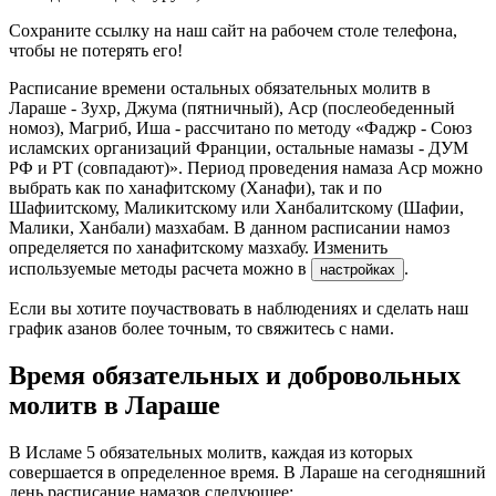
Сохраните ссылку на наш сайт на рабочем столе телефона,
чтобы не потерять его!
Расписание времени остальных обязательных молитв в
Лараше - Зухр, Джума (пятничный), Аср (послеобеденный
номоз), Магриб, Иша - рассчитано по методу «Фаджр - Союз
исламских организаций Франции, остальные намазы - ДУМ
РФ и РТ (совпадают)». Период проведения намаза Аср можно
выбрать как по ханафитскому (Ханафи), так и по
Шафиитскому, Маликитскому или Ханбалитскому (Шафии,
Малики, Ханбали) мазхабам. В данном расписании намоз
определяется по ханафитскому мазхабу. Изменить
используемые методы расчета можно в
.
настройках
Если вы хотите поучаствовать в наблюдениях и сделать наш
график азанов более точным, то свяжитесь с нами.
Время обязательных и добровольных
молитв в Лараше
В Исламе 5 обязательных молитв, каждая из которых
совершается в определенное время. В Лараше на сегодняшний
день расписание намазов следующее: