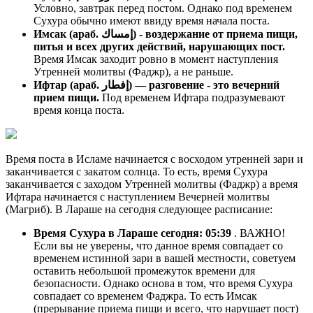
Условно, завтрак перед постом. Однако под временем
Сухура обычно имеют ввиду время начала поста.
Имсак (араб. إمساك) - воздержание от приема пищи,
питья и всех других действий, нарушающих пост.
Время Имсак заходит ровно в момент наступления
Утренней молитвы (Фаджр), а не раньше.
Ифтар (араб. إفطار) — разговение - это вечерний
прием пищи.
Под временем Ифтара подразумевают
время конца поста.
Время поста в Исламе начинается с восходом утренней зари и
заканчивается с закатом солнца. То есть, время Сухура
заканчивается с заходом Утренней молитвы (Фаджр) а время
Ифтара начинается с наступлением Вечерней молитвы
(Магриб). В Лараше на сегодня следующее расписание:
Время Сухура в Лараше сегодня:
05:39
. ВАЖНО!
Если вы не уверены, что данное время совпадает со
временем истинной зари в вашей местности, советуем
оставить небольшой промежуток времени для
безопасности. Однако основа в том, что время Сухура
совпадает со временем Фаджра. То есть Имсак
(прерывание приема пищи и всего, что нарушает пост)