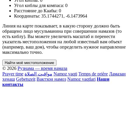
Угол киблы:
0
Угол киблы для компаса:
0
Расстояние до Каабы:
0
Координаты:
35.1744271
,
-6.1473964
Линия на карте показывает, в какую сторону должно быть
обращено лицо мусульманина при совершении намазов (то
есть киблу). Вы можете увеличить масштаб и перенести
указатель местоположения на любой известный вам объект
(например, ваш дом), чтобы определить нужное направление
максимально точно.
Найти моё местоположение
© 2026
Рузнама — время намаза
Prayer time
مواقيت الصلاة
Namoz vaqti
Temps de prière
Ламазан
хенаш
Gebetszeit
Вактхои намоз
Namoz vaqtlari
Наши
контакты