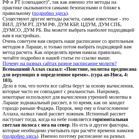
РФ и РТ (совпадают)", так как именно эти методы на
практике оказываются самыми безопасными и ближе к
правильному (
подробно здесь
).
Существуют другие методы расчета, самые известные - это
ВИЛ, ДУМ РТ, ДУМ РФ, ДУМ КБР, ЦДУМ, ДУМ СПБ,
ДУМСО, ДУМ РБ. Вы можете выбрать наиболее подходящий
вам в настройках.
Очень советуем вам сверить наше расписание со зрительным
методом в Лараше, и только потом выбрать подходящий вам
метод расчета. Как определять время намаза правильно,
читайте подробно в нашей статье по ссылке выше.
Почему на разных сайтах разное расписание молитв?
Всевышний Аллах сказал: «Поистине, молитва предписана
для верующих в
определенное
время». (сура ан-Ниса, 4:
103).
Дело в том, что почти все сайты берут за основу вычисления,
которые часто не совпадают с реальностью. Например,
некоторые используют для вычисления утренней молитвы в
Лараше зодиакальный рассвет, в то время, как он заходит
гораздо раньше Фаджра. Пророк, мир ему и благословение
Аллаха, назвал такой рассвет ложным. Истинный рассвет
наступает тогда, когда на небе появляется
горизонтальная
светлая полоса с юга на север
. Но есть и другие факторы,
которые необходимо учитывать при расчёте времени намазов
(
подробно здесь
). Именно поэтому расписание на разных