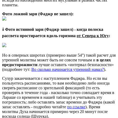
исходя из наблюдений многих мусульман в разных частях
планеты.
Фото ложной зари (Фаджр не зашел):
🠗 Фото истинной зари (Фаджр зашел) - когда полоска
рассвета простирается вдоль горизона
от Севера к Югу
:
Но в северных широтах (примерно выше 54°) такой расчет для
утренней молитвы может быть не совсем точным и
в целях
предосторожности
лучше оставить «интервал безопасности»
(подробнее тут:
Во сколько начинается утренний намаз?
).
Сухур заканчивается с наступлением Фаджра. Но если вы
пользуетесь расписаниями, то вам необходимо либо иногда
сверять расписание со зрительной фиксацией (то есть
проверять в течение года - насколько точно совпадает время в
Лараше со временем в нашей таблице) и учитывать эту
погрешность; либо оставлять запас времени до Фаджра (какой
запас оставлять - подробно читайте
по ссылке
). Время
молитвы Духа начинается примерно через 20 минут после
восхода солнца (Шурука).