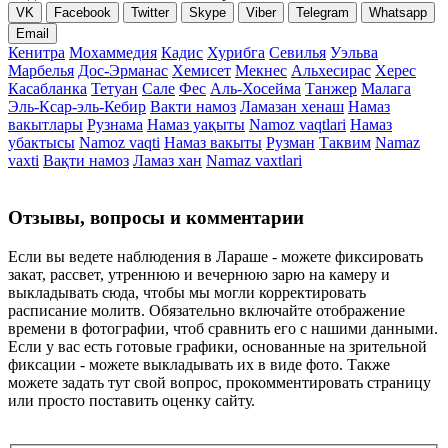
VK
Facebook
Twitter
Skype
Viber
Telegram
Whatsapp
Email
Кенитра
Мохаммедия
Кадис
Хурибга
Севилья
Уэльва
Марбелья
Дос-Эрманас
Хемисет
Мекнес
Альхесирас
Херес
Касабланка
Тетуан
Сале
Фес
Аль-Хосейма
Танжер
Малага
Эль-Ксар-эль-Кебир
Вакти намоз
Ламазан хенаш
Намаз
вакытлары
Рузнама
Намаз уақыты
Namoz vaqtlari
Намаз
убактысы
Namoz vaqti
Намаз вакыты
Рузман
Таквим
Namaz
vaxti
Вақти намоз
Ламаз хан
Namaz vaxtlari
Отзывы, вопросы и комментарии
Если вы ведете наблюдения в Лараше - можете фиксировать
закат, рассвет, утреннюю и вечернюю зарю на камеру и
выкладывать сюда, чтобы мы могли корректировать
расписание молитв. Обязательно включайте отображение
времени в фотографии, чтоб сравнить его с нашими данными.
Если у вас есть готовые графики, основанные на зрительной
фиксации - можете выкладывать их в виде фото. Также
можете задать тут свой вопрос, прокомментировать страницу
или просто поставить оценку сайту.