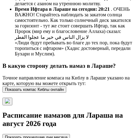
делается с азаном на утреннюю молитву.
Время Ифтара в Лараше на сегодня:
20:21
. ОЧЕНЬ
ВАЖНО! Старайтесь наблюдать за закатом солнца
самостоятельно. Как только солнечный диск закатился
за горизонт - тут же стоит совершать Ифтар, так как
Пророк (мир ему и благословение Аллаха) сказал:
لا يزال الناس في خير ما عجلوا الفطر
«Люди будут пребывать во благе до тех пор, пока будут
торопиться с ифтаром» (Хадис достоверный, передали
Бухари и Муслим).
В какую сторону делать намаз в Лараше?
Точное направление компаса на Киблу в Лараше указано на
карте, которую вы можете открыть тут:
Показать компас Киблы онлайн
Расписание намазов для Лараша на
август 2026 года
Показать прошедшие дни месяца