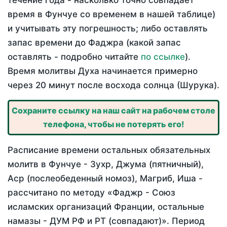
течение года - насколько точно совпадает
время в Фунчуе со временем в нашей таблице)
и учитывать эту погрешность; либо оставлять
запас времени до Фаджра (какой запас
оставлять - подробно читайте
по ссылке
).
Время молитвы Духа начинается примерно
через 20 минут после восхода солнца (Шурука).
Сохраните ссылку на наш сайт на рабочем столе
телефона, чтобы не потерять его!
Расписание времени остальных обязательных
молитв в Фунчуе - Зухр, Джума (пятничный),
Аср (послеобеденный номоз), Магриб, Иша -
рассчитано по методу «Фаджр - Союз
исламских организаций Франции, остальные
намазы - ДУМ РФ и РТ (совпадают)». Период