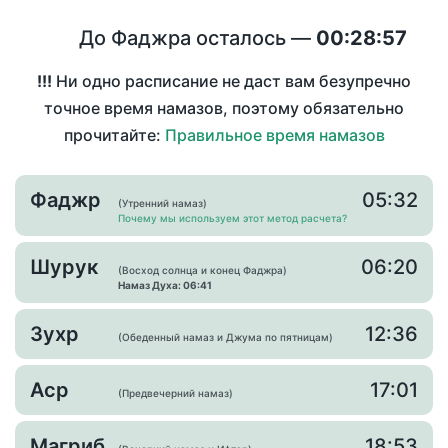
До Фаджра осталось —
00:28:57
!!!
Ни одно расписание не даст вам безупречно
точное время намазов, поэтому обязательно
прочитайте:
Правильное время намазов
Фаджр
05:32
(Утренний намаз)
Почему мы используем этот метод расчета?
Шурук
06:20
(Восход солнца и конец Фаджра)
Намаз Духа: 06:41
Зухр
12:36
(Обеденный намаз и Джума по пятницам)
Аср
17:01
(Предвечерний намаз)
Магриб
18:53