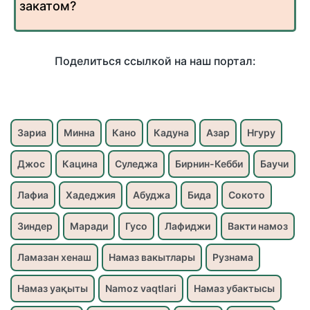
закатом?
Поделиться ссылкой на наш портал:
Зариа
Минна
Кано
Кадуна
Азар
Нгуру
Джос
Кацина
Суледжа
Бирнин-Кебби
Баучи
Лафиа
Хадеджия
Абуджа
Бида
Сокото
Зиндер
Маради
Гусо
Лафиджи
Вакти намоз
Ламазан хенаш
Намаз вакытлары
Рузнама
Намаз уақыты
Namoz vaqtlari
Намаз убактысы