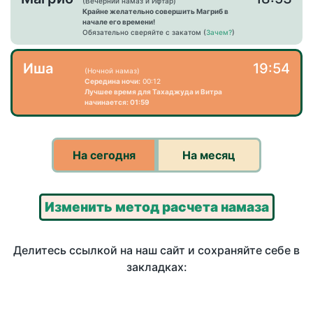
(Вечерний намаз и Ифтар)
Крайне желательно совершить Магриб в
начале его времени!
Обязательно сверяйте с закатом (
Зачем?
)
Иша
19:54
(Ночной намаз)
Середина ночи:
00:12
Лучшее время для Тахаджуда и Витра
начинается: 01:59
На сегодня
На месяц
Изменить метод расчета намаза
Делитесь ссылкой на наш сайт и сохраняйте себе в
закладках: