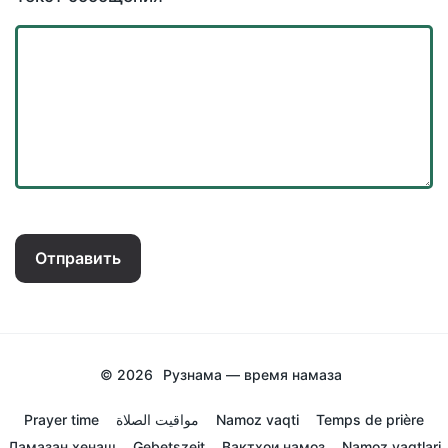
Отправить
© 2026
Рузнама — время намаза
Prayer time
مواقيت الصلاة
Namoz vaqti
Temps de prière
Ламазан хенаш
Gebetszeit
Вактхои намоз
Namoz vaqtlari