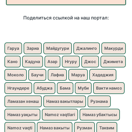
Поделиться ссылкой на наш портал:
Гаруа
Зариа
Майдугури
Джалинго
Макурди
Кано
Кадуна
Азар
Нгуру
Джос
Джимета
Моколо
Баучи
Лафиа
Маруа
Хадеджия
Нгаундере
Абуджа
Бама
Муби
Вакти намоз
Ламазан хенаш
Намаз вакытлары
Рузнама
Намаз уақыты
Namoz vaqtlari
Намаз убактысы
Namoz vaqti
Намаз вакыты
Рузман
Таквим