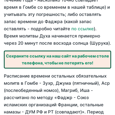
течение года - насколько точно совпадает
время в Гомбе со временем в нашей таблице) и
учитывать эту погрешность; либо оставлять
запас времени до Фаджра (какой запас
оставлять - подробно читайте
по ссылке
).
Время молитвы Духа начинается примерно
через 20 минут после восхода солнца (Шурука).
Сохраните ссылку на наш сайт на рабочем столе
телефона, чтобы не потерять его!
Расписание времени остальных обязательных
молитв в Гомбе - Зухр, Джума (пятничный), Аср
(послеобеденный номоз), Магриб, Иша -
рассчитано по методу «Фаджр - Союз
исламских организаций Франции, остальные
намазы - ДУМ РФ и РТ (совпадают)». Период