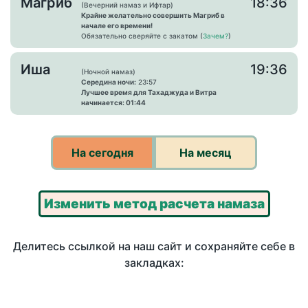
Магриб
18:36
(Вечерний намаз и Ифтар)
Крайне желательно совершить Магриб в
начале его времени!
Обязательно сверяйте с закатом (
Зачем?
)
Иша
19:36
(Ночной намаз)
Середина ночи:
23:57
Лучшее время для Тахаджуда и Витра
начинается: 01:44
На сегодня
На месяц
Изменить метод расчета намаза
Делитесь ссылкой на наш сайт и сохраняйте себе в
закладках: