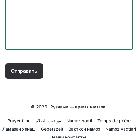
Отправить
© 2026
Рузнама — время намаза
Prayer time
مواقيت الصلاة
Namoz vaqti
Temps de prière
Ламазан хенаш
Gebetszeit
Вактхои намоз
Namoz vaqtlari
Наши контакты