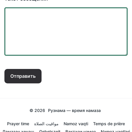
Отправить
© 2026
Рузнама — время намаза
Prayer time
مواقيت الصلاة
Namoz vaqti
Temps de prière
Ламазан хенаш
Gebetszeit
Вактхои намоз
Namoz vaqtlari