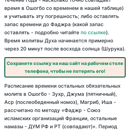
течение года - насколько точно совпадает
время в Ошогбо со временем в нашей таблице)
и учитывать эту погрешность; либо оставлять
запас времени до Фаджра (какой запас
оставлять - подробно читайте
по ссылке
).
Время молитвы Духа начинается примерно
через 20 минут после восхода солнца (Шурука).
Сохраните ссылку на наш сайт на рабочем столе
телефона, чтобы не потерять его!
Расписание времени остальных обязательных
молитв в Ошогбо - Зухр, Джума (пятничный),
Аср (послеобеденный номоз), Магриб, Иша -
рассчитано по методу «Фаджр - Союз
исламских организаций Франции, остальные
намазы - ДУМ РФ и РТ (совпадают)». Период