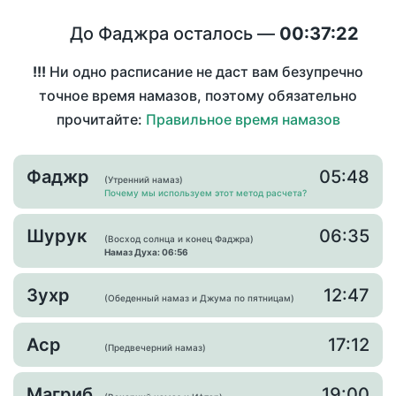
До Фаджра осталось —
00:37:22
!!!
Ни одно расписание не даст вам безупречно
точное время намазов, поэтому обязательно
прочитайте:
Правильное время намазов
Фаджр
05:48
(Утренний намаз)
Почему мы используем этот метод расчета?
Шурук
06:35
(Восход солнца и конец Фаджра)
Намаз Духа: 06:56
Зухр
12:47
(Обеденный намаз и Джума по пятницам)
Аср
17:12
(Предвечерний намаз)
Магриб
19:00