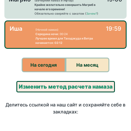
(Вечерний намаз и Ифтар)
Крайне желательно совершить Магриб в
начале его времени!
Обязательно сверяйте с закатом (
Зачем?
)
Иша
19:59
(Ночной намаз)
Середина ночи:
00:24
Лучшее время для Тахаджуда и Витра
начинается: 02:12
На сегодня
На месяц
Изменить метод расчета намаза
Делитесь ссылкой на наш сайт и сохраняйте себе в
закладках: