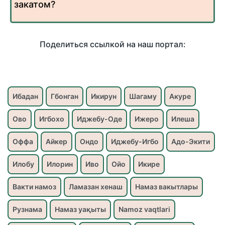
закатом?
Поделиться ссылкой на наш портал:
Ибадан
Гбонган
Икирун
Шагаму
Акуре
Ово
Игбохо
Иджебу-Оде
Ижеро
Илеша
Оффа
Айкер
Ондо
Иджебу-Игбо
Адо-Экити
Илобу
Илорин
Иво
Ойо
Икире
Вакти намоз
Ламазан хенаш
Намаз вакытлары
Рузнама
Намаз уақыты
Namoz vaqtlari