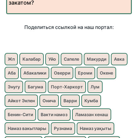
закатом?
Поделиться ссылкой на наш портал:
Жп
Калабар
Уйо
Сапеле
Макурди
Авка
Аба
Абакалики
Оверри
Ероми
Окене
Энугу
Багума
Порт-Харкорт
Лум
Айкот Экпен
Онича
Варри
Кумба
Бенин-Сити
Вакти намоз
Ламазан хенаш
Намаз вакытлары
Рузнама
Намаз уақыты