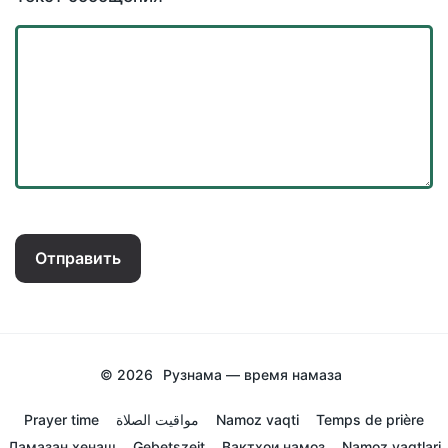
Отправить
© 2026
Рузнама — время намаза
Prayer time
مواقيت الصلاة
Namoz vaqti
Temps de prière
Ламазан хенаш
Gebetszeit
Вактхои намоз
Namoz vaqtlari