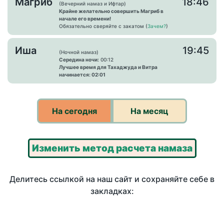
Магриб
18:46
(Вечерний намаз и Ифтар)
Крайне желательно совершить Магриб в
начале его времени!
Обязательно сверяйте с закатом (
Зачем?
)
Иша
19:45
(Ночной намаз)
Середина ночи:
00:12
Лучшее время для Тахаджуда и Витра
начинается: 02:01
На сегодня
На месяц
Изменить метод расчета намаза
Делитесь ссылкой на наш сайт и сохраняйте себе в
закладках: