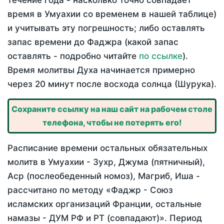
течение года - насколько точно совпадает
время в Умуахии со временем в нашей таблице)
и учитывать эту погрешность; либо оставлять
запас времени до Фаджра (какой запас
оставлять - подробно читайте
по ссылке
).
Время молитвы Духа начинается примерно
через 20 минут после восхода солнца (Шурука).
Сохраните ссылку на наш сайт на рабочем столе
телефона, чтобы не потерять его!
Расписание времени остальных обязательных
молитв в Умуахии - Зухр, Джума (пятничный),
Аср (послеобеденный номоз), Магриб, Иша -
рассчитано по методу «Фаджр - Союз
исламских организаций Франции, остальные
намазы - ДУМ РФ и РТ (совпадают)». Период