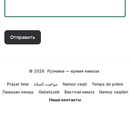
Отправить
© 2026
Рузнама — время намаза
Prayer time
مواقيت الصلاة
Namoz vaqti
Temps de prière
Ламазан хенаш
Gebetszeit
Вактхои намоз
Namoz vaqtlari
Наши контакты