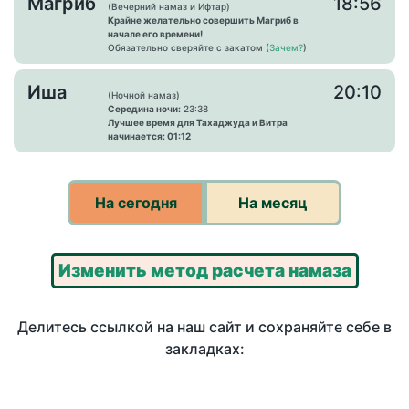
Магриб
18:56
(Вечерний намаз и Ифтар)
Крайне желательно совершить Магриб в
начале его времени!
Обязательно сверяйте с закатом (
Зачем?
)
Иша
20:10
(Ночной намаз)
Середина ночи:
23:38
Лучшее время для Тахаджуда и Витра
начинается: 01:12
На сегодня
На месяц
Изменить метод расчета намаза
Делитесь ссылкой на наш сайт и сохраняйте себе в
закладках: