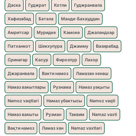
Даска
Гуджрат
Котли
Гуджранвала
Хафизабад
Батала
Манди-Бахауддин
Амритсар
Муридке
Камоке
Джаландхар
Патханкот
Шекхупура
Джамму
Вазирабад
Сринагар
Касур
Фирозпур
Лахор
Джаранвала
Вакти намоз
Ламазан хенаш
Намаз вакытлары
Рузнама
Намаз уақыты
Namoz vaqtlari
Намаз убактысы
Namoz vaqti
Намаз вакыты
Рузман
Таквим
Namaz vaxti
Вақти намоз
Ламаз хан
Namaz vaxtlari