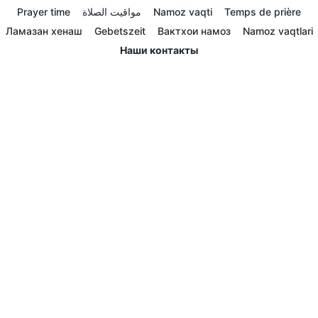
Prayer time
مواقيت الصلاة
Namoz vaqti
Temps de prière
Ламазан хенаш
Gebetszeit
Вактхои намоз
Namoz vaqtlari
Наши контакты