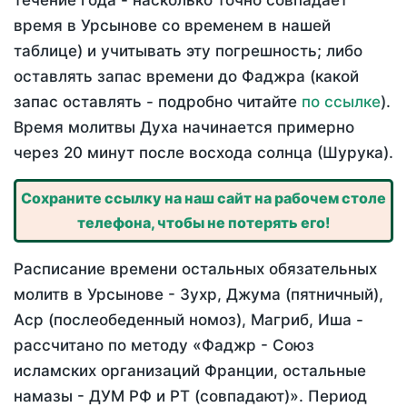
течение года - насколько точно совпадает
время в Урсынове со временем в нашей
таблице) и учитывать эту погрешность; либо
оставлять запас времени до Фаджра (какой
запас оставлять - подробно читайте
по ссылке
).
Время молитвы Духа начинается примерно
через 20 минут после восхода солнца (Шурука).
Сохраните ссылку на наш сайт на рабочем столе
телефона, чтобы не потерять его!
Расписание времени остальных обязательных
молитв в Урсынове - Зухр, Джума (пятничный),
Аср (послеобеденный номоз), Магриб, Иша -
рассчитано по методу «Фаджр - Союз
исламских организаций Франции, остальные
намазы - ДУМ РФ и РТ (совпадают)». Период