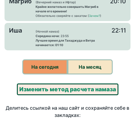
Магриб
20:10
(Вечерний намаз и Ифтар)
Крайне желательно совершить Магриб в
начале его времени!
Обязательно сверяйте с закатом (
Зачем?
)
Иша
22:11
(Ночной намаз)
Середина ночи:
23:55
Лучшее время для Тахаджуда и Витра
начинается: 01:10
На сегодня
На месяц
Изменить метод расчета намаза
Делитесь ссылкой на наш сайт и сохраняйте себе в
закладках: