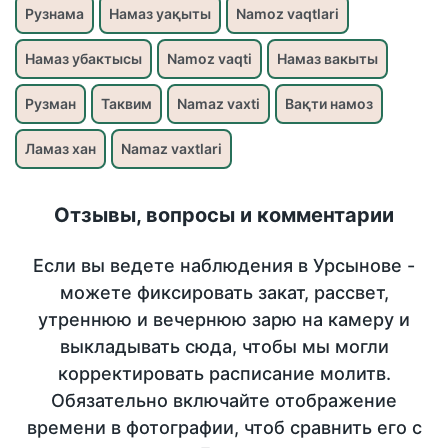
Рузнама
Намаз уақыты
Namoz vaqtlari
Намаз убактысы
Namoz vaqti
Намаз вакыты
Рузман
Таквим
Namaz vaxti
Вақти намоз
Ламаз хан
Namaz vaxtlari
Отзывы, вопросы и комментарии
Если вы ведете наблюдения в Урсынове -
можете фиксировать закат, рассвет,
утреннюю и вечернюю зарю на камеру и
выкладывать сюда, чтобы мы могли
корректировать расписание молитв.
Обязательно включайте отображение
времени в фотографии, чтоб сравнить его с