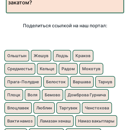
закатом?
Поделиться ссылкой на наш портал:
Ольштын
Жешув
Лодзь
Краков
Средместье
Кельце
Радом
Мокотув
Прага-Полудне
Белосток
Варшава
Тарнув
Плоцк
Воля
Бемово
Домброва Гурнича
Влоцлавек
Люблин
Таргувек
Ченстохова
Вакти намоз
Ламазан хенаш
Намаз вакытлары