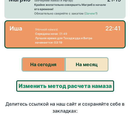
(Вечерний намаз и Ифтар)
Крайне желательно совершить Магриб в начале
его времени!
Обязательно сверяйте с закатом (
Зачем?
)
Иша
22:41
(Ночной намаз)
Середина ночи:
01:49
Лучшее время для Тахаджуда и Витра
начинается: 03:19
На сегодня
На месяц
Изменить метод расчета намаза
Делитесь ссылкой на наш сайт и сохраняйте себе в
закладках: