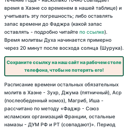
течение года - насколько точно совпадает
время в Хаэне со временем в нашей таблице) и
учитывать эту погрешность; либо оставлять
запас времени до Фаджра (какой запас
оставлять - подробно читайте
по ссылке
).
Время молитвы Духа начинается примерно
через 20 минут после восхода солнца (Шурука).
Сохраните ссылку на наш сайт на рабочем столе
телефона, чтобы не потерять его!
Расписание времени остальных обязательных
молитв в Хаэне - Зухр, Джума (пятничный), Аср
(послеобеденный номоз), Магриб, Иша -
рассчитано по методу «Фаджр - Союз
исламских организаций Франции, остальные
намазы - ДУМ РФ и РТ (совпадают)». Период