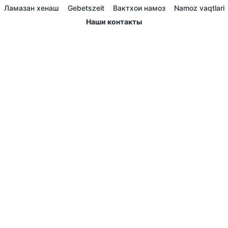
Ламазан хенаш
Gebetszeit
Вактхои намоз
Namoz vaqtlari
Наши контакты