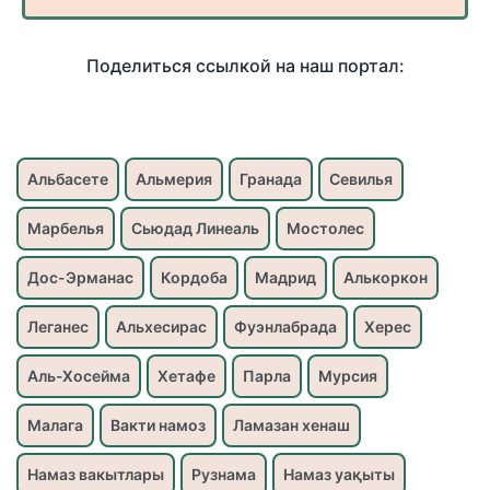
Поделиться ссылкой на наш портал:
Альбасете
Альмерия
Гранада
Севилья
Марбелья
Сьюдад Линеаль
Мостолес
Дос-Эрманас
Кордоба
Мадрид
Алькоркон
Леганес
Альхесирас
Фуэнлабрада
Херес
Аль-Хосейма
Хетафе
Парла
Мурсия
Малага
Вакти намоз
Ламазан хенаш
Намаз вакытлары
Рузнама
Намаз уақыты