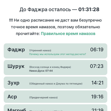
До Фаджра осталось —
01:31:28
!!!
Ни одно расписание не даст вам безупречно
точное время намазов, поэтому обязательно
прочитайте:
Правильное время намазов
Фаджр
06:19
(Утренний намаз)
Почему мы используем этот метод расчета?
Шурук
07:23
(Восход солнца и конец Фаджра)
Намаз Духа: 07:44
Зухр
14:21
(Обеденный намаз и Джума по пятницам)
Аср
19:16
(Предвечерний намаз)
Магриб
21:19