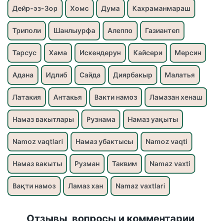
Дейр-эз-Зор
Хомс
Дума
Кахраманмараш
Триполи
Шанлыурфа
Алеппо
Газиантеп
Тарсус
Хама
Искендерун
Кайсери
Мерсин
Адана
Идлиб
Сайда
Диярбакыр
Малатья
Латакия
Антакья
Вакти намоз
Ламазан хенаш
Намаз вакытлары
Рузнама
Намаз уақыты
Namoz vaqtlari
Намаз убактысы
Namoz vaqti
Намаз вакыты
Рузман
Таквим
Namaz vaxti
Вақти намоз
Ламаз хан
Namaz vaxtlari
Отзывы, вопросы и комментарии