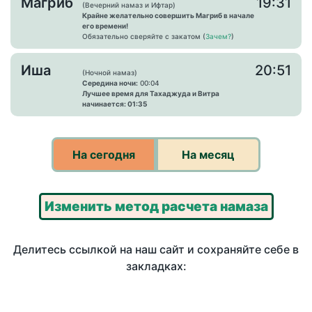
Магриб
19:31
(Вечерний намаз и Ифтар)
Крайне желательно совершить Магриб в начале
его времени!
Обязательно сверяйте с закатом (
Зачем?
)
Иша
20:51
(Ночной намаз)
Середина ночи:
00:04
Лучшее время для Тахаджуда и Витра
начинается: 01:35
На сегодня
На месяц
Изменить метод расчета намаза
Делитесь ссылкой на наш сайт и сохраняйте себе в
закладках: