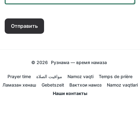
Отправить
© 2026
Рузнама — время намаза
Prayer time
مواقيت الصلاة
Namoz vaqti
Temps de prière
Ламазан хенаш
Gebetszeit
Вактхои намоз
Namoz vaqtlari
Наши контакты