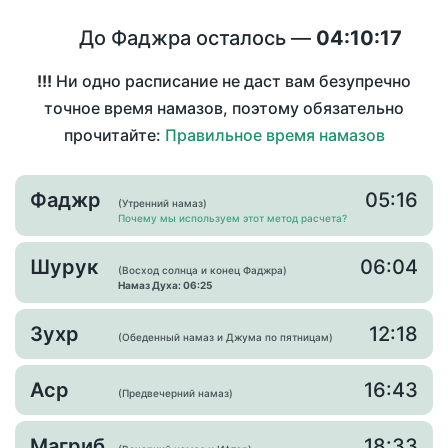
До Фаджра осталось —
04:10:17
!!!
Ни одно расписание не даст вам безупречно
точное время намазов, поэтому обязательно
прочитайте:
Правильное время намазов
Фаджр
05:16
(Утренний намаз)
Почему мы используем этот метод расчета?
Шурук
06:04
(Восход солнца и конец Фаджра)
Намаз Духа: 06:25
Зухр
12:18
(Обеденный намаз и Джума по пятницам)
Аср
16:43
(Предвечерний намаз)
Магриб
18:33