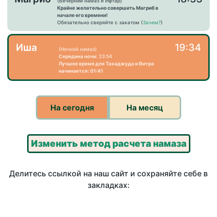
(Вечерний намаз и Ифтар)
Крайне желательно совершить Магриб в
начале его времени!
Обязательно сверяйте с закатом (
Зачем?
)
Иша
19:34
(Ночной намаз)
Середина ночи:
23:54
Лучшее время для Тахаджуда и Витра
начинается: 01:41
На сегодня
На месяц
Изменить метод расчета намаза
Делитесь ссылкой на наш сайт и сохраняйте себе в
закладках: