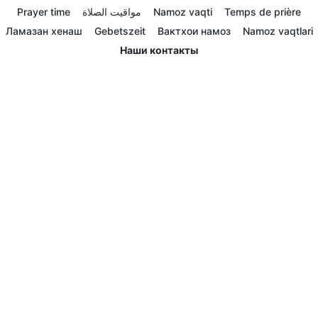
Prayer time
مواقيت الصلاة
Namoz vaqti
Temps de prière
Ламазан хенаш
Gebetszeit
Вактхои намоз
Namoz vaqtlari
Наши контакты