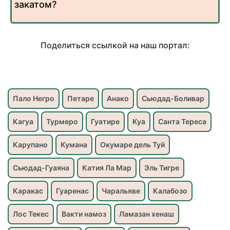
закатом?
Поделиться ссылкой на наш портал:
Пало Негро
Петаре
Анако
Сьюдад-Боливар
Кагуа
Турмеро
Гуатире
Куа
Санта Тереса
Карупано
Кумана
Окумаре дель Туй
Сьюдад-Гуаяна
Катия Ла Мар
Эль Тигре
Каракас
Гуаренас
Чаральяве
Калабозо
Лос Текес
Вакти намоз
Ламазан хенаш