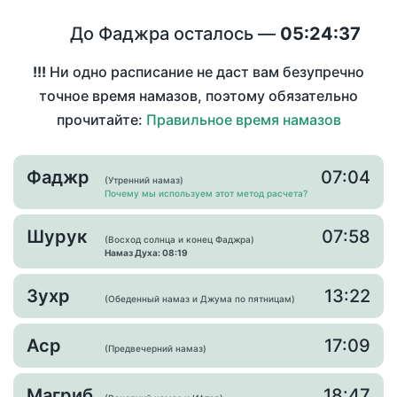
До Фаджра осталось —
05:24:37
!!!
Ни одно расписание не даст вам безупречно
точное время намазов, поэтому обязательно
прочитайте:
Правильное время намазов
Фаджр
07:04
(Утренний намаз)
Почему мы используем этот метод расчета?
Шурук
07:58
(Восход солнца и конец Фаджра)
Намаз Духа: 08:19
Зухр
13:22
(Обеденный намаз и Джума по пятницам)
Аср
17:09
(Предвечерний намаз)
Магриб
18:47