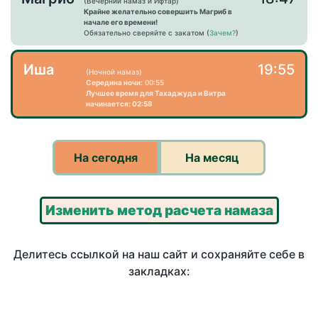
(Вечерний намаз и Ифтар)
Крайне желательно совершить Магриб в
начале его времени!
Обязательно сверяйте с закатом (
Зачем?
)
Иша
19:55
(Ночной намаз)
Середина ночи:
00:55
Лучшее время для Тахаджуда и Витра
начинается: 02:58
На сегодня
На месяц
Изменить метод расчета намаза
Делитесь ссылкой на наш сайт и сохраняйте себе в
закладках: