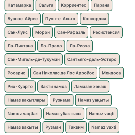
Катамарка
Сальта
Корриентес
Парана
Буэнос-Айрес
Пуэнте-Альто
Конкордия
Сан-Луис
Морон
Сан-Рафаэль
Ресистенсия
Ла-Пинтана
Ло-Прадо
Ла-Риоха
Сан-Мигель-де-Тукуман
Сантьяго-дель-Эстеро
Росарио
Сан Николас де Лос Арройос
Мендоса
Рио-Куарто
Вакти намоз
Ламазан хенаш
Намаз вакытлары
Рузнама
Намаз уақыты
Namoz vaqtlari
Намаз убактысы
Namoz vaqti
Намаз вакыты
Рузман
Таквим
Namaz vaxti