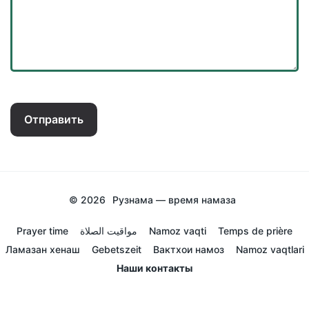
Отправить
© 2026
Рузнама — время намаза
Prayer time
مواقيت الصلاة
Namoz vaqti
Temps de prière
Ламазан хенаш
Gebetszeit
Вактхои намоз
Namoz vaqtlari
Наши контакты