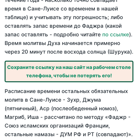
течение года - насколько точно совпадает
время в Сане-Луисе со временем в нашей
таблице) и учитывать эту погрешность; либо
оставлять запас времени до Фаджра (какой
запас оставлять - подробно читайте
по ссылке
).
Время молитвы Духа начинается примерно
через 20 минут после восхода солнца (Шурука).
Сохраните ссылку на наш сайт на рабочем столе
телефона, чтобы не потерять его!
Расписание времени остальных обязательных
молитв в Сане-Луисе - Зухр, Джума
(пятничный), Аср (послеобеденный номоз),
Магриб, Иша - рассчитано по методу «Фаджр -
Союз исламских организаций Франции,
остальные намазы - ДУМ РФ и РТ (совпадают)».