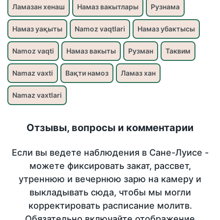
Ламазан хенаш
Намаз вакытлары
Рузнама
Намаз уақыты
Namoz vaqtlari
Намаз убактысы
Namoz vaqti
Намаз вакыты
Рузман
Таквим
Namaz vaxti
Вақти намоз
Ламаз хан
Namaz vaxtlari
Отзывы, вопросы и комментарии
Если вы ведете наблюдения в Сане-Луисе -
можете фиксировать закат, рассвет,
утреннюю и вечернюю зарю на камеру и
выкладывать сюда, чтобы мы могли
корректировать расписание молитв.
Обязательно включайте отображение