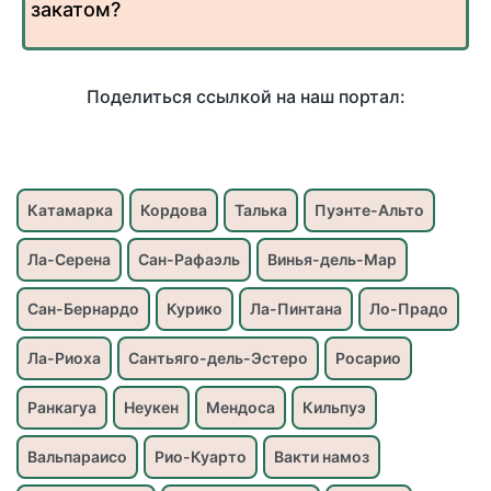
закатом?
Поделиться ссылкой на наш портал:
Катамарка
Кордова
Талька
Пуэнте-Альто
Ла-Серена
Сан-Рафаэль
Винья-дель-Мар
Сан-Бернардо
Курико
Ла-Пинтана
Ло-Прадо
Ла-Риоха
Сантьяго-дель-Эстеро
Росарио
Ранкагуа
Неукен
Мендоса
Кильпуэ
Вальпараисо
Рио-Куарто
Вакти намоз