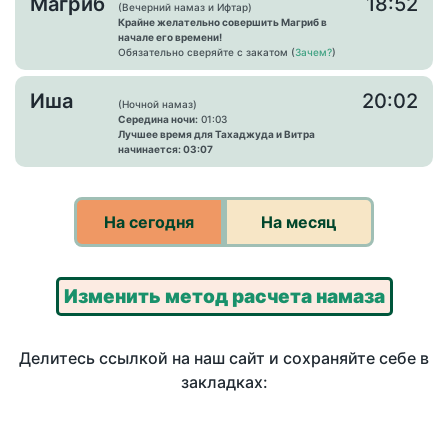
Магриб
18:52
(Вечерний намаз и Ифтар)
Крайне желательно совершить Магриб в
начале его времени!
Обязательно сверяйте с закатом (
Зачем?
)
Иша
20:02
(Ночной намаз)
Середина ночи:
01:03
Лучшее время для Тахаджуда и Витра
начинается: 03:07
На сегодня
На месяц
Изменить метод расчета намаза
Делитесь ссылкой на наш сайт и сохраняйте себе в
закладках: