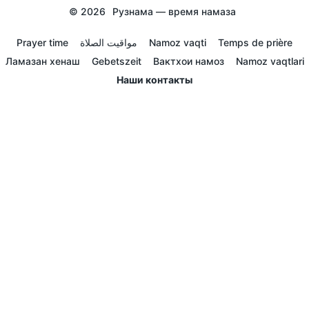
© 2026
Рузнама — время намаза
Prayer time
مواقيت الصلاة
Namoz vaqti
Temps de prière
Ламазан хенаш
Gebetszeit
Вактхои намоз
Namoz vaqtlari
Наши контакты