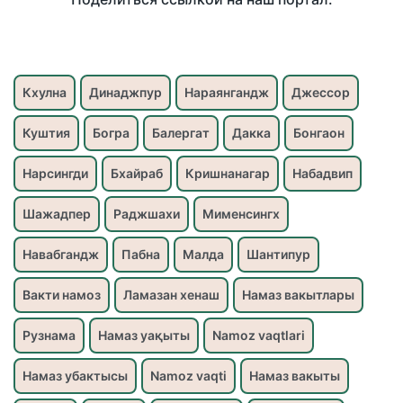
Кхулна
Динаджпур
Нараянгандж
Джессор
Куштия
Богра
Балергат
Дакка
Бонгаон
Нарсингди
Бхайраб
Кришнанагар
Набадвип
Шажадпер
Раджшахи
Мименсингх
Навабгандж
Пабна
Малда
Шантипур
Вакти намоз
Ламазан хенаш
Намаз вакытлары
Рузнама
Намаз уақыты
Namoz vaqtlari
Намаз убактысы
Namoz vaqti
Намаз вакыты