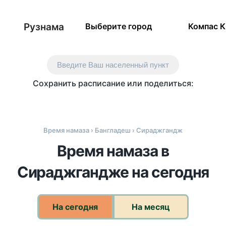
Рузнама
Выберите город
Компас 
Введите Ваш населенный пункт
Сохранить расписание или поделиться:
Время намаза
›
Бангладеш
› Сираджгандж
Время намаза в
Сираджгандже на сегодня
На сегодня
На месяц