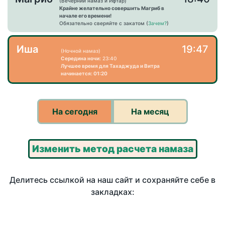
(Вечерний намаз и Ифтар)
Крайне желательно совершить Магриб в
начале его времени!
Обязательно сверяйте с закатом (
Зачем?
)
Иша
19:47
(Ночной намаз)
Середина ночи:
23:40
Лучшее время для Тахаджуда и Витра
начинается: 01:20
На сегодня
На месяц
Изменить метод расчета намаза
Делитесь ссылкой на наш сайт и сохраняйте себе в
закладках: