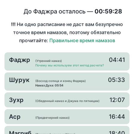
До Фаджра осталось —
00:59:28
!!!
Ни одно расписание не даст вам безупречно
точное время намазов, поэтому обязательно
прочитайте:
Правильное время намазов
Фаджр
04:41
(Утренний намаз)
Почему мы используем этот метод расчета?
Шурук
05:33
(Восход солнца и конец Фаджра)
Намаз Духа: 05:54
Зухр
12:07
(Обеденный намаз и Джума по пятницам)
Аср
16:44
(Предвечерний намаз)
Магриб
18:40