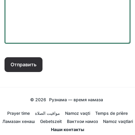
Отправить
© 2026
Рузнама — время намаза
Prayer time
مواقيت الصلاة
Namoz vaqti
Temps de prière
Ламазан хенаш
Gebetszeit
Вактхои намоз
Namoz vaqtlari
Наши контакты