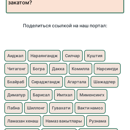
закатом?
Поделиться ссылкой на наш портал:
Аиджал
Нараянгандж
Силчар
Куштия
Читагонг
Богра
Дакка
Комилла
Нарсингди
Бхайраб
Сираджгандж
Агартала
Шажадпер
Димапур
Барисал
Импхал
Мименсингх
Пабна
Шиллонг
Гувахати
Вакти намоз
Ламазан хенаш
Намаз вакытлары
Рузнама