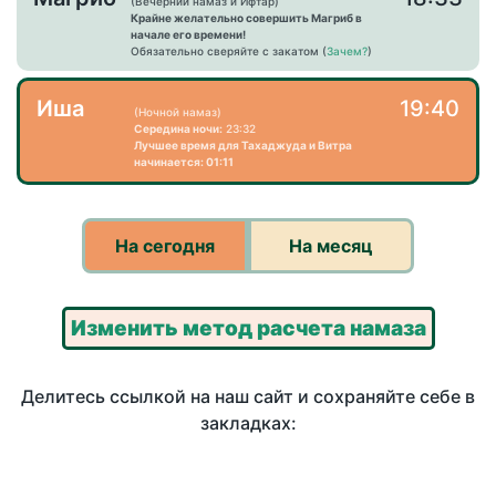
(Вечерний намаз и Ифтар)
Крайне желательно совершить Магриб в
начале его времени!
Обязательно сверяйте с закатом (
Зачем?
)
Иша
19:40
(Ночной намаз)
Середина ночи:
23:32
Лучшее время для Тахаджуда и Витра
начинается: 01:11
На сегодня
На месяц
Изменить метод расчета намаза
Делитесь ссылкой на наш сайт и сохраняйте себе в
закладках: