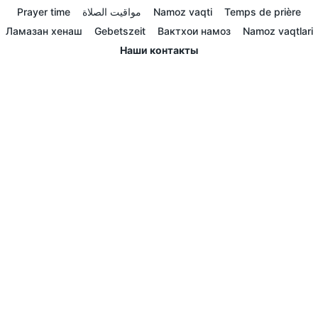
Prayer time
مواقيت الصلاة
Namoz vaqti
Temps de prière
Ламазан хенаш
Gebetszeit
Вактхои намоз
Namoz vaqtlari
Наши контакты