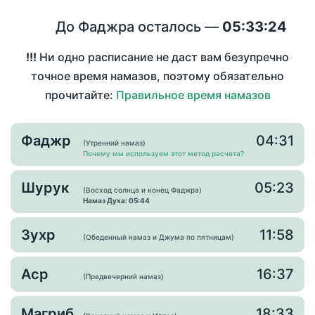
До Фаджра осталось —
05:33:24
!!!
Ни одно расписание не даст вам безупречно
точное время намазов, поэтому обязательно
прочитайте:
Правильное время намазов
Фаджр
04:31
(Утренний намаз)
Почему мы используем этот метод расчета?
Шурук
05:23
(Восход солнца и конец Фаджра)
Намаз Духа: 05:44
Зухр
11:58
(Обеденный намаз и Джума по пятницам)
Аср
16:37
(Предвечерний намаз)
Магриб
18:33