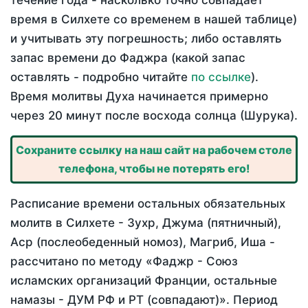
течение года - насколько точно совпадает
время в Силхете со временем в нашей таблице)
и учитывать эту погрешность; либо оставлять
запас времени до Фаджра (какой запас
оставлять - подробно читайте
по ссылке
).
Время молитвы Духа начинается примерно
через 20 минут после восхода солнца (Шурука).
Сохраните ссылку на наш сайт на рабочем столе
телефона, чтобы не потерять его!
Расписание времени остальных обязательных
молитв в Силхете - Зухр, Джума (пятничный),
Аср (послеобеденный номоз), Магриб, Иша -
рассчитано по методу «Фаджр - Союз
исламских организаций Франции, остальные
намазы - ДУМ РФ и РТ (совпадают)». Период