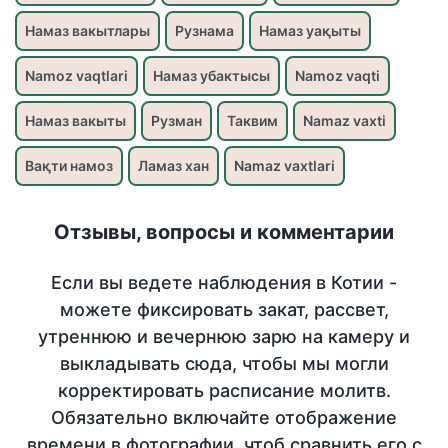
Намаз вакытлары
Рузнама
Намаз уақыты
Namoz vaqtlari
Намаз убактысы
Namoz vaqti
Намаз вакыты
Рузман
Таквим
Namaz vaxti
Вақти намоз
Ламаз хан
Namaz vaxtlari
Отзывы, вопросы и комментарии
Если вы ведете наблюдения в Котии -
можете фиксировать закат, рассвет,
утреннюю и вечернюю зарю на камеру и
выкладывать сюда, чтобы мы могли
корректировать расписание молитв.
Обязательно включайте отображение
времени в фотографии, чтоб сравнить его с