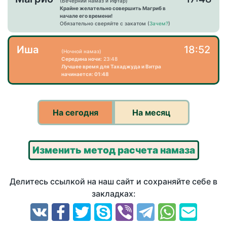
(Вечерний намаз и Ифтар)
Крайне желательно совершить Магриб в
начале его времени!
Обязательно сверяйте с закатом (
Зачем?
)
Иша
18:52
(Ночной намаз)
Середина ночи:
23:48
Лучшее время для Тахаджуда и Витра
начинается: 01:48
На сегодня
На месяц
Изменить метод расчета намаза
Делитесь ссылкой на наш сайт и сохраняйте себе в
закладках: