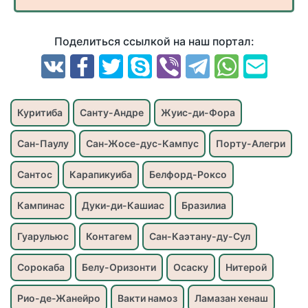
Поделиться ссылкой на наш портал:
Куритиба
Санту-Андре
Жуис-ди-Фора
Сан-Паулу
Сан-Жосе-дус-Кампус
Порту-Алегри
Сантос
Карапикуиба
Белфорд-Роксо
Кампинас
Дуки-ди-Кашиас
Бразилиа
Гуарульюс
Контагем
Сан-Каэтану-ду-Сул
Сорокаба
Белу-Оризонти
Осаску
Нитерой
Рио-де-Жанейро
Вакти намоз
Ламазан хенаш