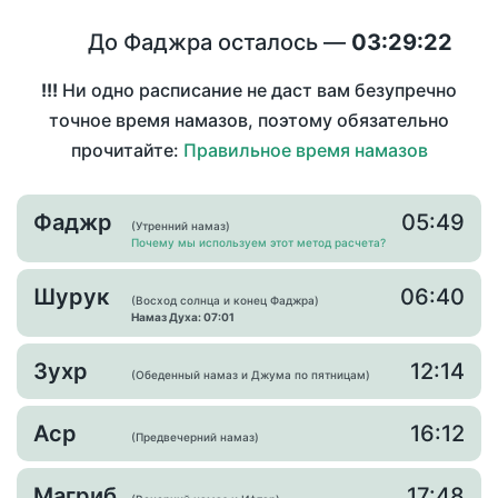
До Фаджра осталось —
03:29:22
!!!
Ни одно расписание не даст вам безупречно
точное время намазов, поэтому обязательно
прочитайте:
Правильное время намазов
Фаджр
05:49
(Утренний намаз)
Почему мы используем этот метод расчета?
Шурук
06:40
(Восход солнца и конец Фаджра)
Намаз Духа: 07:01
Зухр
12:14
(Обеденный намаз и Джума по пятницам)
Аср
16:12
(Предвечерний намаз)
Магриб
17:48