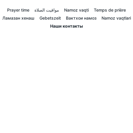
Prayer time
مواقيت الصلاة
Namoz vaqti
Temps de prière
Ламазан хенаш
Gebetszeit
Вактхои намоз
Namoz vaqtlari
Наши контакты