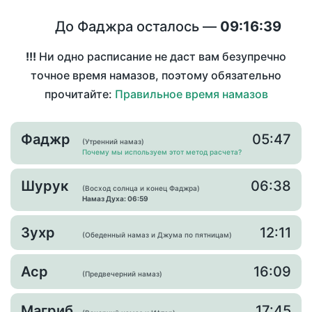
До Фаджра осталось —
09:16:39
!!!
Ни одно расписание не даст вам безупречно
точное время намазов, поэтому обязательно
прочитайте:
Правильное время намазов
Фаджр
05:47
(Утренний намаз)
Почему мы используем этот метод расчета?
Шурук
06:38
(Восход солнца и конец Фаджра)
Намаз Духа: 06:59
Зухр
12:11
(Обеденный намаз и Джума по пятницам)
Аср
16:09
(Предвечерний намаз)
Магриб
17:45