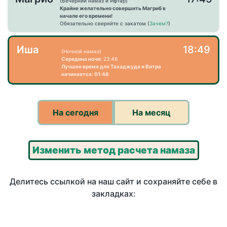
(Вечерний намаз и Ифтар)
Крайне желательно совершить Магриб в
начале его времени!
Обязательно сверяйте с закатом (
Зачем?
)
Иша
18:49
(Ночной намаз)
Середина ночи:
23:46
Лучшее время для Тахаджуда и Витра
начинается: 01:46
На сегодня
На месяц
Изменить метод расчета намаза
Делитесь ссылкой на наш сайт и сохраняйте себе в
закладках: