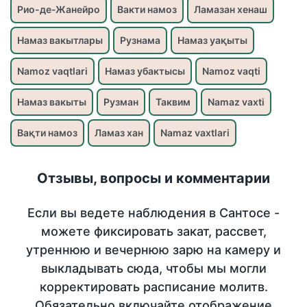
Рио-де-Жанейро
Вакти намоз
Ламазан хенаш
Намаз вакытлары
Рузнама
Намаз уақыты
Namoz vaqtlari
Намаз убактысы
Namoz vaqti
Намаз вакыты
Рузман
Таквим
Namaz vaxti
Вақти намоз
Ламаз хан
Namaz vaxtlari
Отзывы, вопросы и комментарии
Если вы ведете наблюдения в Сантосе -
можете фиксировать закат, рассвет,
утреннюю и вечернюю зарю на камеру и
выкладывать сюда, чтобы мы могли
корректировать расписание молитв.
Обязательно включайте отображение