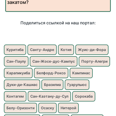
закатом?
Поделиться ссылкой на наш портал:
Куритиба
Санту-Андре
Котия
Жуис-ди-Фора
Сан-Паулу
Сан-Жосе-дус-Кампус
Порту-Алегри
Карапикуиба
Белфорд-Роксо
Кампинас
Дуки-ди-Кашиас
Бразилиа
Гуарульюс
Контагем
Сан-Каэтану-ду-Сул
Сорокаба
Белу-Оризонти
Осаску
Нитерой