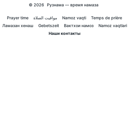
© 2026
Рузнама — время намаза
Prayer time
مواقيت الصلاة
Namoz vaqti
Temps de prière
Ламазан хенаш
Gebetszeit
Вактхои намоз
Namoz vaqtlari
Наши контакты