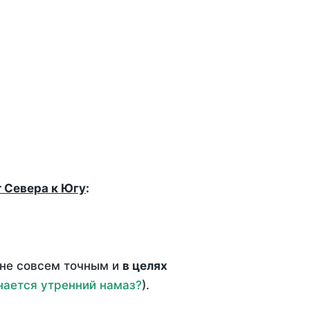
т Севера к Югу
:
 не совсем точным и
в целях
нается утренний намаз?
).