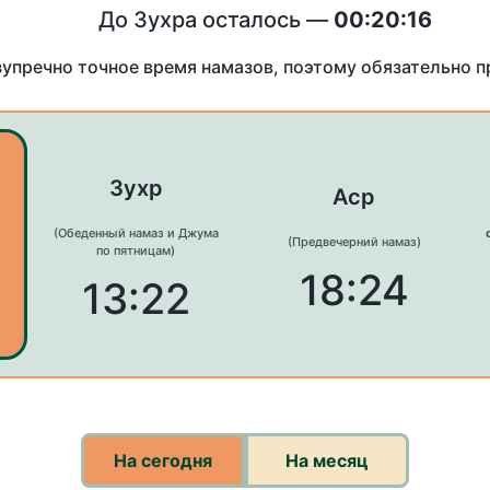
До Зухра осталось —
00:20:16
зупречно точное время намазов, поэтому обязательно 
Зухр
Аср
(Обеденный намаз и Джума
(Предвечерний намаз)
по пятницам)
18:24
13:22
На сегодня
На месяц