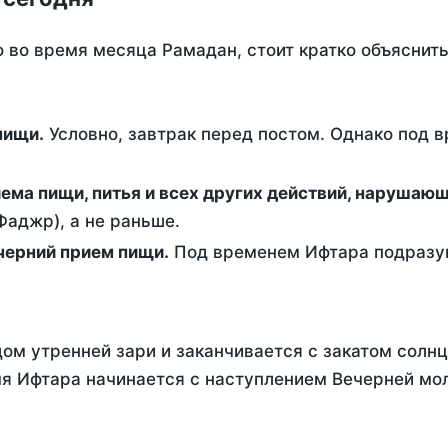
о во время месяца Рамадан, стоит кратко объясни
ем пищи.
Условно, завтрак перед постом. Однако под 
ержание от приема пищи, питья и всех других действий, наруша
аджр), а не раньше.
 - это вечерний прием пищи.
Под временем Ифтара подразум
ом утренней зари и заканчивается с закатом солнц
я Ифтара начинается с наступлением Вечерней моли