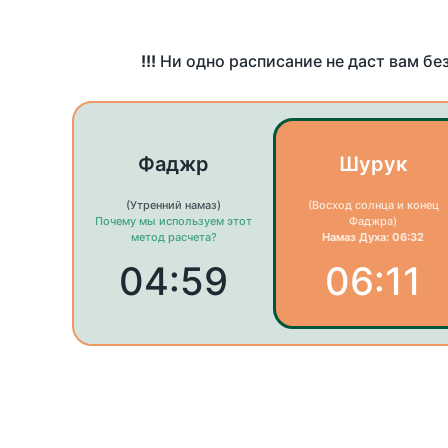
!!!
Ни одно расписание не даст вам бе
Фаджр
Шурук
(Утренний намаз)
(Восход солнца и конец
Почему мы используем этот
Фаджра)
метод расчета?
Намаз Духа: 06:32
04:59
06:11