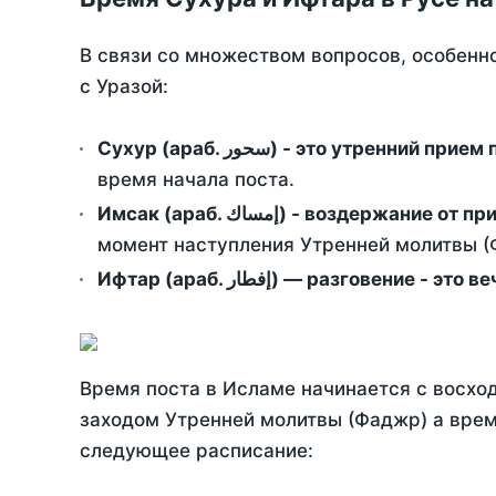
В связи со множеством вопросов, особенн
с Уразой:
Сухур (араб. سحور) - это утренний при
время начала поста.
Имсак (араб. إمساك) - возд
момент наступления Утренней молитвы (Ф
Ифтар (араб. إفطار) — разговение
Время поста в Исламе начинается с восход
заходом Утренней молитвы (Фаджр) а врем
следующее расписание: