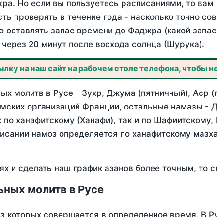
ра. Но если вы пользуетесь расписаниями, то вам 
сть проверять в течение года - насколько точно со
бо оставлять запас времени до Фаджра (какой запас
через 20 минут после восхода солнца (Шурука).
лку на наш сайт на рабочем столе телефона, чтобы не
х молитв в Русе - Зухр, Джума (пятничный), Аср (
мских организаций Франции, остальные намазы - Д
 по ханафитскому (Ханафи), так и по Шафиитскому,
писании намоз определяется по ханафитскому мазх
ях и сделать наш график азанов более точным, то с
ьных молитв в Русе
из которых совершается в определенное время. В Р