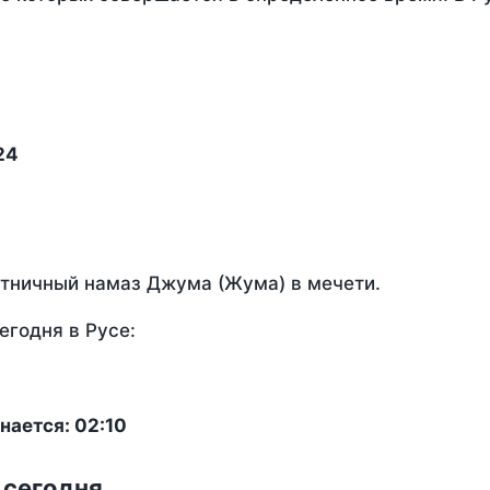
24
ятничный намаз Джума (Жума) в мечети.
егодня в Русе:
нается: 02:10
 сегодня