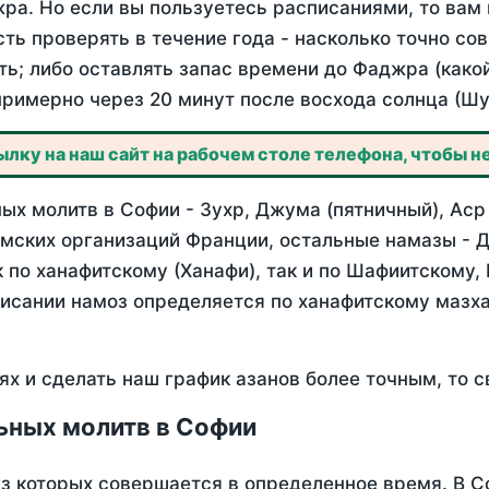
ра. Но если вы пользуетесь расписаниями, то вам 
сть проверять в течение года - насколько точно с
ть; либо оставлять запас времени до Фаджра (како
примерно через 20 минут после восхода солнца (Шу
лку на наш сайт на рабочем столе телефона, чтобы не
х молитв в Софии - Зухр, Джума (пятничный), Аср
мских организаций Франции, остальные намазы - Д
 по ханафитскому (Ханафи), так и по Шафиитскому,
писании намоз определяется по ханафитскому мазх
ях и сделать наш график азанов более точным, то с
ьных молитв в Софии
из которых совершается в определенное время. В 