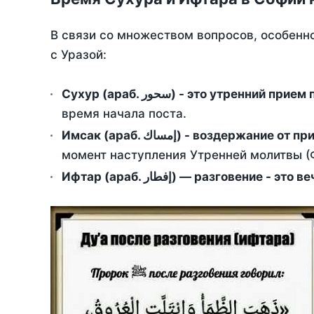
В связи со множеством вопросов, особенн
с Уразой:
Сухур (араб. سحور) - это утренний при
время начала поста.
Имсак (араб. إمساك) - возд
момент наступления Утренней молитвы (Ф
Ифтар (араб. إفطار) — разговение