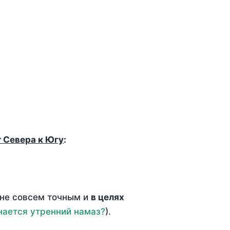
т Севера к Югу
:
 не совсем точным и
в целях
нается утренний намаз?
).