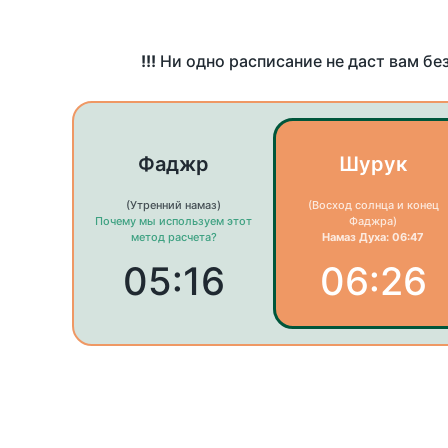
!!!
Ни одно расписание не даст вам бе
Фаджр
Шурук
(Утренний намаз)
(Восход солнца и конец
Почему мы используем этот
Фаджра)
метод расчета?
Намаз Духа: 06:47
05:16
06:26