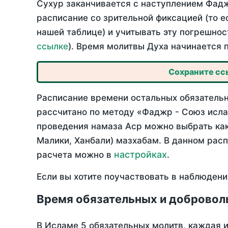
Сухур заканчивается с наступлением Фадж
расписание со зрительной фиксацией (то е
нашей таблице) и учитывать эту погрешнос
ссылке
). Время молитвы Духа начинается 
Сохраните ссы
Расписание времени остальных обязательны
рассчитано по методу «Фаджр - Союз исла
проведения намаза Аср можно выбрать как
Малики, Ханбали) мазхабам. В данном рас
настройках
расчета можно в
.
Если вы хотите поучаствовать в наблюдени
Время обязательных и добровол
В Исламе 5 обязательных молитв, каждая 