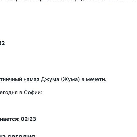
32
ятничный намаз Джума (Жума) в мечети.
егодня в Софии:
нается: 02:23
на сегодня