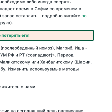
необходимо либо иногда сверять
овпадает время в Софии со временем в
й запас оставлять - подробно читайте
по
рука).
 потерять его!
 (послеобеденный номоз), Магриб, Иша -
УМ РФ и РТ (совпадают)». Период
 Маликитскому или Ханбалитскому (Шафии,
абу. Изменить используемые методы
вяжитесь с нами.
Софии на сегодняшний день расписание