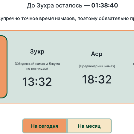
До Зухра осталось —
01:38:40
зупречно точное время намазов, поэтому обязательно 
Зухр
Аср
(Обеденный намаз и Джума
(Предвечерний намаз)
по пятницам)
18:32
13:32
На сегодня
На месяц