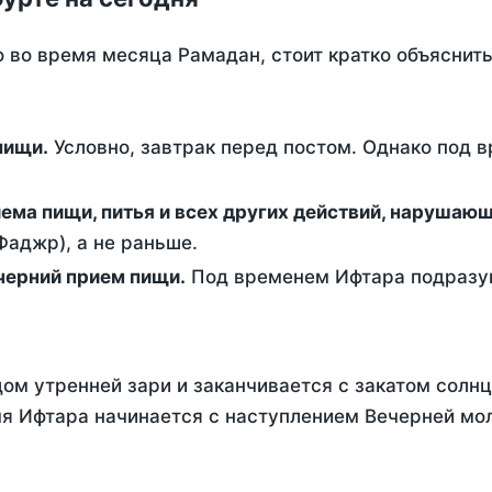
о во время месяца Рамадан, стоит кратко объясни
ем пищи.
Условно, завтрак перед постом. Однако под 
ержание от приема пищи, питья и всех других действий, наруша
аджр), а не раньше.
 - это вечерний прием пищи.
Под временем Ифтара подразум
ом утренней зари и заканчивается с закатом солнц
я Ифтара начинается с наступлением Вечерней мол