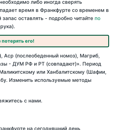
необходимо либо иногда сверять
овпадает время в Франкфурте со временем в
й запас оставлять - подробно читайте
по
рука).
 потерять его!
, Аср (послеобеденный номоз), Магриб,
зы - ДУМ РФ и РТ (совпадают)». Период
 Маликитскому или Ханбалитскому (Шафии,
абу. Изменить используемые методы
вяжитесь с нами.
Франкфурте на сегодняшний день