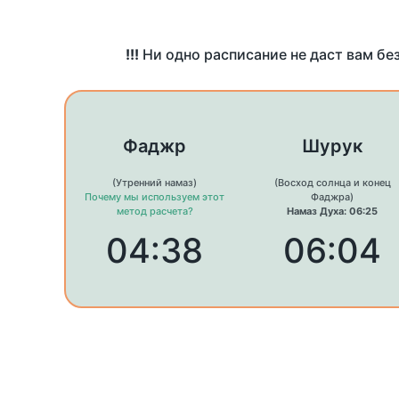
!!!
Ни одно расписание не даст вам бе
Фаджр
Шурук
(Утренний намаз)
(Восход солнца и конец
Почему мы используем этот
Фаджра)
метод расчета?
Намаз Духа: 06:25
04:38
06:04