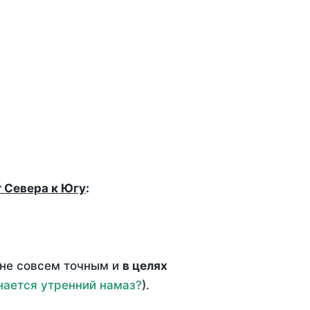
т Севера к Югу
:
 не совсем точным и
в целях
нается утренний намаз?
).