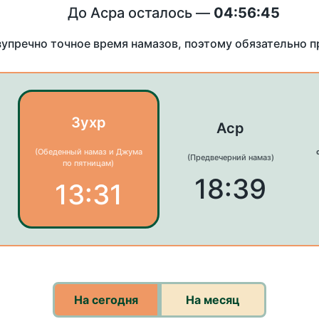
До Асра осталось —
04:56:45
зупречно точное время намазов, поэтому обязательно 
Зухр
Аср
(Обеденный намаз и Джума
(Предвечерний намаз)
по пятницам)
18:39
13:31
На сегодня
На месяц