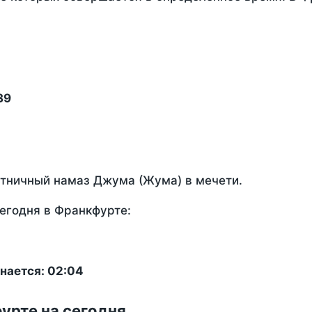
39
ятничный намаз Джума (Жума) в мечети.
егодня в Франкфурте:
нается: 02:04
урте на сегодня