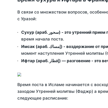
В связи со множеством вопросов, особенн
с Уразой:
Сухур (араб. سحور) - это утренний при
время начала поста.
Имсак (араб. إمساك) - возд
момент наступления Утренней молитвы (Ф
Ифтар (араб. إفطار) — разговение
Время поста в Исламе начинается с восход
заходом Утренней молитвы (Фаджр) а врем
следующее расписание: