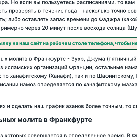
ра. Но если вы пользуетесь расписаниями, то вам 
сть проверять в течение года - насколько точно с
ть; либо оставлять запас времени до Фаджра (како
примерно через 20 минут после восхода солнца (Шу
лку на наш сайт на рабочем столе телефона, чтобы не
ых молитв в Франкфурте - Зухр, Джума (пятничный)
з исламских организаций Франции, остальные нама
 по ханафитскому (Ханафи), так и по Шафиитскому,
писании намоз определяется по ханафитскому мазх
ях и сделать наш график азанов более точным, то с
ьных молитв в Франкфурте
из которых совершается в определенное время. В 