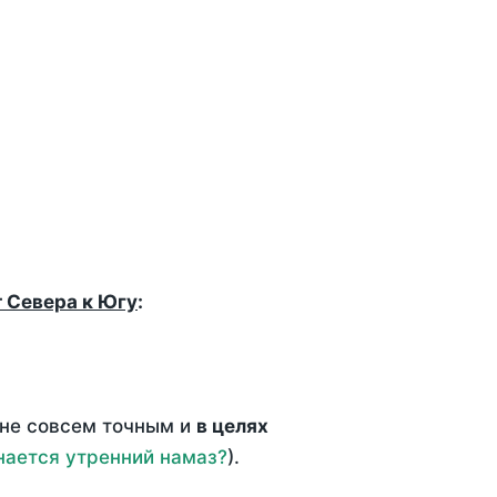
т Севера к Югу
:
 не совсем точным и
в целях
нается утренний намаз?
).