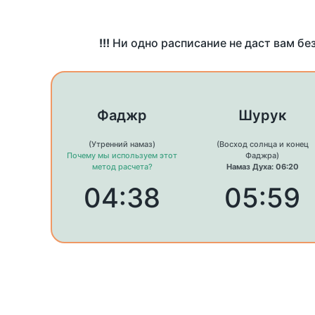
!!!
Ни одно расписание не даст вам бе
Фаджр
Шурук
(Утренний намаз)
(Восход солнца и конец
Почему мы используем этот
Фаджра)
метод расчета?
Намаз Духа: 06:20
04:38
05:59