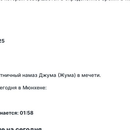
25
ятничный намаз Джума (Жума) в мечети.
егодня в Мюнхене:
нается: 01:58
е на сегодня