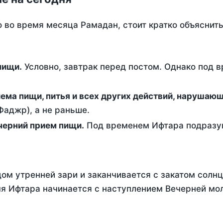
о во время месяца Рамадан, стоит кратко объясни
ем пищи.
Условно, завтрак перед постом. Однако под 
ержание от приема пищи, питья и всех других действий, наруша
аджр), а не раньше.
 - это вечерний прием пищи.
Под временем Ифтара подразум
ом утренней зари и заканчивается с закатом солнц
я Ифтара начинается с наступлением Вечерней мол