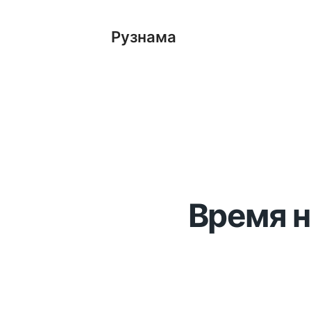
Рузнама
Время н