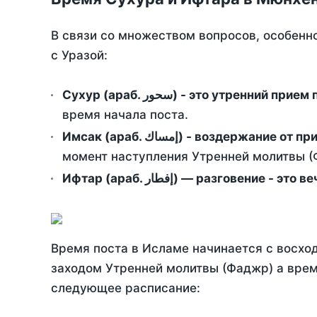
В связи со множеством вопросов, особенн
с Уразой:
Сухур (араб. سحور) - это утренний при
время начала поста.
Имсак (араб. إمساك) - возд
момент наступления Утренней молитвы (Ф
Ифтар (араб. إفطار) — разговение
Время поста в Исламе начинается с восход
заходом Утренней молитвы (Фаджр) а врем
следующее расписание: