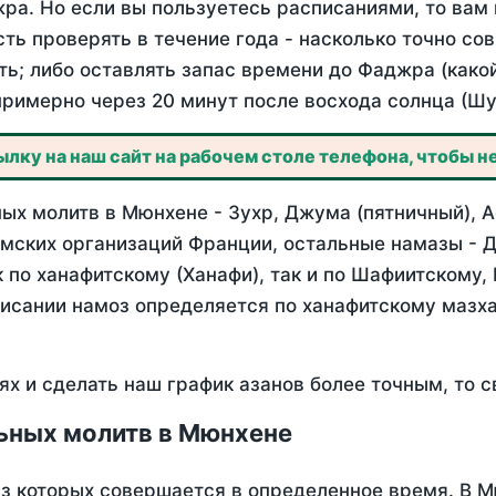
ра. Но если вы пользуетесь расписаниями, то вам 
сть проверять в течение года - насколько точно с
ть; либо оставлять запас времени до Фаджра (како
примерно через 20 минут после восхода солнца (Шу
лку на наш сайт на рабочем столе телефона, чтобы не
ых молитв в Мюнхене - Зухр, Джума (пятничный), А
мских организаций Франции, остальные намазы - Д
 по ханафитскому (Ханафи), так и по Шафиитскому,
писании намоз определяется по ханафитскому мазх
ях и сделать наш график азанов более точным, то с
ьных молитв в Мюнхене
из которых совершается в определенное время. В 