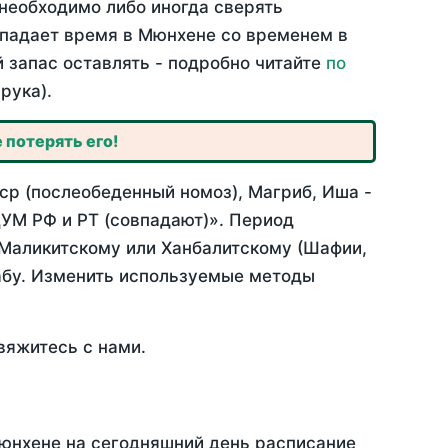
необходимо либо иногда сверять
овпадает время в Мюнхене со временем в
й запас оставлять - подробно читайте
по
рука).
 потерять его!
ср (послеобеденный номоз), Магриб, Иша -
УМ РФ и РТ (совпадают)». Период
 Маликитскому или Ханбалитскому (Шафии,
абу. Изменить используемые методы
вяжитесь с нами.
Мюнхене на сегодняшний день расписание