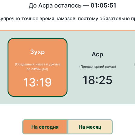
До Асра осталось —
01:05:51
зупречно точное время намазов, поэтому обязательно 
Зухр
Аср
(Обеденный намаз и Джума
(Предвечерний намаз)
по пятницам)
18:25
13:19
На сегодня
На месяц