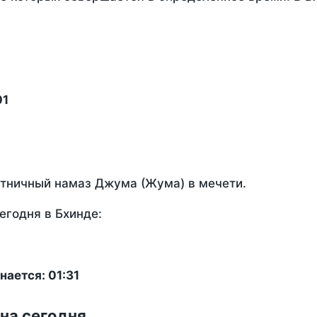
01
ятничный намаз Джума (Жума) в мечети.
егодня в Бхинде:
ается: 01:31
 на сегодня