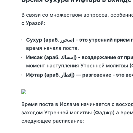
В связи со множеством вопросов, особенн
с Уразой:
Сухур (араб. سحور) - это утренний при
время начала поста.
Имсак (араб. إمساك) - возд
момент наступления Утренней молитвы (Ф
Ифтар (араб. إفطار) — разговение
Время поста в Исламе начинается с восход
заходом Утренней молитвы (Фаджр) а врем
следующее расписание: