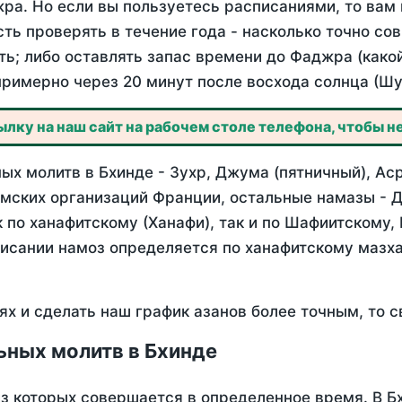
ра. Но если вы пользуетесь расписаниями, то вам 
сть проверять в течение года - насколько точно со
ть; либо оставлять запас времени до Фаджра (како
примерно через 20 минут после восхода солнца (Шу
лку на наш сайт на рабочем столе телефона, чтобы не
х молитв в Бхинде - Зухр, Джума (пятничный), Аср
мских организаций Франции, остальные намазы - Д
 по ханафитскому (Ханафи), так и по Шафиитскому,
писании намоз определяется по ханафитскому мазх
ях и сделать наш график азанов более точным, то с
ьных молитв в Бхинде
из которых совершается в определенное время. В Б