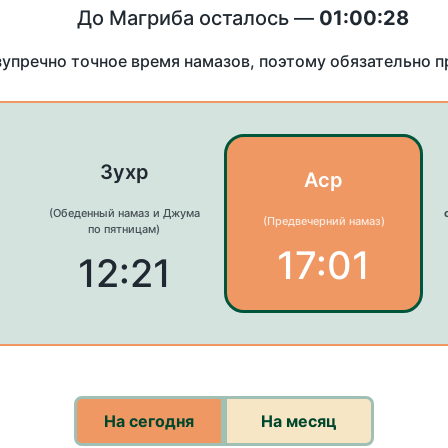
До Магриба осталось —
01:00:28
зупречно точное время намазов, поэтому обязательно 
Зухр
Аср
(Обеденный намаз и Джума
(Предвечерний намаз)
по пятницам)
17:01
12:21
На сегодня
На месяц