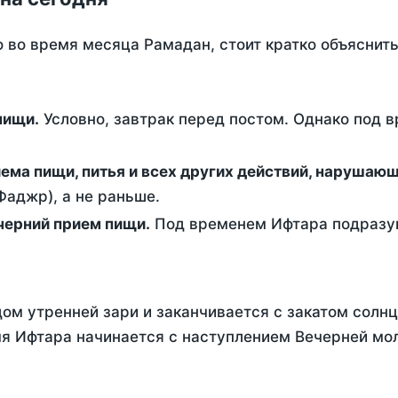
о во время месяца Рамадан, стоит кратко объясни
ем пищи.
Условно, завтрак перед постом. Однако под 
ержание от приема пищи, питья и всех других действий, наруша
аджр), а не раньше.
 - это вечерний прием пищи.
Под временем Ифтара подразум
ом утренней зари и заканчивается с закатом солнц
я Ифтара начинается с наступлением Вечерней моли