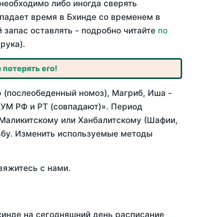
необходимо либо иногда сверять
впадает время в Бхинде со временем в
й запас оставлять - подробно читайте
по
рука).
 потерять его!
 (послеобеденный номоз), Магриб, Иша -
УМ РФ и РТ (совпадают)». Период
 Маликитскому или Ханбалитскому (Шафии,
абу. Изменить используемые методы
вяжитесь с нами.
хинде на сегодняшний день расписание