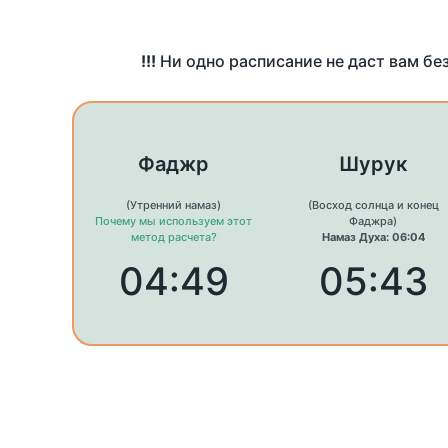
!!!
Ни одно расписание не даст вам бе
Фаджр
Шурук
(Утренний намаз)
(Восход солнца и конец
Почему мы используем этот
Фаджра)
метод расчета?
Намаз Духа: 06:04
04:49
05:43