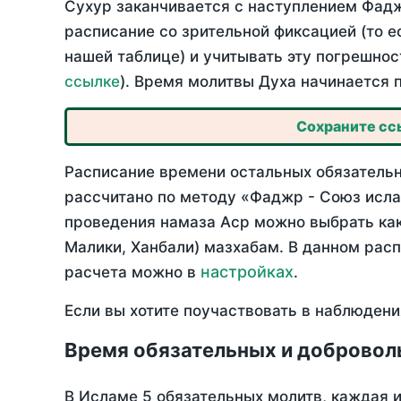
Сухур заканчивается с наступлением Фадж
расписание со зрительной фиксацией (то е
нашей таблице) и учитывать эту погрешнос
ссылке
). Время молитвы Духа начинается 
Сохраните ссы
Расписание времени остальных обязательны
рассчитано по методу «Фаджр - Союз исла
проведения намаза Аср можно выбрать как
Малики, Ханбали) мазхабам. В данном рас
настройках
расчета можно в
.
Если вы хотите поучаствовать в наблюдени
Время обязательных и добровол
В Исламе 5 обязательных молитв, каждая 