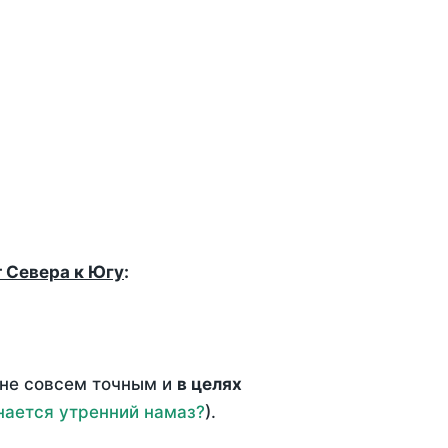
т Севера к Югу
:
 не совсем точным и
в целях
нается утренний намаз?
).