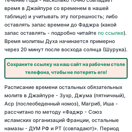
течение года - насколько точно совпадает
время в Джайпуре со временем в нашей
таблице) и учитывать эту погрешность; либо
оставлять запас времени до Фаджра (какой
запас оставлять - подробно читайте
по ссылке
).
Время молитвы Духа начинается примерно
через 20 минут после восхода солнца (Шурука).
Сохраните ссылку на наш сайт на рабочем столе
телефона, чтобы не потерять его!
Расписание времени остальных обязательных
молитв в Джайпуре - Зухр, Джума (пятничный),
Аср (послеобеденный номоз), Магриб, Иша -
рассчитано по методу «Фаджр - Союз
исламских организаций Франции, остальные
намазы - ДУМ РФ и РТ (совпадают)». Период