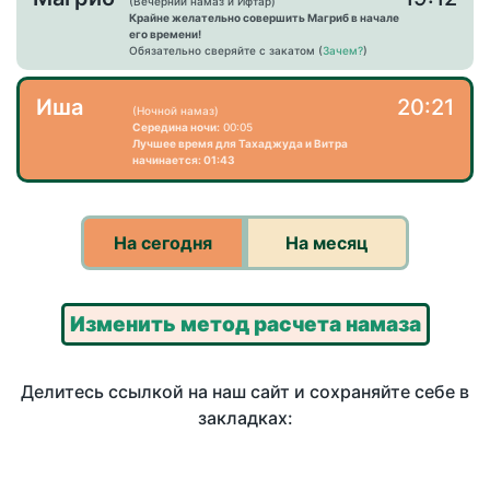
(Вечерний намаз и Ифтар)
Крайне желательно совершить Магриб в начале
его времени!
Обязательно сверяйте с закатом (
Зачем?
)
Иша
20:21
(Ночной намаз)
Середина ночи:
00:05
Лучшее время для Тахаджуда и Витра
начинается: 01:43
На сегодня
На месяц
Изменить метод расчета намаза
Делитесь ссылкой на наш сайт и сохраняйте себе в
закладках: