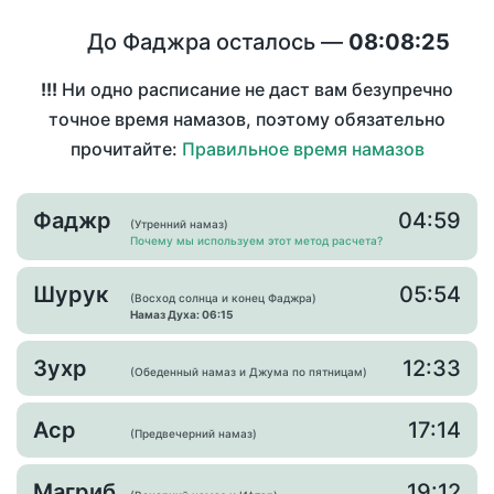
До Фаджра осталось —
08:08:25
!!!
Ни одно расписание не даст вам безупречно
точное время намазов, поэтому обязательно
прочитайте:
Правильное время намазов
Фаджр
04:59
(Утренний намаз)
Почему мы используем этот метод расчета?
Шурук
05:54
(Восход солнца и конец Фаджра)
Намаз Духа: 06:15
Зухр
12:33
(Обеденный намаз и Джума по пятницам)
Аср
17:14
(Предвечерний намаз)
Магриб
19:12