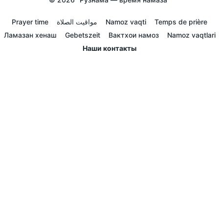
Prayer time
مواقيت الصلاة
Namoz vaqti
Temps de prière
Ламазан хенаш
Gebetszeit
Вактхои намоз
Namoz vaqtlari
Наши контакты