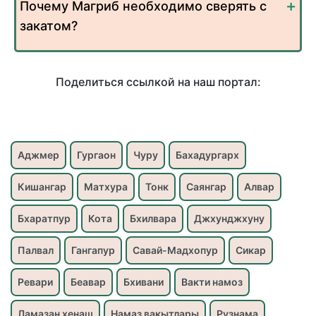
Почему Магриб необходимо сверять с
закатом?
Поделиться ссылкой на наш портал:
Аджмер
Гургаон
Чуру
Бахадургарх
Кишангар
Матхура
Тонк
Саянгар
Алвар
Бхаратпур
Кота
Бхилвара
Джхунджхуну
Палвал
Гангапур
Савай-Мадхопур
Сикар
Ревари
Беавар
Бхивани
Вакти намоз
Ламазан хенаш
Намаз вакытлары
Рузнама