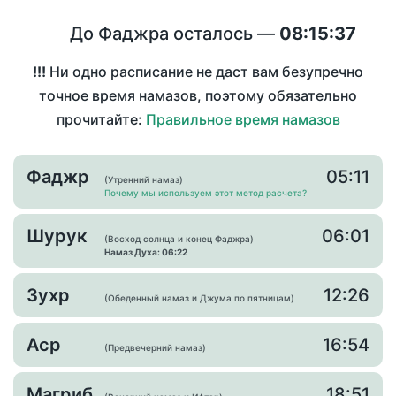
До Фаджра осталось —
08:15:37
!!!
Ни одно расписание не даст вам безупречно
точное время намазов, поэтому обязательно
прочитайте:
Правильное время намазов
Фаджр
05:11
(Утренний намаз)
Почему мы используем этот метод расчета?
Шурук
06:01
(Восход солнца и конец Фаджра)
Намаз Духа: 06:22
Зухр
12:26
(Обеденный намаз и Джума по пятницам)
Аср
16:54
(Предвечерний намаз)
Магриб
18:51