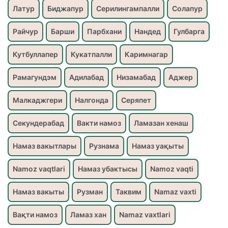
Латур
Биджапур
Серилингампалли
Солапур
Райчур
Барши
Парбхани
Нандед
Гулбарга
Кутбуллапер
Кукатпалли
Каримнагар
Рамагундэм
Адилабад
Низамабад
Аджер
Малкаджгери
Налгонда
Серяпет
Секундерабад
Вакти намоз
Ламазан хенаш
Намаз вакытлары
Рузнама
Намаз уақыты
Namoz vaqtlari
Намаз убактысы
Namoz vaqti
Намаз вакыты
Рузман
Таквим
Namaz vaxti
Вақти намоз
Ламаз хан
Namaz vaxtlari