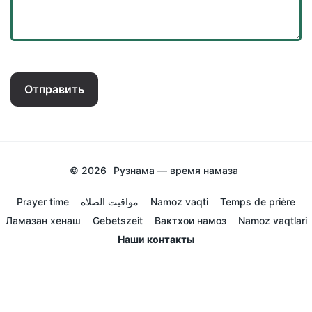
Отправить
© 2026
Рузнама — время намаза
Prayer time
مواقيت الصلاة
Namoz vaqti
Temps de prière
Ламазан хенаш
Gebetszeit
Вактхои намоз
Namoz vaqtlari
Наши контакты