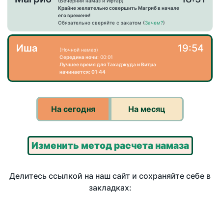
(Вечерний намаз и Ифтар)
Крайне желательно совершить Магриб в начале
его времени!
Обязательно сверяйте с закатом (
Зачем?
)
Иша
19:54
(Ночной намаз)
Середина ночи:
00:01
Лучшее время для Тахаджуда и Витра
начинается: 01:44
На сегодня
На месяц
Изменить метод расчета намаза
Делитесь ссылкой на наш сайт и сохраняйте себе в
закладках: